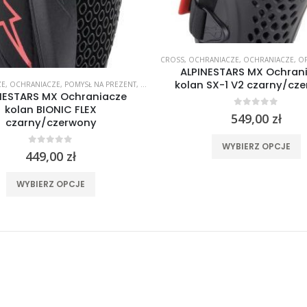
CROSS
,
OCHRANIACZE
,
OCHRANIACZE
,
O
ALPINESTARS MX Ochran
kolan SX-1 V2 czarny/cz
ZE
,
OCHRANIACZE
,
POMYSŁ NA PREZENT
,
PROTEKTORY
NESTARS MX Ochraniacze
kolan BIONIC FLEX
0
out of 5
549,00
zł
czarny/czerwony
T
WYBIERZ OPCJE
0
out of 5
449,00
zł
p
Ten
WYBIERZ OPCJE
w
produkt
w
ma
O
wiele
m
wariantów.
w
Opcje
n
można
s
wybrać
p