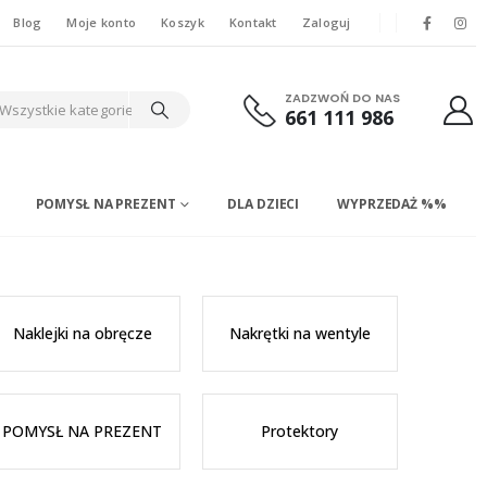
Blog
Moje konto
Koszyk
Kontakt
Zaloguj
ZADZWOŃ DO NAS
Wszystkie kategorie
661 111 986
POMYSŁ NA PREZENT
DLA DZIECI
WYPRZEDAŻ %%
Naklejki na obręcze
Nakrętki na wentyle
POMYSŁ NA PREZENT
Protektory