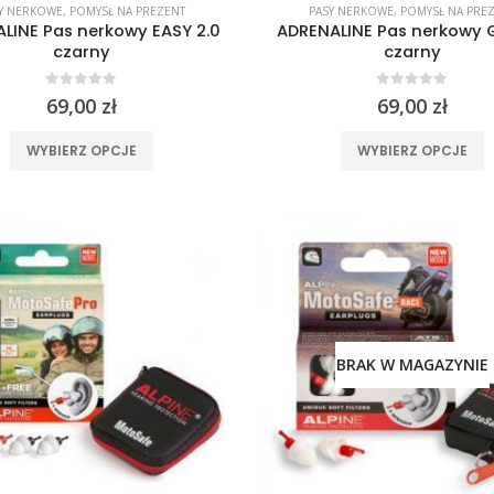
Y NERKOWE
,
POMYSŁ NA PREZENT
PASY NERKOWE
,
POMYSŁ NA PRE
LINE Pas nerkowy EASY 2.0
ADRENALINE Pas nerkowy 
czarny
czarny
0
out of 5
0
out of 5
69,00
zł
69,00
zł
Ten
T
WYBIERZ OPCJE
WYBIERZ OPCJE
produkt
p
ma
wiele
w
wariantów.
w
Opcje
O
można
m
wybrać
w
na
n
BRAK W MAGAZYNIE
stronie
s
produktu
p