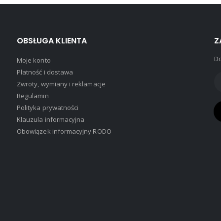
na
stronie
produktu
OBSŁUGA KLIENTA
Z
Do
Moje konto
Płatność i dostawa
Zwroty, wymiany i reklamacje
Regulamin
Polityka prywatności
Klauzula informacyjna
Obowiązek informacyjny RODO