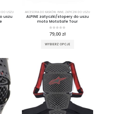
I DO USZU
AKCESORIA DO KASKÓW
,
INNE
,
ZATYCZKI DO USZU
do uszu
ALPINE zatyczki/stopery do uszu
e
moto MotoSafe Tour
0
out of 5
79,00
zł
en
Ten
WYBIERZ OPCJE
rodukt
produkt
a
ma
ele
wiele
ariantów.
wariantów.
pcje
Opcje
ożna
można
ybrać
wybrać
a
na
ronie
stronie
roduktu
produktu