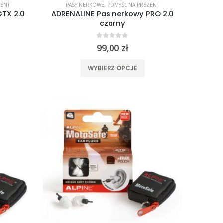
ZENT
PASY NERKOWE
,
POMYSŁ NA PREZENT
GTX 2.0
ADRENALINE Pas nerkowy PRO 2.0
czarny
0
out of 5
99,00
zł
en
Ten
WYBIERZ OPCJE
rodukt
produkt
ma
ma
iele
wiele
ariantów.
wariantów.
pcje
Opcje
ożna
można
ybrać
wybrać
a
na
tronie
stronie
roduktu
produktu