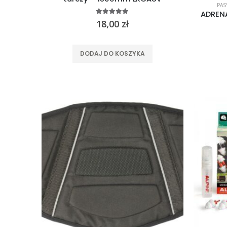
PAS
ADRENA
5.00
out of 5
18,00
zł
DODAJ DO KOSZYKA