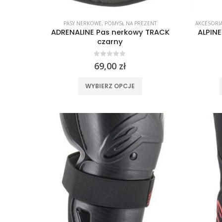
PASY NERKOWE
,
POMYSŁ NA PREZENT
AKCESORI
ADRENALINE Pas nerkowy TRACK
ALPINE
czarny
0
out of 5
69,00
zł
Ten
WYBIERZ OPCJE
produkt
ma
wiele
wariantów.
Opcje
można
wybrać
na
stronie
produktu