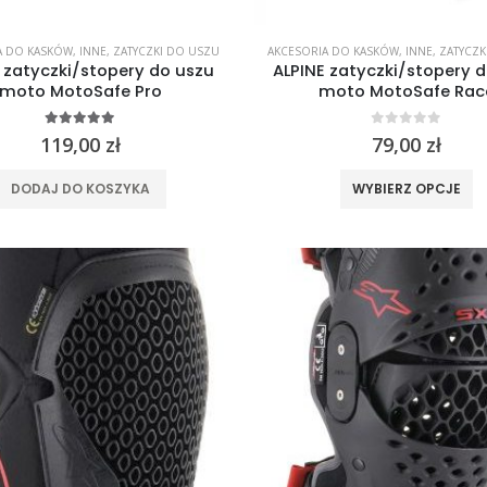
A DO KASKÓW
,
INNE
,
ZATYCZKI DO USZU
AKCESORIA DO KASKÓW
,
INNE
,
ZATYCZK
 zatyczki/stopery do uszu
ALPINE zatyczki/stopery 
moto MotoSafe Pro
moto MotoSafe Rac
4.96
out of 5
0
out of 5
119,00
zł
79,00
zł
T
DODAJ DO KOSZYKA
WYBIERZ OPCJE
p
m
wi
w
O
m
w
n
st
p