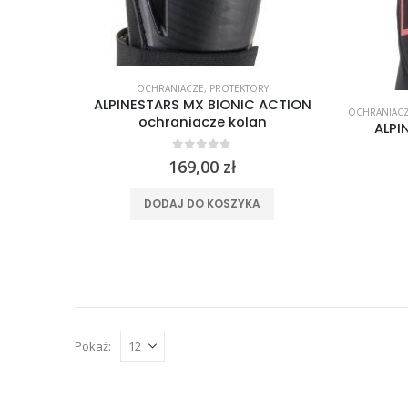
OCHRANIACZE
,
PROTEKTORY
ALPINESTARS MX BIONIC ACTION
OCHRANIAC
ochraniacze kolan
ALPI
0
out of 5
169,00
zł
DODAJ DO KOSZYKA
Pokaż: