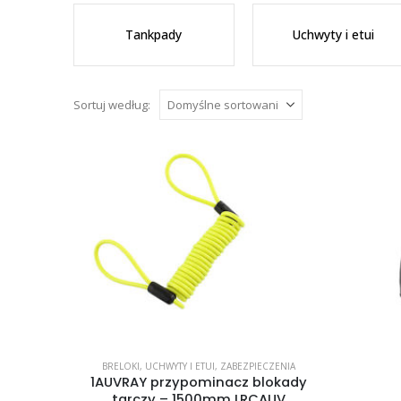
Tankpady
Uchwyty i etui
Sortuj według:
BRELOKI
,
UCHWYTY I ETUI
,
ZABEZPIECZENIA
1AUVRAY przypominacz blokady
tarczy – 1500mm LRCAUV