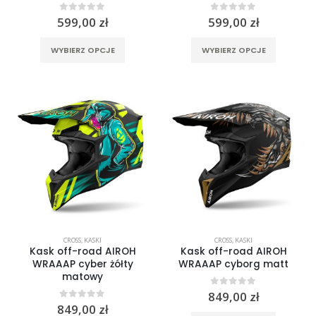
0
out of 5
0
out of 5
599,00
zł
599,00
zł
Ten
Ten
WYBIERZ OPCJE
WYBIERZ OPCJE
produkt
produkt
ma
ma
wiele
wiele
wariantów.
wariantó
Opcje
Opcje
można
można
wybrać
wybrać
na
na
stronie
stronie
produktu
produktu
CROSS
,
KASKI
CROSS
,
KASKI
Kask off-road AIROH
Kask off-road AIROH
WRAAAP cyber żółty
WRAAAP cyborg matt
matowy
0
out of 5
849,00
zł
0
out of 5
849,00
zł