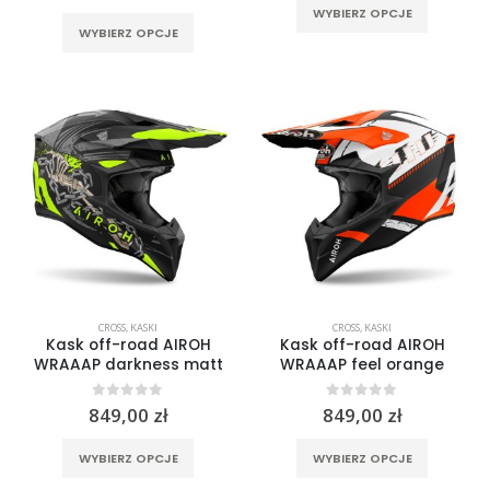
Ten
WYBIERZ OPCJE
Ten
produkt
WYBIERZ OPCJE
produkt
ma
ma
wiele
wiele
wariantó
wariantów.
Opcje
Opcje
można
można
wybrać
wybrać
na
na
stronie
stronie
produktu
produktu
CROSS
,
KASKI
CROSS
,
KASKI
Kask off-road AIROH
Kask off-road AIROH
WRAAAP darkness matt
WRAAAP feel orange
0
out of 5
0
out of 5
849,00
zł
849,00
zł
Ten
Ten
WYBIERZ OPCJE
WYBIERZ OPCJE
produkt
produkt