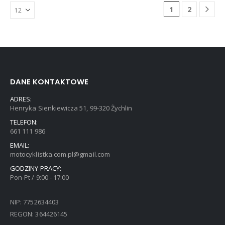
Opcje
Opcje
1
2
można
można
wybrać
wybrać
na
na
stronie
stronie
produktu
produktu
DANE KONTAKTOWE
ADRES:
Henryka Sienkiewicza 51, 99-320 Żychlin
TELEFON:
661 111 986
EMAIL:
motocyklistka.com.pl@gmail.com
GODZINY PRACY:
Pon-Pt / 9:00 - 17:00
NIP: 7752634403
REGON: 364426145