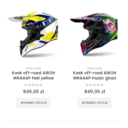
ma
ma
wiele
wiele
wariantów.
wariantó
Opcje
Opcje
można
można
wybrać
wybrać
na
na
stronie
stronie
produktu
produktu
CROSS
,
KASKI
CROSS
,
KASKI
Kask off-road AIROH
Kask off-road AIROH
WRAAAP feel yellow
WRAAAP music gloss
0
out of 5
0
out of 5
849,00
zł
849,00
zł
Ten
Ten
WYBIERZ OPCJE
WYBIERZ OPCJE
produkt
produkt
ma
ma
wiele
wiele
wariantów.
wariantó