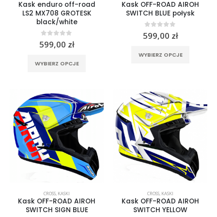
Kask enduro off-road
Kask OFF-ROAD AIROH
LS2 MX708 GROTESK
SWITCH BLUE połysk
black/white
0
out of 5
599,00
zł
0
out of 5
599,00
zł
Ten
WYBIERZ OPCJE
Ten
produkt
WYBIERZ OPCJE
produkt
ma
ma
wiele
wiele
wariantó
wariantów.
Opcje
Opcje
można
można
wybrać
wybrać
na
na
stronie
stronie
produktu
produktu
CROSS
,
KASKI
CROSS
,
KASKI
Kask OFF-ROAD AIROH
Kask OFF-ROAD AIROH
SWITCH SIGN BLUE
SWITCH YELLOW