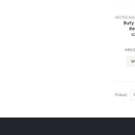
KRÓTKIE/MIEJ
Buty
Re
c
449,
W
Pokaż: