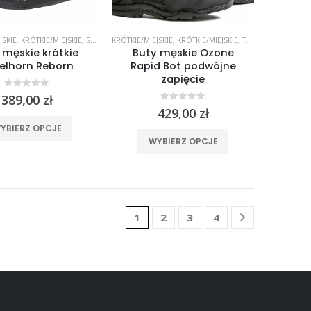
produktu
produktu
JSKIE
,
KRÓTKIE/MIEJSKIE
,
SPORTOWE
KRÓTKIE/MIEJSKIE
,
SPORTOWE
,
KRÓTKIE/MIEJSKIE
,
TURYSTYCZNE
,
TUR
 męskie krótkie
Buty męskie Ozone
elhorn Reborn
Rapid Bot podwójne
zapięcie
0
out of 5
389,00
zł
0
out of 5
429,00
zł
Ten
YBIERZ OPCJE
Ten
produkt
WYBIERZ OPCJE
produkt
ma
ma
wiele
wiele
wariantów.
wariantów.
Opcje
1
2
3
4
Opcje
można
można
wybrać
wybrać
na
na
stronie
stronie
produktu
produktu