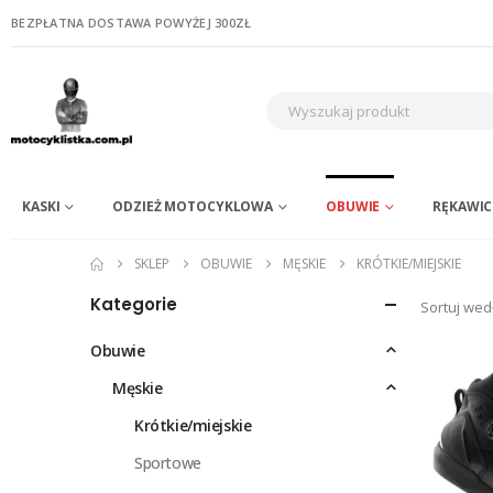
BEZPŁATNA DOSTAWA POWYŻEJ 300ZŁ
KASKI
ODZIEŻ MOTOCYKLOWA
OBUWIE
RĘKAWIC
SKLEP
OBUWIE
MĘSKIE
KRÓTKIE/MIEJSKIE
Kategorie
Sortuj wed
Obuwie
Męskie
Krótkie/miejskie
Sportowe