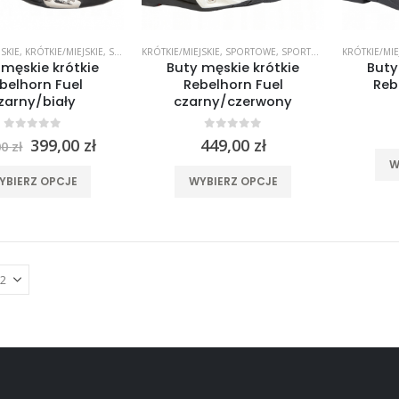
produktu
SKIE
,
KRÓTKIE/MIEJSKIE
,
SPORTOWE
KRÓTKIE/MIEJSKIE
,
SPORTOWE
,
,
WYPRZEDAŻ %%
SPORTOWE
,
SPORTOWE
KRÓTKIE/MIE
 męskie krótkie
Buty męskie krótkie
Buty
belhorn Fuel
Rebelhorn Fuel
Reb
zarny/biały
czarny/czerwony
0
out of 5
0
out of 5
Pierwotna
Aktualna
399,00
zł
449,00
zł
00
zł
cena
cena
W
wynosiła:
wynosi:
Ten
Ten
YBIERZ OPCJE
WYBIERZ OPCJE
449,00 zł.
399,00 zł.
produkt
produkt
ma
ma
wiele
wiele
wariantów.
wariantów.
Opcje
Opcje
można
można
wybrać
wybrać
na
na
stronie
stronie
produktu
produktu