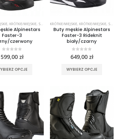
stronie
produktu
produktu
JSKIE
STYCZNE
,
KRÓTKIE/MIEJSKIE
,
WYPRZEDAŻ %%
,
SPORTOWE
KRÓTKIE/MIEJSKIE
,
TURYSTYCZNE
,
KRÓTKIE/MIEJSKIE
,
SPORTOWE
,
SPORT
ęskie Alpinestars
Buty męskie Alpinestars
Faster-3
Faster-3 Rideknit
rny/czerwony
biały/czarny
0
out of 5
0
out of 5
599,00
zł
649,00
zł
Ten
Ten
YBIERZ OPCJE
WYBIERZ OPCJE
produkt
produkt
ma
ma
wiele
wiele
wariantów.
wariantów.
Opcje
Opcje
można
można
wybrać
wybrać
na
na
stronie
stronie