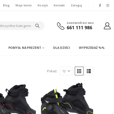
Blog
Moje konto
Koszyk
Kontakt
Zaloguj
ZADZWOŃ DO NAS
Wszystkie kategorie
661 111 986
POMYSŁ NA PREZENT
DLA DZIECI
WYPRZEDAŻ %%
Pokaż: