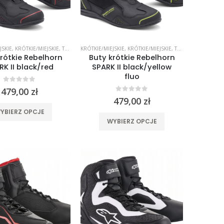
JSKIE
,
KRÓTKIE/MIEJSKIE
,
TURYSTYCZNE
KRÓTKIE/MIEJSKIE
,
TURYSTYCZNE
,
KRÓTKIE/MIEJSKIE
,
TURYSTYCZNE
,
TUR
rótkie Rebelhorn
Buty krótkie Rebelhorn
RK II black/red
SPARK II black/yellow
fluo
0
out of 5
479,00
zł
0
out of 5
479,00
zł
Ten
YBIERZ OPCJE
Ten
produkt
WYBIERZ OPCJE
produkt
ma
ma
wiele
wiele
wariantów.
wariantów.
Opcje
Opcje
można
można
wybrać
wybrać
na
na
stronie