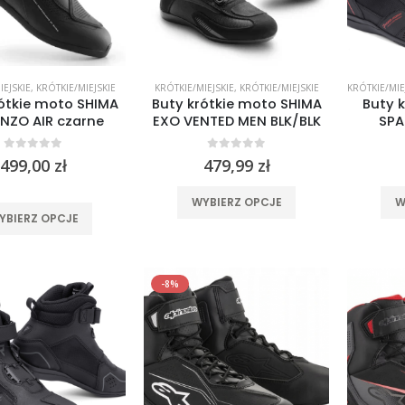
IEJSKIE
,
KRÓTKIE/MIEJSKIE
KRÓTKIE/MIEJSKIE
,
KRÓTKIE/MIEJSKIE
KRÓTKIE/MIE
ótkie moto SHIMA
Buty krótkie moto SHIMA
Buty k
NZO AIR czarne
EXO VENTED MEN BLK/BLK
SPA
0
out of 5
0
out of 5
499,00
zł
479,99
zł
Ten
WYBIERZ OPCJE
W
Ten
produkt
YBIERZ OPCJE
produkt
ma
ma
wiele
wiele
wariantów.
-8%
wariantów.
Opcje
Opcje
można
można
wybrać
wybrać
na
Spodnie jeansowe damskie SHIMA RIDGE LADY blue
na
stronie