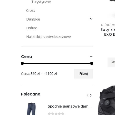
Turystyczne
Cross
Damskie
KRÓTKIE/M
Enduro
Buty kr
EXO E
Nakładki przeciwdeszczowe
Cena
W
Cena:
360 zł
—
1100 zł
Filtruj
Cena
Cena
min
max
Polecane
Spodnie jeansowe damskie SHIMA RIDGE LADY blue