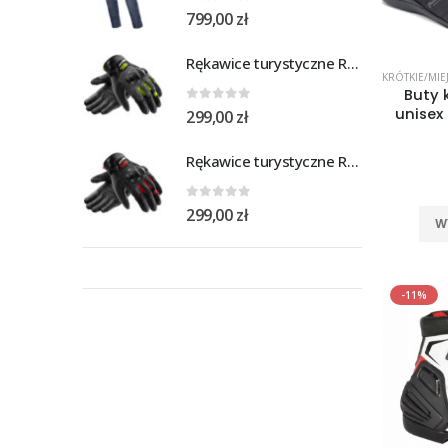
0
out of 5
799,00
zł
Rękawice turystyczne REBELHORN DEFENDER black yellow fluo
KRÓTKIE/MIEJ
Buty 
0
out of 5
unisex
299,00
zł
Rękawice turystyczne REBELHORN DEFENDER black red
0
out of 5
299,00
zł
W
-11%