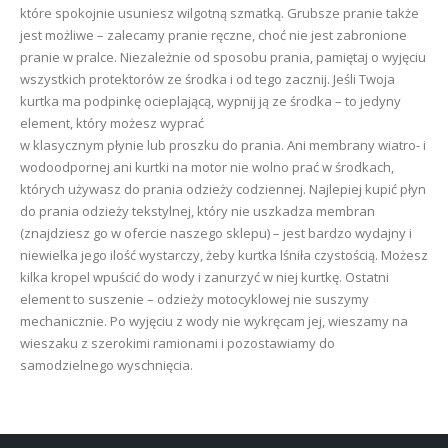
które spokojnie usuniesz wilgotną szmatką. Grubsze pranie także
jest możliwe – zalecamy pranie ręczne, choć nie jest zabronione
pranie w pralce. Niezależnie od sposobu prania, pamiętaj o wyjęciu
wszystkich protektorów ze środka i od tego zacznij. Jeśli Twoja
kurtka ma podpinkę ocieplającą, wypnij ją ze środka – to jedyny
element, który możesz wyprać
w klasycznym płynie lub proszku do prania. Ani membrany wiatro- i
wodoodpornej ani kurtki na motor nie wolno prać w środkach,
których używasz do prania odzieży codziennej. Najlepiej kupić płyn
do prania odzieży tekstylnej, który nie uszkadza membran
(znajdziesz go w ofercie naszego sklepu) – jest bardzo wydajny i
niewielka jego ilość wystarczy, żeby kurtka lśniła czystością. Możesz
kilka kropel wpuścić do wody i zanurzyć w niej kurtkę. Ostatni
element to suszenie – odzieży motocyklowej nie suszymy
mechanicznie. Po wyjęciu z wody nie wykręcam jej, wieszamy na
wieszaku z szerokimi ramionami i pozostawiamy do
samodzielnego wyschnięcia.