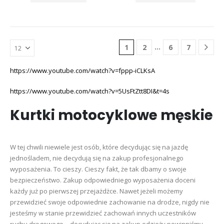
produkt
produkt
ma
ma
wiele
wiele
wariantów.
wariantó
Opcje
Opcje
…
1
2
6
7
można
można
wybrać
wybrać
https://www.youtube.com/watch?v=fppp-iCLKsA
na
na
stronie
stronie
https://www.youtube.com/watch?v=5UsFtZtt8DI&t=4s
produktu
produktu
Kurtki motocyklowe męskie
W tej chwili niewiele jest osób, które decydując się na jazdę
jednośladem, nie decydują się na zakup profesjonalnego
wyposażenia. To cieszy. Cieszy fakt, że tak dbamy o swoje
bezpieczeństwo. Zakup odpowiedniego wyposażenia doceni
każdy już po pierwszej przejażdżce. Nawet jeżeli możemy
przewidzieć swoje odpowiednie zachowanie na drodze, nigdy nie
jesteśmy w stanie przewidzieć zachowań innych uczestników