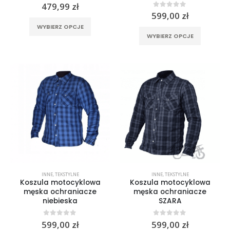
0
out of 5
479,99
zł
0
out of 5
599,00
zł
Ten
WYBIERZ OPCJE
Ten
produkt
WYBIERZ OPCJE
produkt
ma
ma
wiele
wiele
wariantów.
wariantó
Opcje
Opcje
można
można
wybrać
wybrać
na
na
stronie
stronie
produktu
produktu
INNE
,
TEKSTYLNE
INNE
,
TEKSTYLNE
Koszula motocyklowa
Koszula motocyklowa
męska ochraniacze
męska ochraniacze
niebieska
SZARA
0
out of 5
0
out of 5
599,00
zł
599,00
zł