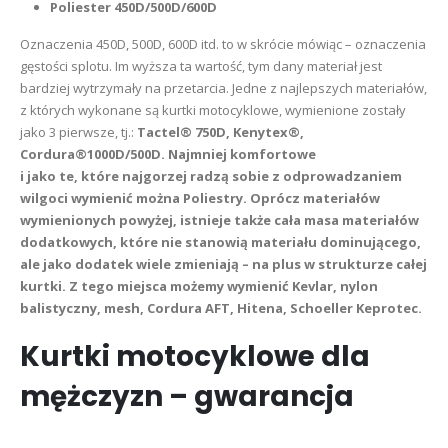
Poliester 450D/500D/600D
Oznaczenia 450D, 500D, 600D itd. to w skrócie mówiąc – oznaczenia
gęstości splotu. Im wyższa ta wartość, tym dany materiał jest
bardziej wytrzymały na przetarcia. Jedne z najlepszych materiałów,
z których wykonane są kurtki motocyklowe, wymienione zostały
jako 3 pierwsze, tj.:
Tactel® 750D
, Kenytex®
,
Cordura®1000D/500D.
Najmniej komfortowe
i jako te, które najgorzej radzą sobie z odprowadzaniem
wilgoci wymienić można Poliestry. Oprócz materiałów
wymienionych powyżej, istnieje także cała masa materiałów
dodatkowych, które nie stanowią materiału dominującego,
ale jako dodatek wiele zmieniają – na plus w strukturze całej
kurtki. Z tego miejsca możemy wymienić Kevlar, nylon
balistyczny, mesh, Cordura AFT, Hitena, Schoeller Keprotec.
Kurtki motocyklowe dla
mężczyzn – gwarancja