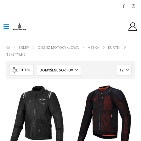
SKLEP
ODZIEŻ MOTOCYKLOWA
MĘSKA
KURTKI
TEKSTYLNE
FILTER