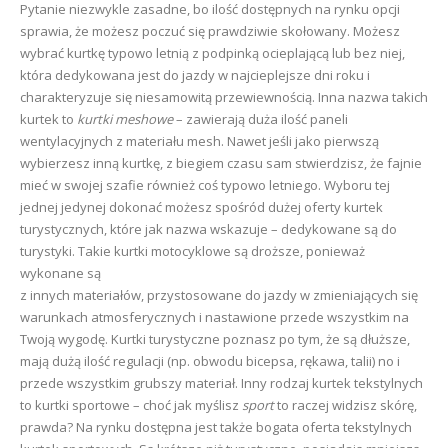
Pytanie niezwykle zasadne, bo ilość dostępnych na rynku opcji
sprawia, że możesz poczuć się prawdziwie skołowany. Możesz
wybrać kurtkę typowo letnią z podpinką ocieplającą lub bez niej,
która dedykowana jest do jazdy w najcieplejsze dni roku i
charakteryzuje się niesamowitą przewiewnością. Inna nazwa takich
kurtek to
kurtki meshowe
– zawierają duża ilość paneli
wentylacyjnych z materiału mesh. Nawet jeśli jako pierwszą
wybierzesz inną kurtkę, z biegiem czasu sam stwierdzisz, że fajnie
mieć w swojej szafie również coś typowo letniego. Wyboru tej
jednej jedynej dokonać możesz spośród dużej oferty kurtek
turystycznych, które jak nazwa wskazuje – dedykowane są do
turystyki. Takie kurtki motocyklowe są droższe, ponieważ
wykonane są
z innych materiałów, przystosowane do jazdy w zmieniających się
warunkach atmosferycznych i nastawione przede wszystkim na
Twoją wygodę. Kurtki turystyczne poznasz po tym, że są dłuższe,
mają dużą ilość regulacji (np. obwodu bicepsa, rękawa, talii) no i
przede wszystkim grubszy materiał. Inny rodzaj kurtek tekstylnych
to kurtki sportowe – choć jak myślisz
sport
to raczej widzisz skórę,
prawda? Na rynku dostępna jest także bogata oferta tekstylnych