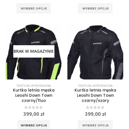
Ten
Ten
WYBIERZ OPCJE
WYBIERZ OPCJE
produkt
produkt
ma
ma
wiele
wiele
wariantów.
wariantó
Opcje
Opcje
można
można
wybrać
wybrać
BRAK W MAGAZYNIE
na
na
stronie
stronie
produktu
produktu
TEKSTYLNE
,
WYPRZEDAŻ %%
TEKSTYLNE
,
WYPRZEDAŻ %%
Kurtka letnia męska
Kurtka letnia męska
Leoshi Down Town
Leoshi Down Town
czarny/fluo
czarny/szary
0
out of 5
0
out of 5
399,00
zł
399,00
zł
Ten
Ten
WYBIERZ OPCJE
WYBIERZ OPCJE