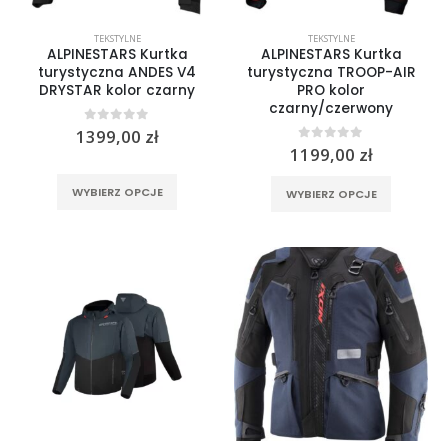
TEKSTYLNE
TEKSTYLNE
ALPINESTARS Kurtka
ALPINESTARS Kurtka
turystyczna ANDES V4
turystyczna TROOP-AIR
DRYSTAR kolor czarny
PRO kolor
czarny/czerwony
0
out of 5
1399,00
zł
0
out of 5
1199,00
zł
Ten
Ten
WYBIERZ OPCJE
WYBIERZ OPCJE
produkt
produkt
ma
ma
wiele
wiele
wariantów.
wariantó
Opcje
Opcje
można
można
wybrać
wybrać
na
na
Spodnie jeansowe damskie SHIMA RIDGE LADY blue
stronie
stronie
produktu
produktu
0
out of 5
799,00
zł