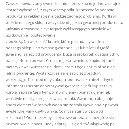
Zawsze powtarzamy swoim Klientom, że zakup to jedno, ale fajnie
jest też wybrać coś, z czym w przypadku konieczności oddania
produktu na reklamację nie będzie żadnego problemu. Kurtki w
ofercie naszego sklepu wszystkie objęte sa gwarancją producenta.
Mówimy oczywiście o sytuacjach wykluczających niewłaściwe
użytkowanie i postępowanie
z odzieżą. Na większość kurtek, które posiadamy w ofercie
naszego sklepu, otrzymasz gwarancję: 2,3 lub 5 lat. Długość
gwarancji zależy od producenta. Duża część kurtek dostępnych w
naszej ofercie pozwoli Ci na zarejestrowanie zakupionej kurtki
motocyklowej w Internecie, dzięki czemu będziesz miał na nią 5-
letnią gwarancję. Wystarczy, że zarejestrujesz produkt
w przeciągu 14 dni od daty zakupu, podasz kilka niezbędnych
informacji i zacznie obowiązywać gwarancja. Jeśli kupisz taką
kurtkę, zawsze Cię o tym poinformujemy i poinstruujemy jak
właściwie należy zarejestrować produkt. Gwarancja obejmuje
sporo elementów, których wada nie została ujawniona z powodu
ewidentnej winy użytkownika. Co może stanowić powód
reklamacji? Odprute rzepy, miejscowe przetarcia, rozejście się
szwów i wiele innych. Kiedy zdarzy Ci się odkryć jakąś wadę po