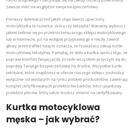
ruchu drogowego – decydując się na zakup odzieży powinniśmy
zawsze mieć na względzie swoje bezpieczeństwo.
Pierwszy dylemat przed jakim staje świeżo upieczony
motocyklistka to rozterka: skóra czy tekstylia? Warianty wyboru z
jakimi zetknie się po przekroczeniu progu sklepu motocyklowego
lub w Internecie, już na wstępie przyprawią go o niezły zawrót
głowy. Jeżeli trafiłeś tutaj to oznacza, że rozważasz zakup kurtki
motocyklowej tekstylnej. Pamiętaj, że dobra kurtka oprócz tego, że
poprawi komfort Twojej jazdy, przede wszystkim przyczyni się do
poprawy Twojego bezpieczeństwa na drodze. Wszystkie kurtki
tekstylne, które znajdziesz w ofercie naszego sklepu, pochodzą
wyłącznie od wiodących na rynku polskim producentów, zawierają
komplet certyfikowanych protektorów barków, łokci i piankowy
protektor pleców, który także możesz zmienić na certyfikowany.
Kurtka motocyklowa
męska – jak wybrać?