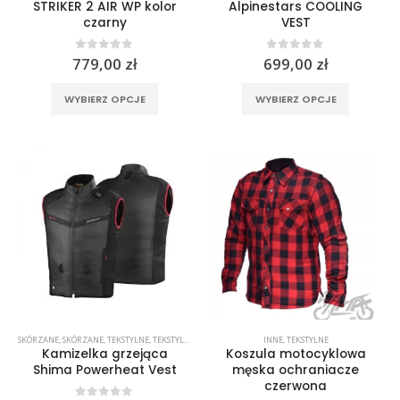
STRIKER 2 AIR WP kolor
Alpinestars COOLING
czarny
VEST
0
out of 5
0
out of 5
779,00
zł
699,00
zł
Ten
Ten
WYBIERZ OPCJE
WYBIERZ OPCJE
produkt
produkt
ma
ma
wiele
wiele
wariantów.
wariantó
Opcje
Opcje
można
można
wybrać
wybrać
na
na
stronie
stronie
produktu
produktu
SKÓRZANE
,
SKÓRZANE
,
TEKSTYLNE
,
TEKSTYLNE
INNE
,
TEKSTYLNE
Kamizelka grzejąca
Koszula motocyklowa
Shima Powerheat Vest
męska ochraniacze
czerwona