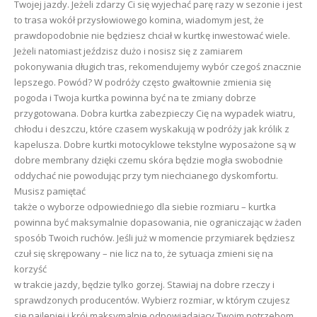
Twojej jazdy. Jeżeli zdarzy Ci się wyjechać parę razy w sezonie i jest
to trasa wokół przysłowiowego komina, wiadomym jest, że
prawdopodobnie nie będziesz chciał w kurtkę inwestować wiele.
Jeżeli natomiast jeździsz dużo i nosisz się z zamiarem
pokonywania długich tras, rekomendujemy wybór czegoś znacznie
lepszego. Powód? W podróży często gwałtownie zmienia się
pogoda i Twoja kurtka powinna być na te zmiany dobrze
przygotowana. Dobra kurtka zabezpieczy Cię na wypadek wiatru,
chłodu i deszczu, które czasem wyskakują w podróży jak królik z
kapelusza. Dobre kurtki motocyklowe tekstylne wyposażone są w
dobre membrany dzięki czemu skóra będzie mogła swobodnie
oddychać nie powodując przy tym niechcianego dyskomfortu.
Musisz pamiętać
także o wyborze odpowiedniego dla siebie rozmiaru – kurtka
powinna być maksymalnie dopasowania, nie ograniczając w żaden
sposób Twoich ruchów. Jeśli już w momencie przymiarek będziesz
czuł się skrępowany – nie licz na to, że sytuacja zmieni się na
korzyść
w trakcie jazdy, będzie tylko gorzej. Stawiaj na dobre rzeczy i
sprawdzonych producentów. Wybierz rozmiar, w którym czujesz
się najlepiej i krój maksymalnie odpowiadający Twoim potrzebom.