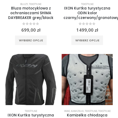
BLUZY
,
TEKSTYLNE
TEKSTYLNE
Rękawice turystyczne REBELHORN DEFENDER black yellow fluo
Bluza motocyklowa z
IXON Kurtka turystyczna
ochraniaczami SHIMA
ODIN kolor
DAYBREAKER grey/black
czarny/czerwony/granatow
0
out of 5
299,00
zł
0
out of 5
0
out of 5
699,00
zł
1499,00
zł
Rękawice turystyczne REBELHORN DEFENDER black red
Ten
Ten
WYBIERZ OPCJE
WYBIERZ OPCJE
produkt
produkt
0
out of 5
299,00
zł
ma
ma
wiele
wiele
wariantów.
wariantó
Opcje
Opcje
można
można
wybrać
wybrać
na
na
stronie
stronie
produktu
produktu
TEKSTYLNE
INNE
,
KAMIZELKI
,
TEKSTYLNE
,
TEKSTYLNE
IXON Kurtka turystyczna
Kamizelka chłodząca