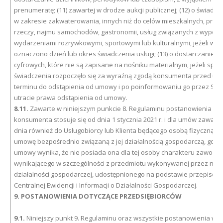
prenumeratę; (11) zawartej w drodze aukcji publicznej; (12) o świadcz
w zakresie zakwaterowania, innych niż do celów mieszkalnych, prz
rzeczy, najmu samochodów, gastronomii, usług związanych z wypocz
wydarzeniami rozrywkowymi, sportowymi lub kulturalnymi, jeżeli w 
oznaczono dzień lub okres świadczenia usługi; (13) o dostarczanie tre
cyfrowych, które nie są zapisane na nośniku materialnym, jeżeli speł
świadczenia rozpoczęło się za wyraźną zgodą konsumenta przed u
terminu do odstąpienia od umowy i po poinformowaniu go przez Sp
utracie prawa odstąpienia od umowy.
8.11.
Zawarte w niniejszym punkcie 8. Regulaminu postanowienia do
konsumenta stosuje się od dnia 1 stycznia 2021 r. i dla umów zawarty
dnia również do Usługobiorcy lub Klienta będącego osobą fizyczną z
umowę bezpośrednio związaną z jej działalnością gospodarczą, gdy z t
umowy wynika, że nie posiada ona dla tej osoby charakteru zawodo
wynikającego w szczególności z przedmiotu wykonywanej przez nią
działalności gospodarczej, udostępnionego na podstawie przepisów
Centralnej Ewidencji i Informacji o Działalności Gospodarczej.
9. POSTANOWIENIA DOTYCZĄCE PRZEDSIĘBIORCÓW
9.1.
Niniejszy punkt 9. Regulaminu oraz wszystkie postanowienia w n