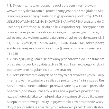
1.1.
Sklep Internetowy dostępny pod adresem internetowym
www.motocyklistka.com.pl prowadzony jest przez Magdalenę Skowr
Jaworską prowadzącą działalność gospodarczą pod firmą FIRMA HA
USŁUGOWA MAGDALENA SKOWROŃSKA-JAWORSKA wpisaną do Centr
Ewidencji i Informacji o Działalności Gospodarczej Rzeczypospolitej Po
prowadzonej przez ministra właściwego do spraw gospodarki, posiad
adres miejsca wykonywania działalności i adres do doręczeń: ul. Sie
51, 99-320 Żychlin, NIP 7752634403, REGON 364426145, adres poczty
elektronicznej: motocyklistka.com.pl@gmail.com oraz numer telefonu: 
111 986.
1.2.
Niniejszy Regulamin skierowany jest zarówno do konsumentów, j
przedsiębiorców korzystających ze Sklepu Internetowego, chyba że 
postanowienie Regulaminu stanowi inaczej.
1.3.
Administratorem danych osobowych przetwarzanych w Sklepie
Internetowym w związku z realizacją postanowień niniejszego Regula
Sprzedawca. Dane osobowe przetwarzane są w celach, przez okres 
oparciu o podstawy i zasady wskazane w polityce prywatności
https://motocyklistka.com.pl/polityka-prywatnosci/ opublikowanej na 
Sklepu Internetowego. Polityka prywatności zawiera przede wszystk
dotyczące przetwarzania danych osobowych przez Administratora w 