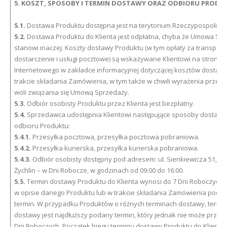
5. KOSZT, SPOSOBY I TERMIN DOSTAWY ORAZ ODBIORU PRODU
5.1.
Dostawa Produktu dostępna jest na terytorium Rzeczypospolitej P
5.2.
Dostawa Produktu do Klienta jest odpłatna, chyba że Umowa Sp
stanowi inaczej. Koszty dostawy Produktu (w tym opłaty za transport,
dostarczenie i usługi pocztowe) są wskazywane Klientowi na stronac
Internetowego w zakładce informacyjnej dotyczącej kosztów dostaw
trakcie składania Zamówienia, w tym także w chwili wyrażenia przez K
woli związania się Umową Sprzedaży.
5.3.
Odbiór osobisty Produktu przez Klienta jest bezpłatny.
5.4.
Sprzedawca udostępnia Klientowi następujące sposoby dostawy
odbioru Produktu:
5.4.1.
Przesyłka pocztowa, przesyłka pocztowa pobraniowa.
5.4.2.
Przesyłka kurierska, przesyłka kurierska pobraniowa.
5.4.3.
Odbiór osobisty dostępny pod adresem: ul. Sienkiewicza 51, 99
Żychlin – w Dni Robocze, w godzinach od 09:00 do 16:00.
5.5.
Termin dostawy Produktu do Klienta wynosi do 7 Dni Roboczych,
w opisie danego Produktu lub w trakcie składania Zamówienia podan
termin. W przypadku Produktów o różnych terminach dostawy, termi
dostawy jest najdłuższy podany termin, który jednak nie może przekr
Dni Roboczych. Początek biegu terminu dostawy Produktu do Klienta l