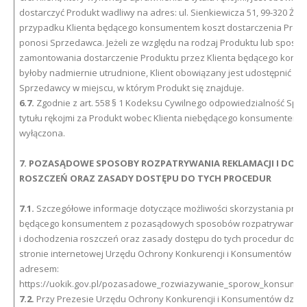
dostarczyć Produkt wadliwy na adres: ul. Sienkiewicza 51, 99-320 Żych
przypadku Klienta będącego konsumentem koszt dostarczenia Prod
ponosi Sprzedawca. Jeżeli ze względu na rodzaj Produktu lub sposób
zamontowania dostarczenie Produktu przez Klienta będącego kon
byłoby nadmiernie utrudnione, Klient obowiązany jest udostępnić Pr
Sprzedawcy w miejscu, w którym Produkt się znajduje.
6.7.
Zgodnie z art. 558 § 1 Kodeksu Cywilnego odpowiedzialność Spr
tytułu rękojmi za Produkt wobec Klienta niebędącego konsumentem z
wyłączona.
7. POZASĄDOWE SPOSOBY ROZPATRYWANIA REKLAMACJI I DOC
ROSZCZEŃ ORAZ ZASADY DOSTĘPU DO TYCH PROCEDUR
7.1.
Szczegółowe informacje dotyczące możliwości skorzystania przez
będącego konsumentem z pozasądowych sposobów rozpatrywania r
i dochodzenia roszczeń oraz zasady dostępu do tych procedur dost
stronie internetowej Urzędu Ochrony Konkurencji i Konsumentów po
adresem:
https://uokik.gov.pl/pozasadowe_rozwiazywanie_sporow_konsumen
7.2.
Przy Prezesie Urzędu Ochrony Konkurencji i Konsumentów działa