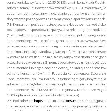
punkt kontaktowy (telefon: 22 55 60 333, email: kontakt.adr@uokik.gov
adres pisemny: Pl. Powstańców Warszawy 1, 00-030 Warszawa), któr
zadaniem jest między innymi udzielanie pomocy konsumentom w sp
dotyczących pozasądowego rozwiązywania sporów konsumenckich.
7.3.
Konsument posiada następujące przykładowe możliwości skorzys
pozasądowych sposobów rozpatrywania reklamacji i dochodzenia ro
(1) wniosek o rozstrzygnięcie sporu do stałego polubownego sądu
konsumenckiego (więcej informacji na stronie: http://www.spsk.wiih.org.
wniosek w sprawie pozasądowego rozwiązania sporu do wojewódzk
inspektora Inspekcji Handlowej (więcej informacji na stronie inspekto
właściwego ze względu na miejsce wykonywania działalności gospod
przez Sprzedawcę); oraz (3) pomoc powiatowego (miejskiego) rzeczni
konsumentów lub organizacji społecznej, do której zadań statutowyc
ochrona konsumentów (m. in. Federacja Konsumentów, Stowarzysze
Konsumentów Polskich). Porady udzielane są między innymi mailowo
adresem porady@dlakonsumentow.pl oraz pod numerem infolinii
konsumenckiej 801 440 220 (infolinia czynna w Dni Robocze, w godzin
18:00, opłata za połączenie wg taryfy operatora).
7.4.
Pod adresem
http://ec.europa.eu/consumers/odr
dostępna jest 
internetowego systemu rozstrzygania sporów pomiędzy konsumenta