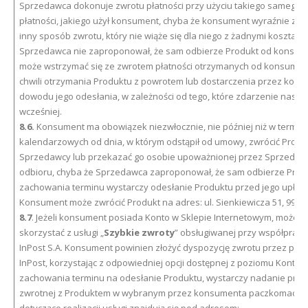
Sprzedawca dokonuje zwrotu płatności przy użyciu takiego samego
płatności, jakiego użył konsument, chyba że konsument wyraźnie zgod
inny sposób zwrotu, który nie wiąże się dla niego z żadnymi kosztami. 
Sprzedawca nie zaproponował, że sam odbierze Produkt od konsum
może wstrzymać się ze zwrotem płatności otrzymanych od konsumen
chwili otrzymania Produktu z powrotem lub dostarczenia przez kon
dowodu jego odesłania, w zależności od tego, które zdarzenie nastąp
wcześniej.
8.6.
Konsument ma obowiązek niezwłocznie, nie później niż w termini
kalendarzowych od dnia, w którym odstąpił od umowy, zwrócić Produ
Sprzedawcy lub przekazać go osobie upoważnionej przez Sprzedaw
odbioru, chyba że Sprzedawca zaproponował, że sam odbierze Prod
zachowania terminu wystarczy odesłanie Produktu przed jego upływ
Konsument może zwrócić Produkt na adres: ul. Sienkiewicza 51, 99-320
8.7
. Jeżeli konsument posiada Konto w Sklepie Internetowym, może r
skorzystać z usługi „
Szybkie zwroty
” obsługiwanej przy współpracy
InPost S.A. Konsument powinien złożyć dyspozycję zwrotu przez pac
InPost, korzystając z odpowiedniej opcji dostępnej z poziomu Konta. 
zachowania terminu na odesłanie Produktu, wystarczy nadanie przes
zwrotnej z Produktem w wybranym przez konsumenta paczkomacie. 