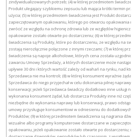
zindywidualizowanych potrzeb; (4) w której przedmiotem świadczenia
Produkt ulegający szybkiemu zepsuciu lub mająca krótki termin przyd
użycia; (5) w której przedmiotem świadczenia jest Produkt dostarczan
zapieczętowanym opakowaniu, którego po otwarciu opakowania nie
zwrócić ze względu na ochronę zdrowia lub ze względów higienicznych
opakowanie zostało otwarte po dostarczeniu; (6) w której przedmiot
świadczenia są Produkty, które po dostarczeniu, ze względu na swój 
zostają nierozłącznie połączone z innymi rzeczami; (7) w której prze
świadczenia są napoje alkoholowe, których cena została uzgodniona
zawarciu Umowy Sprzedaży, a których dostarczenie może nastąpić d
upływie 30 dni i których wartość zależy od wahań na rynku, nad który
Sprzedawca nie ma kontroli; (8) w której konsument wyraźnie żądał, 
Sprzedawca do niego przyjechał w celu dokonania pilnej naprawy lu
konserwacji; jeżeli Sprzedawca świadczy dodatkowo inne usługi niż te
wykonania konsument żądał, lub dostarcza Produkty inne niż części
niezbędne do wykonania naprawy lub konserwacji, prawo odstąpien
umowy przysługuje konsumentowi w odniesieniu do dodatkowych us
Produktów; (9) w której przedmiotem świadczenia są nagrania dźwię
wizualne albo programy komputerowe dostarczane w zapieczętowa
opakowaniu, jeżeli opakowanie zostało otwarte po dostarczeniu; (10)
dostarczanie dzienników, periodyków lub czasopism, z wyjątkiem u