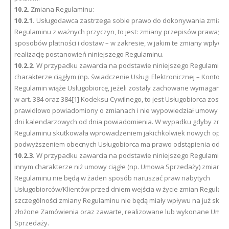
10.2.
Zmiana Regulaminu:
10.2.1.
Usługodawca zastrzega sobie prawo do dokonywania zmian
Regulaminu z ważnych przyczyn, to jest: zmiany przepisów prawa; z
sposobów płatności i dostaw – w zakresie, w jakim te zmiany wpływaj
realizację postanowień niniejszego Regulaminu.
10.2.2.
W przypadku zawarcia na podstawie niniejszego Regulaminu
charakterze ciągłym (np. świadczenie Usługi Elektronicznej – Konto) 
Regulamin wiąże Usługobiorcę, jeżeli zostały zachowane wymagania 
w art. 384 oraz 384[1] Kodeksu Cywilnego, to jest Usługobiorca został
prawidłowo powiadomiony o zmianach i nie wypowiedział umowy w t
dni kalendarzowych od dnia powiadomienia. W wypadku gdyby zmia
Regulaminu skutkowała wprowadzeniem jakichkolwiek nowych opłat 
podwyższeniem obecnych Usługobiorca ma prawo odstąpienia od u
10.2.3.
W przypadku zawarcia na podstawie niniejszego Regulaminu
innym charakterze niż umowy ciągłe (np. Umowa Sprzedaży) zmiany
Regulaminu nie będą w żaden sposób naruszać praw nabytych
Usługobiorców/Klientów przed dniem wejścia w życie zmian Regulami
szczególności zmiany Regulaminu nie będą miały wpływu na już skła
złożone Zamówienia oraz zawarte, realizowane lub wykonane Umo
Sprzedaży.