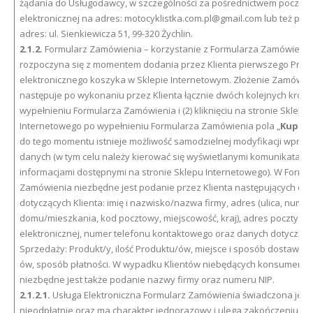
żądania do Usługodawcy, w szczególności za pośrednictwem poczty
elektronicznej na adres: motocyklistka.com.pl@gmail.com lub też pis
adres: ul. Sienkiewicza 51, 99-320 Żychlin.
2.1.2.
Formularz Zamówienia – korzystanie z Formularza Zamówienia
rozpoczyna się z momentem dodania przez Klienta pierwszego Prod
elektronicznego koszyka w Sklepie Internetowym. Złożenie Zamówie
następuje po wykonaniu przez Klienta łącznie dwóch kolejnych kroków
wypełnieniu Formularza Zamówienia i (2) kliknięciu na stronie Sklepu
Internetowego po wypełnieniu Formularza Zamówienia pola „
Kupuję 
do tego momentu istnieje możliwość samodzielnej modyfikacji wpro
danych (w tym celu należy kierować się wyświetlanymi komunikatami
informacjami dostępnymi na stronie Sklepu Internetowego). W Formu
Zamówienia niezbędne jest podanie przez Klienta następujących da
dotyczących Klienta: imię i nazwisko/nazwa firmy, adres (ulica, numer
domu/mieszkania, kod pocztowy, miejscowość, kraj), adres poczty
elektronicznej, numer telefonu kontaktowego oraz danych dotyczą
Sprzedaży: Produkt/y, ilość Produktu/ów, miejsce i sposób dostawy 
ów, sposób płatności. W wypadku Klientów niebędących konsumenta
niezbędne jest także podanie nazwy firmy oraz numeru NIP.
2.1.2.1.
Usługa Elektroniczna Formularz Zamówienia świadczona jest
nieodpłatnie oraz ma charakter jednorazowy i ulega zakończeniu z c