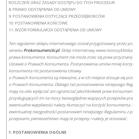
ROSZCZEŃ ORAZ ZASADY DOSTĘPU DO TYCH PROCEDUR
8. PRAWO ODSTĄPIENIA OD UMOWY
9. POSTANOWIENIA DOTYCZĄCE PRZEDSIĘBIORCÓW
10. POSTANOWIENIA KOŃCOWE
11. WZÓR FORMULARZA ODSTĄPIENIA OD UMOWY
Ten regulamin sklepu internetowego
został przygotowany przez praw
serwisu
Prokonsumencki.pl
. Sklep Internetowy www.motocyklistka.co
prawa konsumenta. Konsument nie może zrzec się praw przyznanych
Ustawie o Prawach Konsumenta. Postanowienia umów mniej korzystne
konsumenta niż postanowienia Ustawy
o Prawach Konsumenta są nieważne, a w ich miejsce stosuje się przepi
o Prawach Konsumenta. Dlatego też postanowienia niniejszego Regula
mają na celu wyłączać ani ograniczać jakichkolwiek praw konsumentó
przysługujących im na mocy bezwzględnie wiążących przepisów prawa, 
ewentualne wątpliwości należy tłumaczyć na korzyść konsumenta. W 
ewentualnej niezgodności postanowień niniejszego Regulaminu z pow
przepisami, pierwszeństwo mają te przepisy i należy je stosować.
1. POSTANOWIENIA OGÓLNE