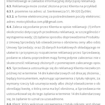
Internetowego w zakładce informacyjnej dotyczącej reklamacji.
6.3.
Reklamacja może zostać złożona przez Klienta na przykład:
6.3.1.
pisemnie na adres: ul. Sienkiewicza 51, 99-320 Żychlin;
6.3.2.
w formie elektronicznej za pośrednictwem poczty elektroniczne
adres: motocyklistka.com.pl@gmail.com.
6.4.
Zaleca się podanie przez Klienta w opisie reklamacji: (1) informacji
okoliczności dotyczących przedmiotu reklamacji, w szczególności rodz
wystąpienia wady; (2) żądania sposobu doprowadzenia Produktu do 
z Umową Sprzedaży lub oświadczenia o obniżeniu ceny albo odstąpi
Umowy Sprzedaży; oraz (3) danych kontaktowych składającego rekla
ułatwi to i przyspieszy rozpatrzenie reklamacji przez Sprzedawcę. W
podane w zdaniu poprzednim mają formę jedynie zalecenia i nie wpł
skuteczność reklamacji złożonych z pominięciem zalecanego opisu re
6.5.
Sprzedawca ustosunkuje się do reklamacji Klienta niezwłocznie, 
później niż w terminie 14 dni kalendarzowych od dnia jej złożenia. Jeżel
będący konsumentem, wykonując uprawnienia z tytułu rękojmi, zażąd
wymiany rzeczy lub usunięcia wady albo złożył oświadczenie o obniż
określając kwotę, o którą cena ma być obniżona, a Sprzedawca nie
ustosunkował się do tego żądania w terminie 14 dni kalendarzowych
się, że żądanie to uznał za uzasadnione.
6.6.
Klient, który wykonuje uprawnienia z tytułu rękojmi, jest obowiąz