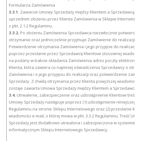
Formularza Zamówienia
3.3.1.
Zawarcie Umowy Sprzedaży między Klientem a Sprzedawcą na
uprzednim złożeniu przez Klienta Zamówienia w Sklepie Internetow
z pkt. 2.1.2 Regulaminu.
3.3.2.
Po złożeniu Zamówienia Sprzedawca niezwłocznie potwierdza 
otrzymanie oraz jednocześnie przyjmuje Zamówienie do realizacji.
Potwierdzenie otrzymania Zamówienia i jego przyjęcie do realizacji 
poprzez przesłanie przez Sprzedawcę Klientowi stosownej wiadomoś
na podany w trakcie składania Zamówienia adres poczty elektronicz
Klienta, która zawiera co najmniej oświadczenia Sprzedawcy o otrzy
Zamówienia i o jego przyjęciu do realizacji oraz potwierdzenie zawa
Sprzedaży. Z chwilą otrzymania przez Klienta powyższej wiadomości 
zostaje zawarta Umowa Sprzedaży między Klientem a Sprzedawcą.
3.4.
Utrwalenie, zabezpieczenie oraz udostępnienie Klientowi treści 
Umowy Sprzedaży następuje poprzez (1) udostępnienie niniejszego
Regulaminu na stronie Sklepu Internetowego oraz (2) przesłanie Klie
wiadomości e-mail, o której mowa w pkt. 3.3.2 Regulaminu. Treść Umo
Sprzedaży jest dodatkowo utrwalona i zabezpieczona w systemie
informatycznym Sklepu Internetowego Sprzedawcy.