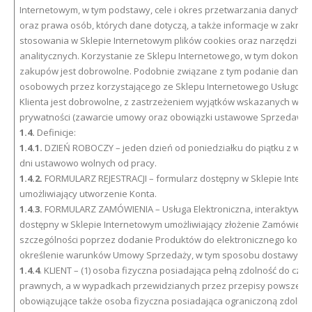
Internetowym, w tym podstawy, cele i okres przetwarzania danych 
oraz prawa osób, których dane dotyczą, a także informacje w zakres
stosowania w Sklepie Internetowym plików cookies oraz narzędzi
analitycznych. Korzystanie ze Sklepu Internetowego, w tym dokonyw
zakupów jest dobrowolne. Podobnie związane z tym podanie danyc
osobowych przez korzystającego ze Sklepu Internetowego Usługobio
Klienta jest dobrowolne, z zastrzeżeniem wyjątków wskazanych w pol
prywatności (zawarcie umowy oraz obowiązki ustawowe Sprzedawcy)
1.4.
Definicje:
1.4.1.
DZIEŃ ROBOCZY – jeden dzień od poniedziałku do piątku z wył
dni ustawowo wolnych od pracy.
1.4.2.
FORMULARZ REJESTRACJI – formularz dostępny w Sklepie Inter
umożliwiający utworzenie Konta.
1.4.3.
FORMULARZ ZAMÓWIENIA – Usługa Elektroniczna, interaktywny 
dostępny w Sklepie Internetowym umożliwiający złożenie Zamówienia
szczególności poprzez dodanie Produktów do elektronicznego koszy
określenie warunków Umowy Sprzedaży, w tym sposobu dostawy i pła
1.4.4
. KLIENT – (1) osoba fizyczna posiadająca pełną zdolność do czyn
prawnych, a w wypadkach przewidzianych przez przepisy powszech
obowiązujące także osoba fizyczna posiadająca ograniczoną zdolnoś