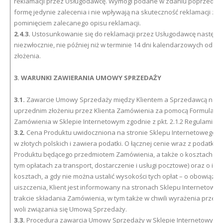
reklamacji przez Usługodawcę. Wymogi podane w zdaniu poprzedni
formę jedynie zalecenia i nie wpływają na skuteczność reklamacji zło
pominięciem zalecanego opisu reklamacji.
2.4.3.
Ustosunkowanie się do reklamacji przez Usługodawcę następu
niezwłocznie, nie później niż w terminie 14 dni kalendarzowych od dni
złożenia.
3. WARUNKI ZAWIERANIA UMOWY SPRZEDAŻY
3.1.
Zawarcie Umowy Sprzedaży między Klientem a Sprzedawcą nast
uprzednim złożeniu przez Klienta Zamówienia za pomocą Formularz
Zamówienia w Sklepie Internetowym zgodnie z pkt. 2.1.2 Regulaminu.
3.2.
Cena Produktu uwidoczniona na stronie Sklepu Internetowego p
w złotych polskich i zawiera podatki. O łącznej cenie wraz z podatkam
Produktu będącego przedmiotem Zamówienia, a także o kosztach do
tym opłatach za transport, dostarczenie i usługi pocztowe) oraz o inn
kosztach, a gdy nie można ustalić wysokości tych opłat – o obowiązku
uiszczenia, Klient jest informowany na stronach Sklepu Internetowe
trakcie składania Zamówienia, w tym także w chwili wyrażenia przez K
woli związania się Umową Sprzedaży.
3.3.
Procedura zawarcia Umowy Sprzedaży w Sklepie Internetowym 