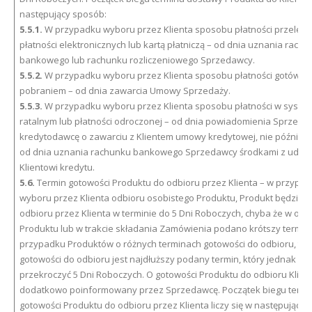
następujący sposób:
5.5.1.
W przypadku wyboru przez Klienta sposobu płatności przelew
płatności elektronicznych lub kartą płatniczą – od dnia uznania rach
bankowego lub rachunku rozliczeniowego Sprzedawcy.
5.5.2.
W przypadku wyboru przez Klienta sposobu płatności gotówką
pobraniem – od dnia zawarcia Umowy Sprzedaży.
5.5.3.
W przypadku wyboru przez Klienta sposobu płatności w syste
ratalnym lub płatności odroczonej – od dnia powiadomienia Sprzeda
kredytodawcę o zawarciu z Klientem umowy kredytowej, nie później j
od dnia uznania rachunku bankowego Sprzedawcy środkami z udzie
Klientowi kredytu.
5.6.
Termin gotowości Produktu do odbioru przez Klienta – w przypa
wyboru przez Klienta odbioru osobistego Produktu, Produkt będzie 
odbioru przez Klienta w terminie do 5 Dni Roboczych, chyba że w opi
Produktu lub w trakcie składania Zamówienia podano krótszy termin
przypadku Produktów o różnych terminach gotowości do odbioru, te
gotowości do odbioru jest najdłuższy podany termin, który jednak ni
przekroczyć 5 Dni Roboczych. O gotowości Produktu do odbioru Klien
dodatkowo poinformowany przez Sprzedawcę. Początek biegu termi
gotowości Produktu do odbioru przez Klienta liczy się w następujący 