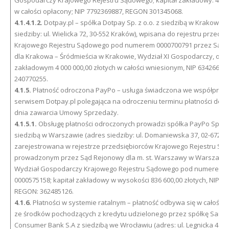
Gospodarczy Krajowego Rejestru Sądowego; kapitał zakładowy: 4 500
w całości opłacony; NIP 7792369887, REGON 301345068.
4.1.4.1.2.
Dotpay.pl – spółka Dotpay Sp. z o.o. z siedzibą w Krakowie 
siedziby: ul. Wielicka 72, 30-552 Kraków), wpisana do rejestru przeds
Krajowego Rejestru Sądowego pod numerem 0000700791 przez Sąd 
dla Krakowa – Śródmieścia w Krakowie, Wydział XI Gospodarczy, o ka
zakładowym 4 000 000,00 złotych w całości wniesionym, NIP 6342661
240770255.
4.1.5.
Płatność odroczona PayPo – usługa świadczona we współpracy
serwisem Dotpay.pl polegająca na odroczeniu terminu płatności do 30
dnia zawarcia Umowy Sprzedaży.
4.1.5.1.
Obsługę płatności odroczonych prowadzi spółka PayPo Sp. z o
siedzibą w Warszawie (adres siedziby: ul. Domaniewska 37, 02-672 
zarejestrowana w rejestrze przedsiębiorców Krajowego Rejestru S
prowadzonym przez Sąd Rejonowy dla m. st. Warszawy w Warszawie, 
Wydział Gospodarczy Krajowego Rejestru Sądowego pod numerem 
0000575158; kapitał zakładowy w wysokości 836 600,00 złotych, NIP: 5
REGON: 362485126.
4.1.6.
Płatności w systemie ratalnym – płatność odbywa się w całości l
ze środków pochodzących z kredytu udzielonego przez spółkę Sant
Consumer Bank S.A z siedzibą we Wrocławiu (adres: ul. Legnicka 48B,