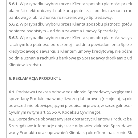
5.6.1.
W przypadku wyboru przez Klienta sposobu płatności przelew
płatności elektronicznych lub kartą płatniczą – od dnia uznania rach
bankowego lub rachunku rozliczeniowego Sprzedawcy.
5.6.2.
W przypadku wyboru przez Klienta sposobu płatności gotówką
odbiorze osobistym – od dnia zawarcia Umowy Sprzedaży.
5.6.3.
W przypadku wyboru przez Klienta sposobu płatności w syste
ratalnym lub płatności odroczonej – od dnia powiadomienia Sprzeda
kredytodawcę o zawarciu z Klientem umowy kredytowej, nie później j
od dnia uznania rachunku bankowego Sprzedawcy środkami z udzie
Klientowi kredytu.
6. REKLAMACJA PRODUKTU
6.1.
Podstawa i zakres odpowiedzialności Sprzedawcy względem Klient
sprzedany Produkt ma wadę fizyczną lub prawną (rękojmia), są okreś
powszechnie obowiązującymi przepisami prawa, w szczególności w 
Cywilnym (w tym art. 556-576 Kodeksu Cywilnego).
6.2.
Sprzedawca obowiązany jest dostarczyć Klientowi Produkt bez w
Szczegółowe informacje dotyczące odpowiedzialności Sprzedawcy z 
wady Produktu oraz uprawnień Klienta są określone na stronie Skle