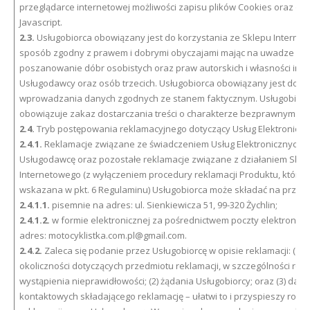
przeglądarce internetowej możliwości zapisu plików Cookies oraz obs
Javascript.
2.3.
Usługobiorca obowiązany jest do korzystania ze Sklepu Interne
sposób zgodny z prawem i dobrymi obyczajami mając na uwadze
poszanowanie dóbr osobistych oraz praw autorskich i własności inte
Usługodawcy oraz osób trzecich. Usługobiorca obowiązany jest do
wprowadzania danych zgodnych ze stanem faktycznym. Usługobiorc
obowiązuje zakaz dostarczania treści o charakterze bezprawnym.
2.4.
Tryb postępowania reklamacyjnego dotyczący Usług Elektroniczn
2.4.1.
Reklamacje związane ze świadczeniem Usług Elektronicznych 
Usługodawcę oraz pozostałe reklamacje związane z działaniem Skle
Internetowego (z wyłączeniem procedury reklamacji Produktu, która 
wskazana w pkt. 6 Regulaminu) Usługobiorca może składać na przykł
2.4.1.1.
pisemnie na adres: ul. Sienkiewicza 51, 99-320 Żychlin;
2.4.1.2.
w formie elektronicznej za pośrednictwem poczty elektronicz
adres: motocyklistka.com.pl@gmail.com.
2.4.2.
Zaleca się podanie przez Usługobiorcę w opisie reklamacji: (1) in
okoliczności dotyczących przedmiotu reklamacji, w szczególności rodz
wystąpienia nieprawidłowości; (2) żądania Usługobiorcy; oraz (3) dan
kontaktowych składającego reklamację – ułatwi to i przyspieszy rozp