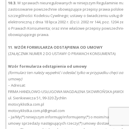
10.3.
W sprawach nieuregulowanych w niniejszym Regulaminie mają
zastosowanie powszechnie obowiązujące przepisy prawa polskiego,
szczególności: Kodeksu Cywilnego; ustawy o świadczeniu usług drog
elektroniczną z dnia 18 lipca 2002 r. (Dz.U. 2002 nr 144, poz. 1204 ze z
o Prawach Konsumenta; oraz inne właściwe przepisy powszechnie
obowiązującego prawa.
11. WZÓR FORMULARZA ODSTĄPIENIA OD UMOWY
(ZAŁĄCZNIK NUMER 2 DO USTAWY O PRAWACH KONSUMENTA)
Wzór formularza odstąpienia od umowy
(formularz ten należy wypełnić i odesłać tylko w przypadku chęci odstą
umowy)
– Adresat:
FIRMA HANDLOWO-USŁUGOWA MAGDALENA SKOWROŃSKA-JAWORS
ul. Sienkiewicza 51, 99-320 Żychlin
motocyklistka.com.pl
motocyklistka.com.pl@gmail.com
– Ja/My(*) niniejszym informuję/informujemy(*) o moim/naszym odstą
umowy sprzedaży następujących rzeczy(*) umowy dostawy następuj