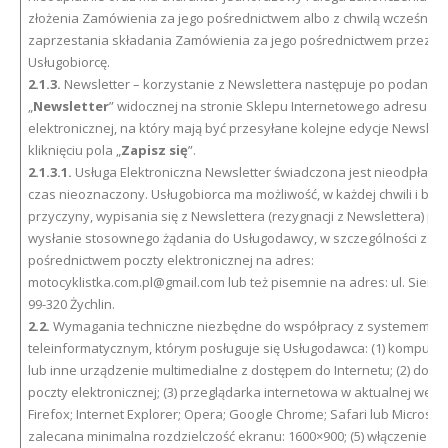
złożenia Zamówienia za jego pośrednictwem albo z chwilą wcześniej
zaprzestania składania Zamówienia za jego pośrednictwem przez
Usługobiorcę.
2.1.3.
Newsletter – korzystanie z Newslettera następuje po podaniu 
„
Newsletter
” widocznej na stronie Sklepu Internetowego adresu po
elektronicznej, na który mają być przesyłane kolejne edycje Newslette
kliknięciu pola „
Zapisz się
”.
2.1.3.1.
Usługa Elektroniczna Newsletter świadczona jest nieodpłatni
czas nieoznaczony. Usługobiorca ma możliwość, w każdej chwili i bez
przyczyny, wypisania się z Newslettera (rezygnacji z Newslettera) po
wysłanie stosownego żądania do Usługodawcy, w szczególności za
pośrednictwem poczty elektronicznej na adres:
motocyklistka.com.pl@gmail.com lub też pisemnie na adres: ul. Sienki
99-320 Żychlin.
2.2.
Wymagania techniczne niezbędne do współpracy z systemem
teleinformatycznym, którym posługuje się Usługodawca: (1) komputer,
lub inne urządzenie multimedialne z dostępem do Internetu; (2) dost
poczty elektronicznej; (3) przeglądarka internetowa w aktualnej wersji
Firefox; Internet Explorer; Opera; Google Chrome; Safari lub Microsoft
zalecana minimalna rozdzielczość ekranu: 1600×900; (5) włączenie w