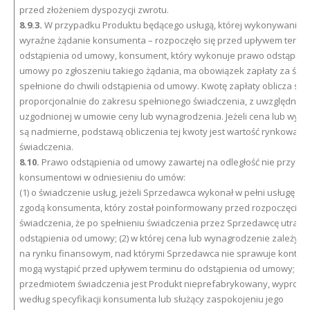
przed złożeniem dyspozycji zwrotu.
8.9.3.
W przypadku Produktu będącego usługą, której wykonywanie –
wyraźne żądanie konsumenta – rozpoczęło się przed upływem termi
odstąpienia od umowy, konsument, który wykonuje prawo odstąpien
umowy po zgłoszeniu takiego żądania, ma obowiązek zapłaty za świ
spełnione do chwili odstąpienia od umowy. Kwotę zapłaty oblicza się
proporcjonalnie do zakresu spełnionego świadczenia, z uwzględnie
uzgodnionej w umowie ceny lub wynagrodzenia. Jeżeli cena lub wyn
są nadmierne, podstawą obliczenia tej kwoty jest wartość rynkowa s
świadczenia.
8.10.
Prawo odstąpienia od umowy zawartej na odległość nie przysłu
konsumentowi w odniesieniu do umów:
(1) o świadczenie usług, jeżeli Sprzedawca wykonał w pełni usługę z
zgodą konsumenta, który został poinformowany przed rozpoczęciem
świadczenia, że po spełnieniu świadczenia przez Sprzedawcę utraci
odstąpienia od umowy; (2) w której cena lub wynagrodzenie zależy 
na rynku finansowym, nad którymi Sprzedawca nie sprawuje kontroli, 
mogą wystąpić przed upływem terminu do odstąpienia od umowy; (3) 
przedmiotem świadczenia jest Produkt nieprefabrykowany, wyprod
według specyfikacji konsumenta lub służący zaspokojeniu jego