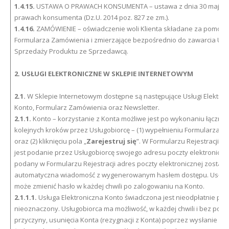
1.4.15.
USTAWA O PRAWACH KONSUMENTA – ustawa z dnia 30 maja 20
prawach konsumenta (Dz.U. 2014 poz. 827 ze zm.).
1.4.16.
ZAMÓWIENIE – oświadczenie woli Klienta składane za pomocą
Formularza Zamówienia i zmierzające bezpośrednio do zawarcia U
Sprzedaży Produktu ze Sprzedawcą.
2. USŁUGI ELEKTRONICZNE W SKLEPIE INTERNETOWYM
2.1.
W Sklepie Internetowym dostępne są następujące Usługi Elektron
Konto, Formularz Zamówienia oraz Newsletter.
2.1.1.
Konto – korzystanie z Konta możliwe jest po wykonaniu łączni
kolejnych kroków przez Usługobiorcę – (1) wypełnieniu Formularza Rej
oraz (2) kliknięciu pola „
Zarejestruj się
”. W Formularzu Rejestracji n
jest podanie przez Usługobiorcę swojego adresu poczty elektroniczn
podany w Formularzu Rejestracji adres poczty elektronicznej zostaje
automatyczna wiadomość z wygenerowanym hasłem dostępu. Usług
może zmienić hasło w każdej chwili po zalogowaniu na Konto.
2.1.1.1.
Usługa Elektroniczna Konto świadczona jest nieodpłatnie prz
nieoznaczony. Usługobiorca ma możliwość, w każdej chwili i bez poda
przyczyny, usunięcia Konta (rezygnacji z Konta) poprzez wysłanie s