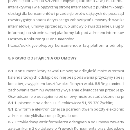
przedsiębiorcami na szczeblu unijnym (platforma ODR). Platforma O
interaktywną i wielojęzyczną stronę internetową z punktem komplek
obsługi dla konsumentów i przedsiębiorców dążących do pozasądow
rozstrzygnięcia sporu dotyczącego zobowiązań umownych wynikając
internetowej umowy sprzedaży lub umowy o świadczenie usług (więc
informacji na stronie samej platformy lub pod adresem internetowy
Ochrony Konkurencji i Konsumentów:
https://uokik.gov.pl/spory_konsumenckie_faq_platforma_odr.php).
8. PRAWO ODSTĄPIENIA OD UMOWY
8.1.
Konsument, który zawarł umowę na odległość, może w terminie 14
kalendarzowych odstąpić od niej bez podawania przyczyny i bez po
kosztów, z wyjątkiem kosztów określonych w pkt. 8.8 Regulaminu. Do
zachowania terminu wystarczy wysłanie oświadczenia przed jego u
Oświadczenie o odstąpieniu od umowy może zostać złożone na przyk
8.1.1.
pisemnie na adres: ul. Sienkiewicza 51, 99-320 Żychlin;
8.1.2.
w formie elektronicznej za pośrednictwem poczty elektroniczne
adres: motocyklistka.com.pl@gmail.com.
8.2.
Przykładowy wzór formularza odstąpienia od umowy zawarty jes
załączniku nr 2 do Ustawy o Prawach Konsumenta oraz dodatkowo 