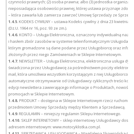
czynności prawnych; (2) osoba prawna; albo (3) jednostka organizacy
nieposiadająca osobowości prawnej, której ustawa przyznaje zdoln
– która zawarła lub zamierza zawrzeć Umowę Sprzedaży ze Sprzeda
1.4.5
. KODEKS CYWILNY – ustawa Kodeks cywilny z dnia 23 kwietnia 19
(Dz.U. 1964 nr 16, poz. 93 ze zm.).
1.4.6.
KONTO – Usługa Elektroniczna, oznaczony indywidualną nazwą 
i hasłem zbiór zasobów w systemie teleinformatycznym Usługodawcy
którym gromadzone są dane podane przez Usługobiorcę oraz inform
złożonych przez niego Zamówieniach w Sklepie Internetowym.
1.4.7.
NEWSLETTER – Usługa Elektroniczna, elektroniczna usługa dyst
świadczona przez Usługodawcę za pośrednictwem poczty elektronicz
mail, która umożliwia wszystkim korzystającym z niej Usługobiorcom
automatyczne otrzymywanie od Usługodawcy cyklicznych treści kolej
edycji newslettera zawierającego informacje o Produktach, nowościac
promocjach w Sklepie Internetowym.
1.4.8.
PRODUKT – dostępna w Sklepie Internetowym rzecz ruchoma b
przedmiotem Umowy Sprzedaży między Klientem a Sprzedawcą.
1.4.9
. REGULAMIN – niniejszy regulamin Sklepu Internetowego.
1.4.10.
SKLEP INTERNETOWY – sklep internetowy Usługodawcy dostę
adresem internetowym: www.motocyklistka.com.pl.
1.4.11.
SPRZEDAWCA, USŁUGODAWCA – Magdalena Skowrońska-Jaw