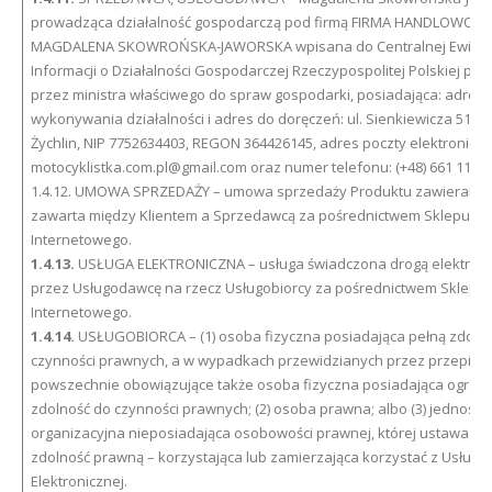
prowadząca działalność gospodarczą pod firmą FIRMA HANDLOWO
MAGDALENA SKOWROŃSKA-JAWORSKA wpisana do Centralnej Ewidenc
Informacji o Działalności Gospodarczej Rzeczypospolitej Polskiej pr
przez ministra właściwego do spraw gospodarki, posiadająca: adres 
wykonywania działalności i adres do doręczeń: ul. Sienkiewicza 51, 9
Żychlin, NIP 7752634403, REGON 364426145, adres poczty elektroniczn
motocyklistka.com.pl@gmail.com oraz numer telefonu: (+48) 661 111 9
1.4.12. UMOWA SPRZEDAŻY – umowa sprzedaży Produktu zawierana 
zawarta między Klientem a Sprzedawcą za pośrednictwem Sklepu
Internetowego.
1.4.13.
USŁUGA ELEKTRONICZNA – usługa świadczona drogą elektroni
przez Usługodawcę na rzecz Usługobiorcy za pośrednictwem Sklepu
Internetowego.
1.4.14.
USŁUGOBIORCA – (1) osoba fizyczna posiadająca pełną zdoln
czynności prawnych, a w wypadkach przewidzianych przez przepisy
powszechnie obowiązujące także osoba fizyczna posiadająca ogran
zdolność do czynności prawnych; (2) osoba prawna; albo (3) jednostk
organizacyjna nieposiadająca osobowości prawnej, której ustawa pr
zdolność prawną – korzystająca lub zamierzająca korzystać z Usługi
Elektronicznej.