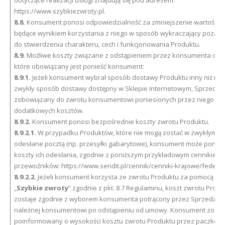
dotyczące realizacji usługi znajdują się pod adresem:
https://www.szybkiezwroty.pl.
8.8.
Konsument ponosi odpowiedzialność za zmniejszenie wartości 
będące wynikiem korzystania z niego w sposób wykraczający poza k
do stwierdzenia charakteru, cech i funkcjonowania Produktu.
8.9.
Możliwe koszty związane z odstąpieniem przez konsumenta od
które obowiązany jest ponieść konsument:
8.9.1.
Jeżeli konsument wybrał sposób dostawy Produktu inny niż naj
zwykły sposób dostawy dostępny w Sklepie Internetowym, Sprzedawc
zobowiązany do zwrotu konsumentowi poniesionych przez niego
dodatkowych kosztów.
8.9.2.
Konsument ponosi bezpośrednie koszty zwrotu Produktu.
8.9.2.1.
W przypadku Produktów, które nie mogą zostać w zwykłym tr
odesłane pocztą (np. przesyłki gabarytowe), konsument może ponie
koszty ich odesłania, zgodnie z poniższym przykładowym cennikiem 
przewoźników: https://www.sendit.pl/cennik/cenniki-krajowe/fedex.
8.9.2.2.
Jeżeli konsument korzysta ze zwrotu Produktu za pomocą usł
„
Szybkie zwroty
” zgodnie z pkt. 8.7 Regulaminu, koszt zwrotu Produ
zostaje zgodnie z wyborem konsumenta potrącony przez Sprzedawc
należnej konsumentowi po odstąpieniu od umowy. Konsument zosta
poinformowany o wysokości kosztu zwrotu Produktu przez paczkoma