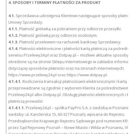
4. SPOSOBY I TERMINY PŁATNOŚCI ZA PRODUKT
4.1.
Sprzedawca udostępnia Klientowi następujące sposoby płatności 
Umowy Sprzedaży:
4.1.1.
Płatność gotówką za pobraniem przy odbiorze przesyłki.
4.1.2.
Płatność gotówką przy odbiorze osobistym.
4.1.3.
Płatność przelewem na rachunek bankowy Sprzedawcy.
4.1.4.
Płatności elektroniczne i płatności kartą płatniczą za pośrednic
serwisu Przelewy24.pl oraz Dotpay.pl – możliwe aktualne sposoby pł
określone są na stronie Sklepu Internetowego w zakładce informacyj
dotyczącej sposobów płatności oraz na stronach internetowych:
https://www.przelewy24.pl oraz https://www.dotpay.pl.
4.1.4.1.
Rozliczenia transakcji płatnościami elektronicznymi i kartą pła
przeprowadzane są zgodnie z wyborem Klienta za pośrednictwem s
Przelewy24.pl albo Dotpay.pl. Obsługę płatności elektronicznych i kar
płatniczą prowadzi:
4.1.4.1.1.
Przelewy24.pl – spółka PayPro S.A. z siedzibą w Poznaniu (
siedziby: ul. Kanclerska 15, 60-327 Poznań), wpisana do Rejestru
Przedsiębiorców Krajowego Rejestru Sądowego pod numerem KRS 0
przez Sąd Rejonowy Poznań – Nowe Miasto i Wilda w Poznaniu, VIII W