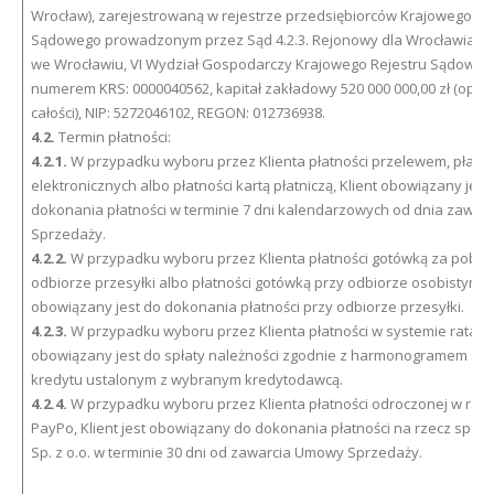
Wrocław), zarejestrowaną w rejestrze przedsiębiorców Krajowego Re
Sądowego prowadzonym przez Sąd 4.2.3. Rejonowy dla Wrocławia – 
we Wrocławiu, VI Wydział Gospodarczy Krajowego Rejestru Sądoweg
numerem KRS: 0000040562, kapitał zakładowy 520 000 000,00 zł (opła
całości), NIP: 5272046102, REGON: 012736938.
4.2.
Termin płatności:
4.2.1.
W przypadku wyboru przez Klienta płatności przelewem, płatno
elektronicznych albo płatności kartą płatniczą, Klient obowiązany jest
dokonania płatności w terminie 7 dni kalendarzowych od dnia zawa
Sprzedaży.
4.2.2.
W przypadku wyboru przez Klienta płatności gotówką za pobra
odbiorze przesyłki albo płatności gotówką przy odbiorze osobistym, K
obowiązany jest do dokonania płatności przy odbiorze przesyłki.
4.2.3.
W przypadku wyboru przez Klienta płatności w systemie ratalny
obowiązany jest do spłaty należności zgodnie z harmonogramem spł
kredytu ustalonym z wybranym kredytodawcą.
4.2.4.
W przypadku wyboru przez Klienta płatności odroczonej w ram
PayPo, Klient jest obowiązany do dokonania płatności na rzecz spółk
Sp. z o.o. w terminie 30 dni od zawarcia Umowy Sprzedaży.