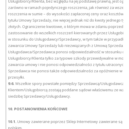
Usługobiorcy/Klienta, bez względu na jej podstawę prawną, jest ogra
zarówno w ramach pojedynczego roszczenia, jak również za wszelki
roszczenia w sumie – do wysokości zapłaconej ceny oraz kosztów d
tytułu Umowy Sprzedaży, nie więcej jednak niż do kwoty jednego tysi
złotych. Ograniczenie kwotowe, o którym mowa w zdaniu poprzedni
zastosowanie do wszelkich roszczeń kierowanych przez Usługobiorc
w stosunku do Usługodawcy/Sprzedawcy, w tym także w przypadku 
zawarcia Umowy Sprzedaży lub niezwiązanych z Umową Sprzedaży.
Usługodawca/Sprzedawca ponosi odpowiedzialność w stosunku do
Usługobiorcy/Klienta tylko za typowe szkody przewidywalne w mome
zawarcia umowy i nie ponosi odpowiedzialności z tytułu utraconych k
Sprzedawca nie ponosi także odpowiedzialności za opóźnienie w pr
przesyłki.
9.6.
Wszelkie spory powstałe pomiędzy Sprzedawcą/Usługodawcą a
Klientem/Usługobiorcą zostają poddane sądowi właściwemu ze wzgl
siedzibę Sprzedawcy/Usługodawcy.
10. POSTANOWIENIA KOŃCOWE
10.1.
Umowy zawierane poprzez Sklep Internetowy zawierane są w j
polskim.