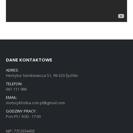
DANE KONTAKTOWE
ADRES:
Henryka Sienkiewicza 51, 99-320 Żychlin
TELEFON:
661 111 986
EMAIL:
motocyklistka.com.pl@gmail.com
GODZINY PRACY:
Pon-Pt / 9:00 - 17:00
NIP: 7752634403