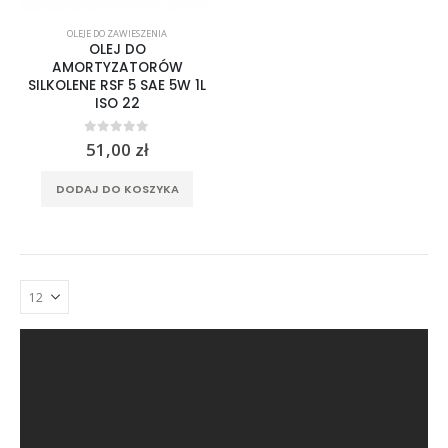
OLEJE DO ZAWIESZENIA
OLEJ DO
AMORTYZATORÓW
SILKOLENE RSF 5 SAE 5W 1L
ISO 22
0
out of 5
51,00
zł
DODAJ DO KOSZYKA