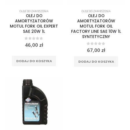
Spodnie jeansowe damskie SHIMA RIDGE LADY blue
OLEJE DO ZAWIESZENIA
OLEJE DO ZAWIESZENIA
OLEJ DO
OLEJ DO
0
out of 5
AMORTYZATORÓW
AMORTYZATORÓW
799,00
zł
MOTUL FORK OIL EXPERT
MOTUL FORK OIL
SAE 20W 1L
FACTORY LINE SAE 10W 1L
Rękawice turystyczne REBELHORN DEFENDER black yellow fluo
SYNTETYCZNY
0
out of 5
46,00
zł
0
out of 5
0
out of 5
67,00
zł
299,00
zł
DODAJ DO KOSZYKA
DODAJ DO KOSZYKA
Rękawice turystyczne REBELHORN DEFENDER black red
0
out of 5
299,00
zł