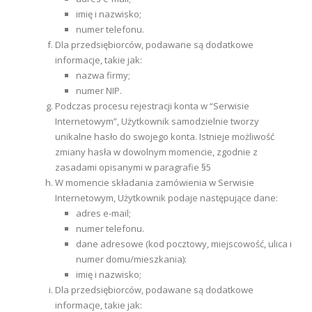
imię i nazwisko;
numer telefonu.
Dla przedsiębiorców, podawane są dodatkowe
informacje, takie jak:
nazwa firmy;
numer NIP.
Podczas procesu rejestracji konta w “Serwisie
Internetowym”, Użytkownik samodzielnie tworzy
unikalne hasło do swojego konta. Istnieje możliwość
zmiany hasła w dowolnym momencie, zgodnie z
zasadami opisanymi w paragrafie §5
W momencie składania zamówienia w Serwisie
Internetowym, Użytkownik podaje następujące dane:
adres e-mail;
numer telefonu.
dane adresowe (kod pocztowy, miejscowość, ulica i
numer domu/mieszkania):
imię i nazwisko;
Dla przedsiębiorców, podawane są dodatkowe
informacje, takie jak: