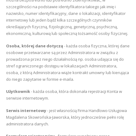
można bezpośrednio lub pośrednio zidentyfikować, w
szczególności na podstawie identyfikatora takiego jak imię i
nazwisko, numer identyfikacyjny, dane o lokalizacji, identyfikator
internetowy lub jeden bądź kilka szczególnych czynników
określających fizyczną, fizjologiczną, genetyczną, psychiczną,
ekonomiczną, kulturową lub społeczną tożsamość osoby fizycznej.
Osoba, której dane dotyczą
- każda osoba fizyczna, której dane
osobowe przetwarzane są przez Administratora w związku z
prowadzona przez niego działalnością np. osoba udająca się do
stref ograniczonego dostępu w lokalizacjach Administratora,
osoba, z którą Administratora wiąże kontrakt umowny lub kierująca
do niego zapytanie w formie e-maila.
Użytkownik
- każda osoba, która dokonała rejestracji Konta w
serwisie internetowym.
Serwis internetowy
- jest własnością Firma Handlowo-Usługowa
Magdalena Skowrońska-Jaworska, który jednocześnie pełni rolę
administratora danych.