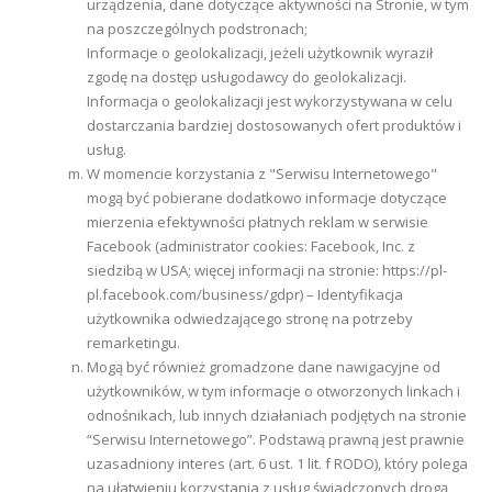
urządzenia, dane dotyczące aktywności na Stronie, w tym
na poszczególnych podstronach;
Informacje o geolokalizacji, jeżeli użytkownik wyraził
zgodę na dostęp usługodawcy do geolokalizacji.
Informacja o geolokalizacji jest wykorzystywana w celu
dostarczania bardziej dostosowanych ofert produktów i
usług.
W momencie korzystania z "Serwisu Internetowego"
mogą być pobierane dodatkowo informacje dotyczące
mierzenia efektywności płatnych reklam w serwisie
Facebook (administrator cookies: Facebook, Inc. z
siedzibą w USA; więcej informacji na stronie: https://pl-
pl.facebook.com/business/gdpr) – Identyfikacja
użytkownika odwiedzającego stronę na potrzeby
remarketingu.
Mogą być również gromadzone dane nawigacyjne od
użytkowników, w tym informacje o otworzonych linkach i
odnośnikach, lub innych działaniach podjętych na stronie
“Serwisu Internetowego”. Podstawą prawną jest prawnie
uzasadniony interes (art. 6 ust. 1 lit. f RODO), który polega
na ułatwieniu korzystania z usług świadczonych drogą