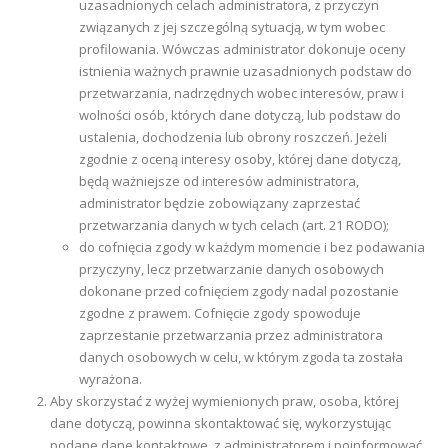
uzasadnionych celach administratora, z przyczyn
związanych z jej szczególną sytuacją, w tym wobec
profilowania. Wówczas administrator dokonuje oceny
istnienia ważnych prawnie uzasadnionych podstaw do
przetwarzania, nadrzędnych wobec interesów, praw i
wolności osób, których dane dotyczą, lub podstaw do
ustalenia, dochodzenia lub obrony roszczeń. Jeżeli
zgodnie z oceną interesy osoby, której dane dotyczą,
będą ważniejsze od interesów administratora,
administrator będzie zobowiązany zaprzestać
przetwarzania danych w tych celach (art. 21 RODO);
do cofnięcia zgody w każdym momencie i bez podawania
przyczyny, lecz przetwarzanie danych osobowych
dokonane przed cofnięciem zgody nadal pozostanie
zgodne z prawem. Cofnięcie zgody spowoduje
zaprzestanie przetwarzania przez administratora
danych osobowych w celu, w którym zgoda ta została
wyrażona.
Aby skorzystać z wyżej wymienionych praw, osoba, której
dane dotyczą, powinna skontaktować się, wykorzystując
podane dane kontaktowe, z administratorem i poinformować