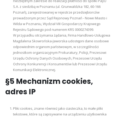
niezbędnym zakresie do realizacji płatności do spółki PayU
S.A. z siedzibą w Poznaniu (ul. Grunwaldzka 182, 60-166
Poznań), zarejestrowanej w rejestrze przedsiębiorców
prowadzonym przez Sąd Rejonowy Poznań - Nowe Miasto i
Wilda w Poznaniu, Wydział VIII Gospodarczy Krajowego
Rejestru Sądowego pod numerem KRS 0000274399.
W przypadku otrzymania żądania, Firma Handlowo-Usługowa
Magdalena Skowrońska-Jaworska udostępni dane osobowe
odpowiednim organom państwowym, w szczególności
jednostkom organizacyjnym Prokuratury, Policji, Prezesowi
Urzędu Ochrony Danych Osobowych, Prezesowi Urzędu
Ochrony Konkurencji i Konsumentów lub Prezesowi Urzędu
Komunikacji Elektronicznej.
§5 Mechanizm cookies,
adres IP
Pliki cookies, znane również jako ciasteczka, to małe pliki
tekstowe, które są zapisywane na urządzeniu użytkownika