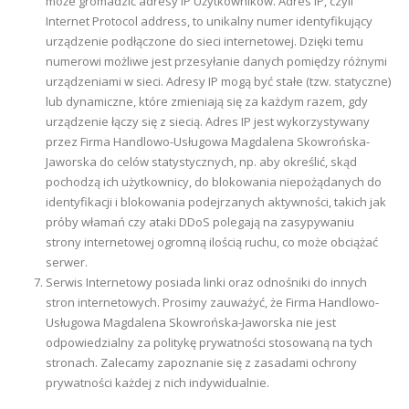
może gromadzić adresy IP Użytkowników. Adres IP, czyli
Internet Protocol address, to unikalny numer identyfikujący
urządzenie podłączone do sieci internetowej. Dzięki temu
numerowi możliwe jest przesyłanie danych pomiędzy różnymi
urządzeniami w sieci. Adresy IP mogą być stałe (tzw. statyczne)
lub dynamiczne, które zmieniają się za każdym razem, gdy
urządzenie łączy się z siecią. Adres IP jest wykorzystywany
przez Firma Handlowo-Usługowa Magdalena Skowrońska-
Jaworska do celów statystycznych, np. aby określić, skąd
pochodzą ich użytkownicy, do blokowania niepożądanych do
identyfikacji i blokowania podejrzanych aktywności, takich jak
próby włamań czy ataki DDoS polegają na zasypywaniu
strony internetowej ogromną ilością ruchu, co może obciążać
serwer.
Serwis Internetowy posiada linki oraz odnośniki do innych
stron internetowych. Prosimy zauważyć, że Firma Handlowo-
Usługowa Magdalena Skowrońska-Jaworska nie jest
odpowiedzialny za politykę prywatności stosowaną na tych
stronach. Zalecamy zapoznanie się z zasadami ochrony
prywatności każdej z nich indywidualnie.