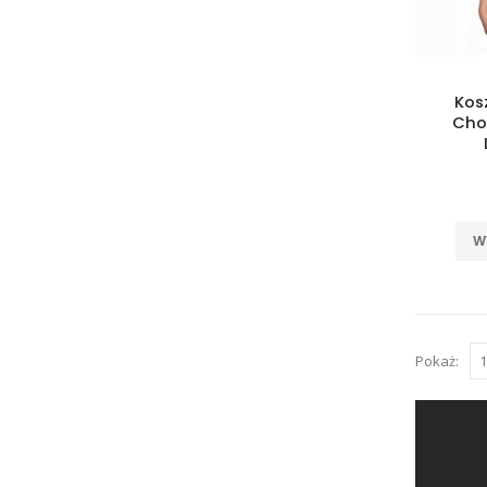
Kos
Cho
W
Pokaż: