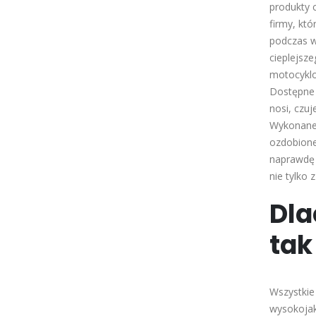
produkty 
firmy, któ
podczas w
cieplejsz
motocyklo
Dostępne 
nosi, czu
Wykonane 
ozdobione
naprawdę 
nie tylko 
Dla
tak
Wszystkie
wysokojak