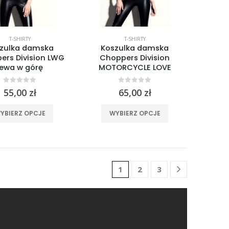
stronie
stronie
produktu
produktu
T-SHIRTY
T-SHIRTY
zulka damska
Koszulka damska
ers Division LWG
Choppers Division
lewa w górę
MOTORCYCLE LOVE
0
out of 5
0
out of 5
55,00
zł
65,00
zł
Ten
Ten
YBIERZ OPCJE
WYBIERZ OPCJE
produkt
produkt
ma
ma
wiele
wiele
wariantów.
wariantów.
1
2
3
Opcje
Opcje
można
można
wybrać
wybrać
na
na
stronie
stronie