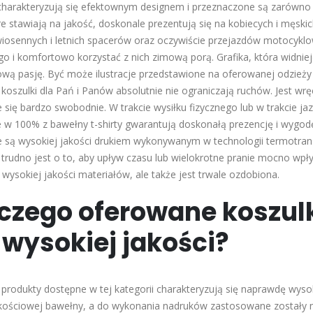
charakteryzują się efektownym designem i przeznaczone są zarówno d
re stawiają na jakość, doskonale prezentują się na kobiecych i męski
iosennych i letnich spacerów oraz oczywiście przejazdów motocykl
ego i komfortowo korzystać z nich zimową porą. Grafika, która widni
wą pasję. Być może ilustracje przedstawione na oferowanej odzieży 
koszulki dla Pań i Panów absolutnie nie ograniczają ruchów. Jest wrę
je się bardzo swobodnie. W trakcie wysiłku fizycznego lub w trakcie 
w 100% z bawełny t-shirty gwarantują doskonałą prezencję i wygodę
 są wysokiej jakości drukiem wykonywanym w technologii termotran
trudno jest o to, aby upływ czasu lub wielokrotne pranie mocno wpły
z wysokiej jakości materiałów, ale także jest trwale ozdobiona.
czego oferowane koszul
 wysokiej jakości?
 produkty dostępne w tej kategorii charakteryzują się naprawdę wyso
ościowej bawełny, a do wykonania nadruków zastosowane zostały na