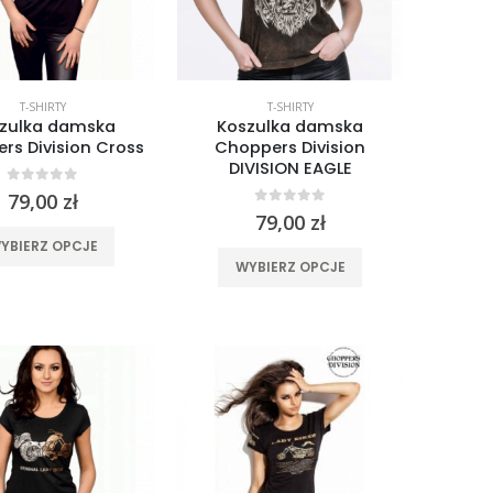
T-SHIRTY
T-SHIRTY
zulka damska
Koszulka damska
rs Division Cross
Choppers Division
DIVISION EAGLE
0
out of 5
79,00
zł
0
out of 5
79,00
zł
Ten
YBIERZ OPCJE
Ten
produkt
WYBIERZ OPCJE
produkt
ma
ma
wiele
wiele
wariantów.
wariantów.
Opcje
Opcje
można
można
wybrać
wybrać
na
na
stronie