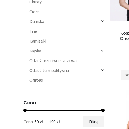
Chusty
Cross
Damska
Inne
Kos
Cho
Kamizelki
Męska
Odzież przeciwdeszczowa
Odzież termoaktywna
W
Offroad
Cena
Cena:
50 zł
—
190 zł
Filtruj
Cena
Cena