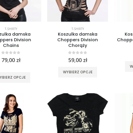
T-SHIRTY
T-SHIRTY
zulka damska
Koszulka damska
Kos
ppers Division
Choppers Division
Choppe
Chains
Chorąży
0
out of 5
0
out of 5
79,00
zł
59,00
zł
W
Ten
WYBIERZ OPCJE
Ten
produkt
YBIERZ OPCJE
produkt
ma
ma
wiele
wiele
wariantów.
wariantów.
Opcje
Opcje
można
można
wybrać
wybrać
na
na