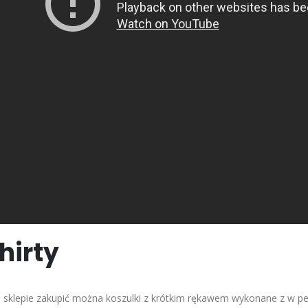
hirty
sklepie zakupić można koszulki z krótkim rękawem wykonane z w peł