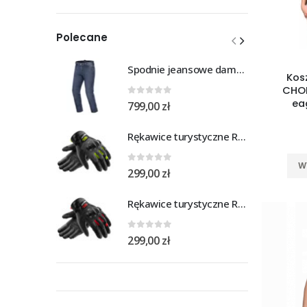
min
max
Polecane
Spodnie jeansowe damskie SHIMA RIDGE LADY blue
Kos
CHOP
0
out of 5
ea
799,00
zł
Rękawice turystyczne REBELHORN DEFENDER black yellow fluo
W
0
out of 5
299,00
zł
Rękawice turystyczne REBELHORN DEFENDER black red
0
out of 5
299,00
zł