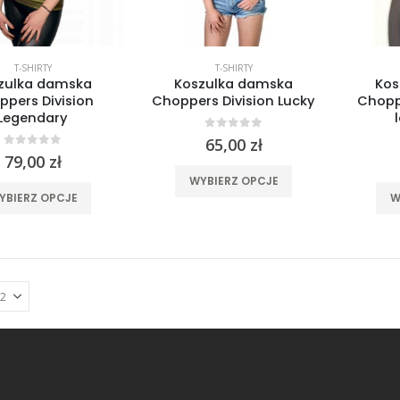
stronie
stronie
produktu
produktu
T-SHIRTY
T-SHIRTY
zulka damska
Koszulka damska
Kos
ppers Division
Choppers Division Lucky
Chopp
Legendary
0
out of 5
65,00
zł
0
out of 5
79,00
zł
Ten
WYBIERZ OPCJE
Ten
produkt
YBIERZ OPCJE
W
produkt
ma
ma
wiele
wiele
wariantów.
wariantów.
Opcje
Opcje
można
można
wybrać
wybrać
na
na
stronie
stronie
produktu