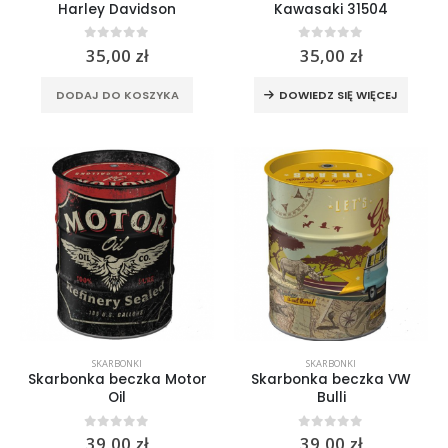
0
out of 5
Harley Davidson
Kawasaki 31504
299,00
zł
0
out of 5
0
out of 5
35,00
zł
35,00
zł
DODAJ DO KOSZYKA
DOWIEDZ SIĘ WIĘCEJ
SKARBONKI
SKARBONKI
Skarbonka beczka Motor
Skarbonka beczka VW
Oil
Bulli
0
out of 5
0
out of 5
39,00
zł
39,00
zł