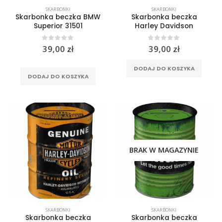
SKARBONKI
SKARBONKI
Skarbonka beczka BMW
Skarbonka beczka
Superior 31501
Harley Davidson
0
out of 5
0
out of 5
39,00
zł
39,00
zł
DODAJ DO KOSZYKA
DODAJ DO KOSZYKA
Spodnie jeansowe damskie SHIMA RIDGE LADY blue
0
out of 5
799,00
zł
BRAK W MAGAZYNIE
Rękawice turystyczne REBELHORN DEFENDER black yellow fluo
0
out of 5
299,00
zł
Rękawice turystyczne REBELHORN DEFENDER black red
SKARBONKI
SKARBONKI
Skarbonka beczka
Skarbonka beczka