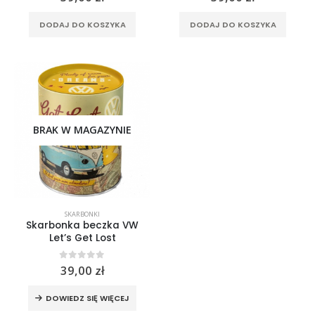
DODAJ DO KOSZYKA
DODAJ DO KOSZYKA
BRAK W MAGAZYNIE
SKARBONKI
Skarbonka beczka VW
Let’s Get Lost
0
out of 5
39,00
zł
DOWIEDZ SIĘ WIĘCEJ