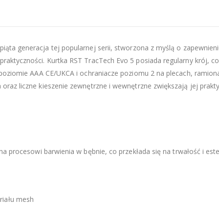
piąta generacja tej popularnej serii, stworzona z myślą o zapewnien
aktyczności. Kurtka RST TracTech Evo 5 posiada regularny krój, c
 poziomie AAA CE/UKCA i ochraniacze poziomu 2 na plecach, ramiona
raz liczne kieszenie zewnętrzne i wewnętrzne zwiększają jej prakty
na procesowi barwienia w bębnie, co przekłada się na trwałość i est
riału mesh