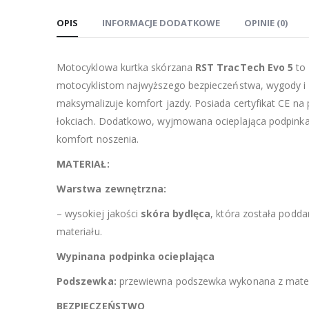
OPIS
INFORMACJE DODATKOWE
OPINIE (0)
Motocyklowa kurtka skórzana
RST TracTech Evo 5
to 
motocyklistom najwyższego bezpieczeństwa, wygody i pr
maksymalizuje komfort jazdy. Posiada certyfikat CE na
łokciach. Dodatkowo, wyjmowana ocieplająca podpinka o
komfort noszenia.
MATERIAŁ:
Warstwa zewnętrzna:
– wysokiej jakości
skóra bydlęca
, która została podda
materiału.
Wypinana podpinka ocieplająca
Podszewka:
przewiewna podszewka wykonana z mate
BEZPIECZEŃSTWO