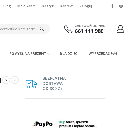
Blog
Moje konto
Koszyk
Kontakt
Zaloguj
ZADZWOŃ DO NAS
Wszystkie kategorie
661 111 986
POMYSŁ NA PREZENT
DLA DZIECI
WYPRZEDAŻ %%
a
BEZPŁATNA
DOSTAWA
OD 300 ZŁ