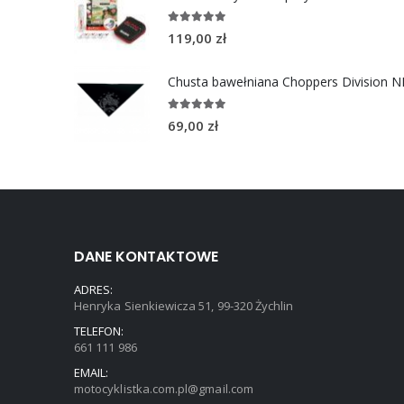
4.96
out of 5
119,00
zł
5.00
out of 5
69,00
zł
DANE KONTAKTOWE
ADRES:
Henryka Sienkiewicza 51, 99-320 Żychlin
TELEFON:
661 111 986
EMAIL:
motocyklistka.com.pl@gmail.com