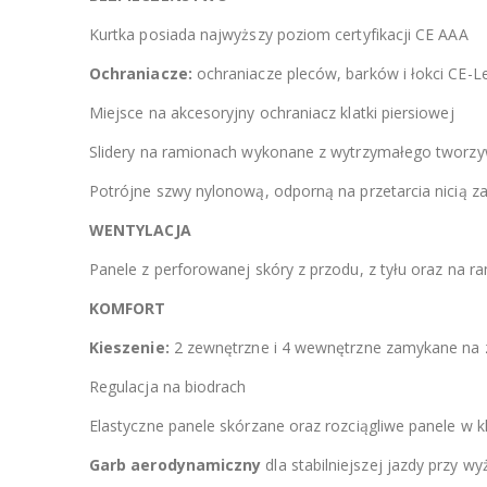
Kurtka posiada najwyższy poziom certyfikacji CE AAA
Ochraniacze:
ochraniacze pleców, barków i łokci CE-Le
Miejsce na akcesoryjny ochraniacz klatki piersiowej
Slidery na ramionach wykonane z wytrzymałego tworz
Potrójne szwy nylonową, odporną na przetarcia nicią
WENTYLACJA
Panele z perforowanej skóry z przodu, z tyłu oraz na 
KOMFORT
Kieszenie:
2 zewnętrzne i 4 wewnętrzne zamykane na
Regulacja na biodrach
Elastyczne panele skórzane oraz rozciągliwe panele w
Garb aerodynamiczny
dla stabilniejszej jazdy przy w