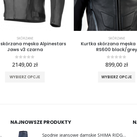
SKÓRZANE
SKÓRZANE
skórzana męska Alpinestars
Kurtka skórzana męska 
Jaws v3 czarna
RS600 black/grey
0
out of 5
0
out of 5
2149,00
zł
899,00
zł
Ten produkt ma wiele wariantów. Opcje można wybrać na stronie produktu
Ten produkt ma wi
WYBIERZ OPCJE
WYBIERZ OPCJE
NAJNOWSZE PRODUKTY
N
y do uszu moto MotoSafe Pro
Spodnie jeansowe damskie SHIMA RIDGE LADY blue