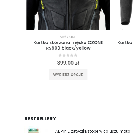
SKÓRZANE
 RST
Kurtka skórzana męska OZONE
Kurtka 
RS600 black/yellow
0
out of 5
899,00
zł
ele wariantów. Opcje można wybrać na stronie produktu
Ten produkt ma wiele wariantów. Opcje można wybrać na stronie produktu
WYBIERZ OPCJE
BESTSELLERY
ALPINE zatyczki/stoper