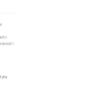
iu
o
ch i
czność i
etykę