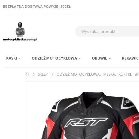
BEZPŁATNA DOSTAWA POWYŻEJ 300ZŁ
KASKI
ODZIEŻ MOTOCYKLOWA
OBUWIE
RĘKAWIC
SKLEP
ODZIEŻ MOTOCYKLOWA
,
MĘSKA
,
KURTKI
,
S