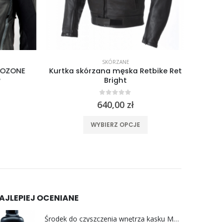
SKÓRZANE
OZONE
Kurtka skórzana męska Retbike Ret
Kurt
Bright
0
out of 5
640,00
zł
ele wariantów. Opcje można wybrać na stronie produktu
Ten produkt ma wiele wariantów. Opcje można wybrać na stronie produktu
WYBIERZ OPCJE
AJLEPIEJ OCENIANE
Środek do czyszczenia wnętrza kasku Motul M2 HELMET INTERIOR 250ml