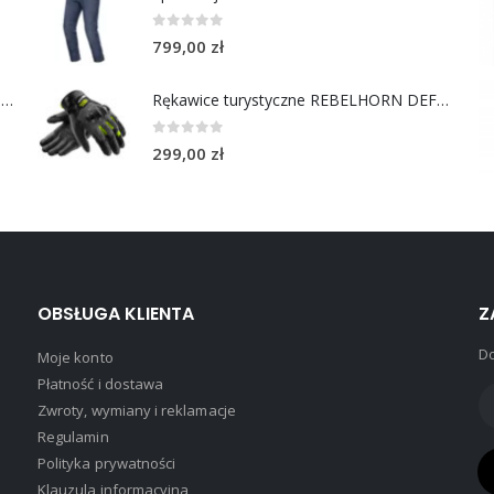
0
out of 5
799,00
zł
Chusta bawełniana Choppers Division NIE JEDZIESZ NIE ŻYJESZ
Rękawice turystyczne REBELHORN DEFENDER black yellow fluo
0
out of 5
299,00
zł
OBSŁUGA KLIENTA
Z
Do
Moje konto
Płatność i dostawa
Zwroty, wymiany i reklamacje
Regulamin
Polityka prywatności
Klauzula informacyjna