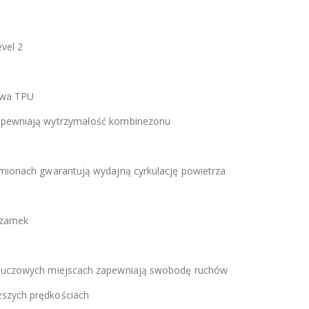
vel 2
ywa TPU
 zapewniają wytrzymałość kombinezonu
ramionach gwarantują wydajną cyrkulację powietrza
 zamek
 kluczowych miejscach zapewniają swobodę ruchów
yższych prędkościach