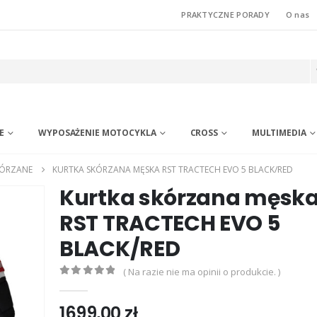
PRAKTYCZNE PORADY
O nas
E
WYPOSAŻENIE MOTOCYKLA
CROSS
MULTIMEDIA
KÓRZANE
KURTKA SKÓRZANA MĘSKA RST TRACTECH EVO 5 BLACK/RED
Kurtka skórzana męsk
RST TRACTECH EVO 5
BLACK/RED
( Na razie nie ma opinii o produkcie. )
0
out of 5
1699,00
zł