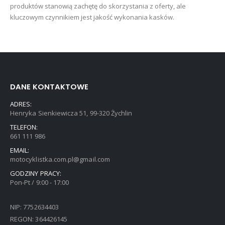
produktów stanowią zachętę do skorzystania z oferty, ale
kluczowym czynnikiem jest jakość wykonania kasków.
DANE KONTAKTOWE
ADRES:
Henryka Sienkiewicza 51, 99-320 Żychlin
TELEFON:
661 111 986
EMAIL:
motocyklistka.com.pl@gmail.com
GODZINY PRACY:
Pon-Pt / 9:00 - 17:00
NIP: 7752634403
REGON: 364426145