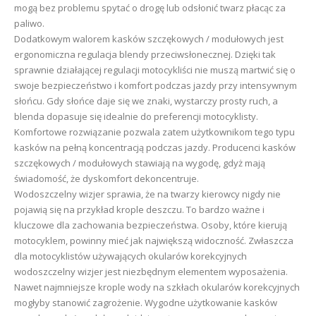
mogą bez problemu spytać o drogę lub odsłonić twarz płacąc za
paliwo.
Dodatkowym walorem kasków szczękowych / modułowych jest
ergonomiczna regulacja blendy przeciwsłonecznej. Dzięki tak
sprawnie działającej regulacji motocykliści nie muszą martwić się o
swoje bezpieczeństwo i komfort podczas jazdy przy intensywnym
słońcu. Gdy słońce daje się we znaki, wystarczy prosty ruch, a
blenda dopasuje się idealnie do preferencji motocyklisty.
Komfortowe rozwiązanie pozwala zatem użytkownikom tego typu
kasków na pełną koncentracją podczas jazdy. Producenci kasków
szczękowych / modułowych stawiają na wygodę, gdyż mają
świadomość, że dyskomfort dekoncentruje.
Wodoszczelny wizjer sprawia, że na twarzy kierowcy nigdy nie
pojawią się na przykład krople deszczu. To bardzo ważne i
kluczowe dla zachowania bezpieczeństwa. Osoby, które kierują
motocyklem, powinny mieć jak największą widoczność. Zwłaszcza
dla motocyklistów używających okularów korekcyjnych
wodoszczelny wizjer jest niezbędnym elementem wyposażenia.
Nawet najmniejsze krople wody na szkłach okularów korekcyjnych
mogłyby stanowić zagrożenie. Wygodne użytkowanie kasków