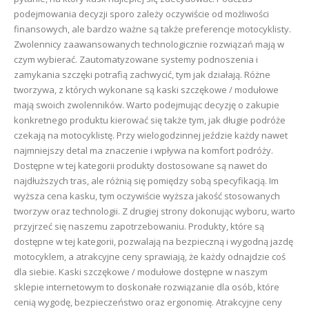
podejmowania decyzji sporo zależy oczywiście od możliwości
finansowych, ale bardzo ważne są także preferencje motocyklisty.
Zwolennicy zaawansowanych technologicznie rozwiązań mają w
czym wybierać. Zautomatyzowane systemy podnoszenia i
zamykania szczęki potrafią zachwycić, tym jak działają. Różne
tworzywa, z których wykonane są kaski szczękowe / modułowe
mają swoich zwolenników. Warto podejmując decyzję o zakupie
konkretnego produktu kierować się także tym, jak długie podróże
czekają na motocyklistę. Przy wielogodzinnej jeździe każdy nawet
najmniejszy detal ma znaczenie i wpływa na komfort podróży.
Dostępne w tej kategorii produkty dostosowane są nawet do
najdłuższych tras, ale różnią się pomiędzy sobą specyfikacją. Im
wyższa cena kasku, tym oczywiście wyższa jakość stosowanych
tworzyw oraz technologii. Z drugiej strony dokonując wyboru, warto
przyjrzeć się naszemu zapotrzebowaniu. Produkty, które są
dostępne w tej kategorii, pozwalają na bezpieczną i wygodną jazdę
motocyklem, a atrakcyjne ceny sprawiają, że każdy odnajdzie coś
dla siebie. Kaski szczękowe / modułowe dostępne w naszym
sklepie internetowym to doskonałe rozwiązanie dla osób, które
cenią wygodę, bezpieczeństwo oraz ergonomię. Atrakcyjne ceny