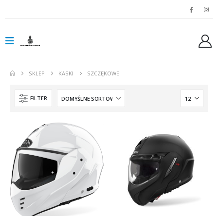
SKLEP
KASKI
SZCZĘKOWE
FILTER