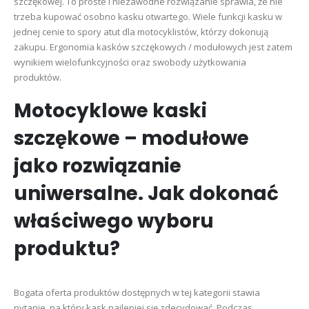
szczękowej. To proste i niezawodne rozwiązanie sprawia, że nie
trzeba kupować osobno kasku otwartego. Wiele funkcji kasku w
jednej cenie to spory atut dla motocyklistów, którzy dokonują
zakupu. Ergonomia kasków szczękowych / modułowych jest zatem
wynikiem wielofunkcyjności oraz swobody użytkowania
produktów.
Motocyklowe kaski
szczękowe – modułowe
jako rozwiązanie
uniwersalne. Jak dokonać
właściwego wyboru
produktu?
Bogata oferta produktów dostępnych w tej kategorii stawia
pytanie, na który kask najlepiej się zdecydować. Podczas