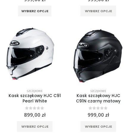
Ten
Ten
WYBIERZ OPCJE
WYBIERZ OPCJE
produkt
produkt
ma
ma
wiele
wiele
wariantów.
wariantó
Opcje
Opcje
można
można
wybrać
wybrać
na
na
stronie
stronie
produktu
produktu
SZCZĘKOWE
SZCZĘKOWE
Kask szczękowy HJC C91
Kask szczękowy HJC
Pearl White
C91N czarny matowy
0
out of 5
0
out of 5
899,00
zł
999,00
zł
Ten
Ten
WYBIERZ OPCJE
WYBIERZ OPCJE
produkt
produkt