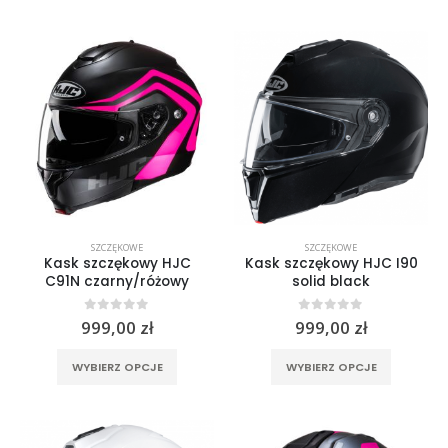
ma
ma
wiele
wiele
wariantów.
wariantó
Opcje
Opcje
można
można
wybrać
wybrać
na
na
stronie
stronie
produktu
produktu
SZCZĘKOWE
SZCZĘKOWE
Kask szczękowy HJC
Kask szczękowy HJC I90
C91N czarny/różowy
solid black
0
out of 5
0
out of 5
999,00
zł
999,00
zł
Ten
Ten
WYBIERZ OPCJE
WYBIERZ OPCJE
produkt
produkt
ma
ma
wiele
wiele
wariantów.
wariantó