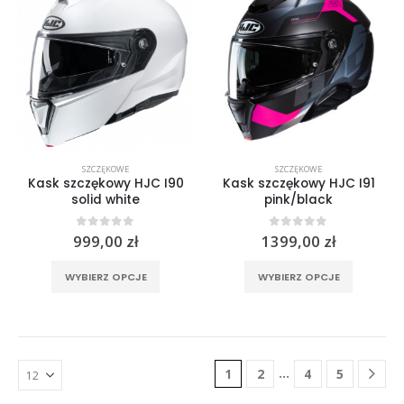
Opcje
Opcje
można
można
wybrać
wybrać
na
na
stronie
stronie
produktu
produktu
SZCZĘKOWE
SZCZĘKOWE
Kask szczękowy HJC I90
Kask szczękowy HJC I91
solid white
pink/black
0
out of 5
0
out of 5
999,00
zł
1399,00
zł
Ten
Ten
WYBIERZ OPCJE
WYBIERZ OPCJE
produkt
produkt
ma
ma
wiele
wiele
wariantów.
wariantó
Opcje
Opcje
…
1
2
4
5
można
można