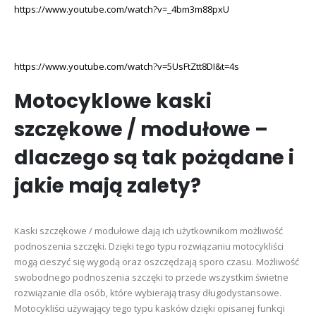
wybrać
wybrać
https://www.youtube.com/watch?v=_4bm3m88pxU
na
na
stronie
stronie
produktu
produktu
https://www.youtube.com/watch?v=5UsFtZtt8DI&t=4s
Motocyklowe kaski
szczękowe / modułowe –
dlaczego są tak pożądane i
jakie mają zalety?
Kaski szczękowe / modułowe dają ich użytkownikom możliwość
podnoszenia szczęki. Dzięki tego typu rozwiązaniu motocykliści
mogą cieszyć się wygodą oraz oszczędzają sporo czasu. Możliwość
swobodnego podnoszenia szczęki to przede wszystkim świetne
rozwiązanie dla osób, które wybierają trasy długodystansowe.
Motocykliści używający tego typu kasków dzięki opisanej funkcji