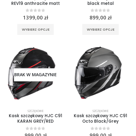
REV19 anthracite matt
black metal
0
out of 5
0
out of 5
1399,00
zł
899,00
zł
Ten
Ten
WYBIERZ OPCJE
WYBIERZ OPCJE
produkt
produkt
ma
ma
wiele
wiele
wariantów.
wariantó
Opcje
Opcje
można
można
wybrać
wybrać
BRAK W MAGAZYNIE
na
na
stronie
stronie
produktu
produktu
SZCZĘKOWE
SZCZĘKOWE
Kask szczękowy HJC C91
Kask szczękowy HJC C91
KARAN GREY/RED
Octo Black/Grey
0
out of 5
0
out of 5
999,00
zł
999,00
zł