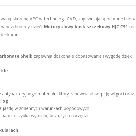
aną skorupę APC w technologii CAD, zapewniającą ochronę i dop
ę w bezchmurny dzień.
Motocyklowy kask szczękowy HJC C91
ma
nterkomu.
rbonate Shell)
zapewnia doskonałe dopasowanie i wygodę dzięki
ckle
antybakteryjnego materiału, który zapewnia absorpcję wilgoci oraz
-Fog
ia jazdę w zmiennych warunkach pogodowych
 bardzo szybką wymianę bez użycia narzędzi
kularach