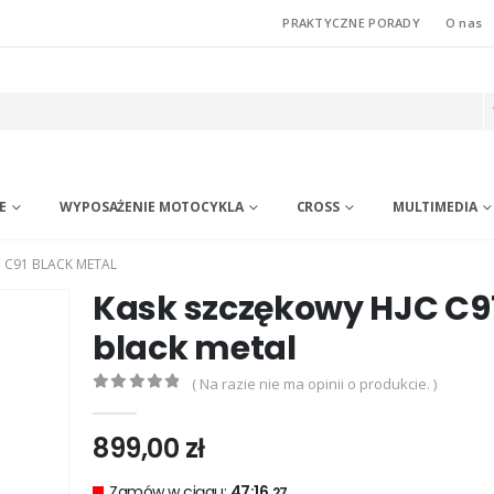
PRAKTYCZNE PORADY
O nas
E
WYPOSAŻENIE MOTOCYKLA
CROSS
MULTIMEDIA
 C91 BLACK METAL
Kask szczękowy HJC C9
black metal
( Na razie nie ma opinii o produkcie. )
0
out of 5
899,00
zł
Zamów w ciągu:
47:16.
27