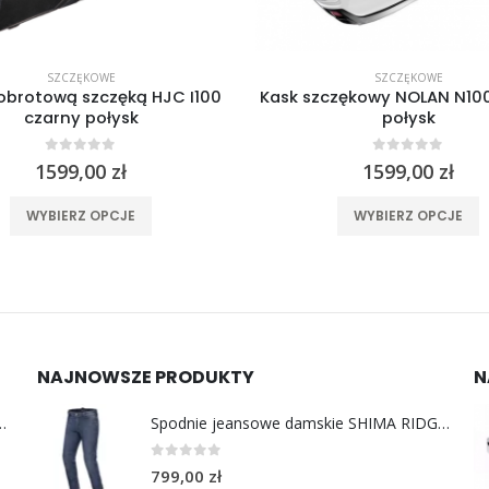
SZCZĘKOWE
SZCZĘKOWE
 obrotową szczęką HJC I100
Kask szczękowy NOLAN N100
czarny połysk
połysk
0
out of 5
0
out of 5
1599,00
zł
1599,00
zł
Ten produkt ma wiele wariantów. Opcje można wybrać na stronie produktu
Ten produkt 
WYBIERZ OPCJE
WYBIERZ OPCJE
NAJNOWSZE PRODUKTY
N
y do uszu moto MotoSafe Pro
Spodnie jeansowe damskie SHIMA RIDGE LADY blue
0
out of 5
799,00
zł