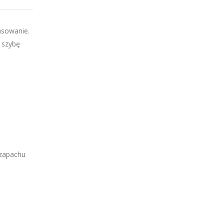
asowanie.
 szybę
 zapachu