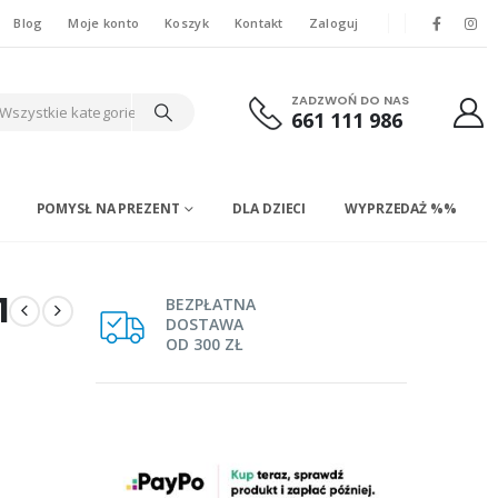
Blog
Moje konto
Koszyk
Kontakt
Zaloguj
ZADZWOŃ DO NAS
Wszystkie kategorie
661 111 986
POMYSŁ NA PREZENT
DLA DZIECI
WYPRZEDAŻ %%
1
BEZPŁATNA
DOSTAWA
OD 300 ZŁ