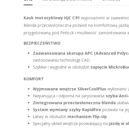
Kask motocyklowy HJC C91
wyposażono w zaawansow
Blenda przeciwsłoneczna pozwoli na komfortową jazd
przygotowaną pod Pinlock i możliwość zamontowania i
BEZPIECZEŃSTWO
Zaawansowana skorupa APC (Advanced Polyca
zastosowaniu technologii CAD
Szybkie i wygodne w obsłudze
zapięcie MickroBu
KOMFORT
Wyjmowane wnętrze SilverCoolPlus
wykonano z 
Nieparująca i odporna na zarysowania
szyba Anti
Zintegrowana przeciwsłoneczna blenda
ułatw
System wymiany szyby RapidFire
pozwala na jej
Łatwy w obsłudze
mechanizm Flip-Up
Specjalny układ wnętrza pozwalający na
jazdę w o