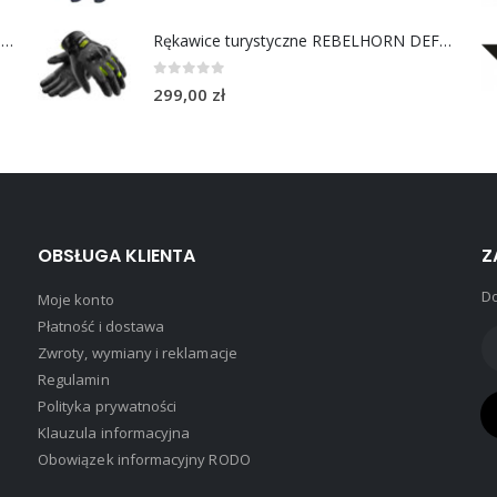
Chusta bawełniana Choppers Division NIE JEDZIESZ NIE ŻYJESZ
Rękawice turystyczne REBELHORN DEFENDER black yellow fluo
0
out of 5
299,00
zł
OBSŁUGA KLIENTA
Z
Do
Moje konto
Płatność i dostawa
Zwroty, wymiany i reklamacje
Regulamin
Polityka prywatności
Klauzula informacyjna
Obowiązek informacyjny RODO