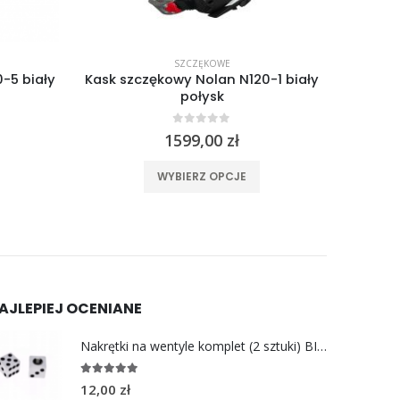
SZCZĘKOWE
-5 biały
Kask szczękowy Nolan N120-1 biały
Kask sz
połysk
0
out of 5
1599,00
zł
ma wiele wariantów. Opcje można wybrać na stronie produktu
Ten produkt ma wiele wariantów. Opcje można wybrać na stronie produktu
WYBIERZ OPCJE
AJLEPIEJ OCENIANE
Nakrętki na wentyle komplet (2 sztuki) BIAŁE KOSTKI
5.00
out of 5
12,00
zł