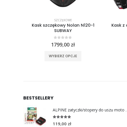
SZCZĘKOWE
1 czarny
Kask szczękowy Nolan N120-1
Kask z
SUBWAY
0
out of 5
1799,00
zł
ele wariantów. Opcje można wybrać na stronie produktu
Ten produkt ma wiele wariantów. Opcje można wybrać na stronie produktu
WYBIERZ OPCJE
BESTSELLERY
ALPINE zatyczki/stoper
4.96
out of 5
119,00
zł