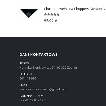
5.00
out of 5
69,00
zł
DANE KONTAKTOWE
ADRES:
Henryka Sienkiewicza 51, 99-320 Żychlin
TELEFON:
661 111 986
EMAIL:
motocyklistka.com.pl@gmail.com
GODZINY PRACY:
Pon-Pt / 9:00 - 17:00