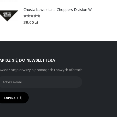
Chusta bawełniana Choppers Division WELCOME TO HEAVEN
5.00
out of 5
39,00
zł
APISZ SIĘ DO NEWSLETTERA
wiedz się pierwszy o promocjach i nowych ofertach: