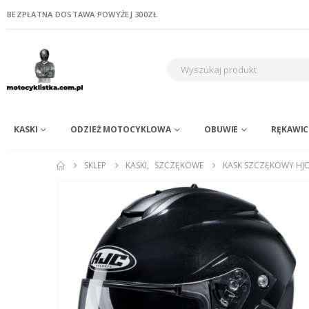
BEZPŁATNA DOSTAWA POWYŻEJ 300ZŁ
KASKI
ODZIEŻ MOTOCYKLOWA
OBUWIE
RĘKAWIC
SKLEP
KASKI
,
SZCZĘKOWE
KASK SZCZĘKOWY HJC