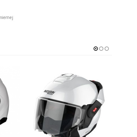
miernej