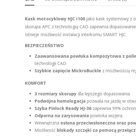
Kask motocyklowy HJC i100
jako kask systemowy z o
skorupa APC z technologią CAD zapewnia dopasowanie
Istnieje możliwość instalacji interkomu SMART HJC.
BEZPIECZEŃSTWO
Zaawansowana powłoka kompozytowa z poli
technologii CAD
Szybkie zapięcie MickroBuckle
z możliwością re
KOMFORT
3 rozmiary skorupy
dla lepszego dopasowania
Podwójna homologacja
pozwala na jazdę w otw
Szyba Pinlock Ready HJ-36
zapewnia 99% ochron
Odporna na zarysowania
powłoka wizjera
Wewnętrzna
osłona przeciwsłoneczna oraz po
Możliwość
blokady szczęki za pomocą przełącz