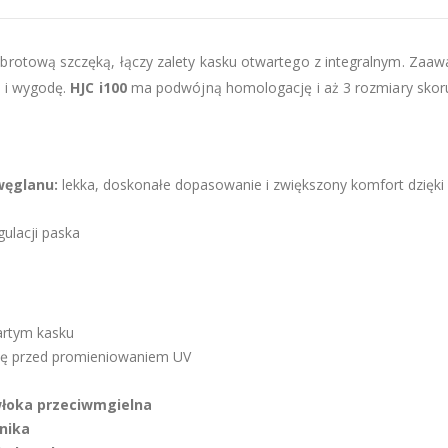
brotową szczęką, łączy zalety kasku otwartego z integralnym. Za
 i wygodę.
HJC i100
ma podwójną homologację i aż 3 rozmiary skor
węglanu:
lekka, doskonałe dopasowanie i zwiększony komfort dzięki
gulacji paska
artym kasku
ę przed promieniowaniem UV
włoka przeciwmgielna
nika