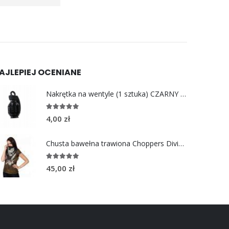
AJLEPIEJ OCENIANE
Nakrętka na wentyle (1 sztuka) CZARNY GRANAT
5.00
out of 5
4,00
zł
Chusta bawełna trawiona Choppers Division PHOENIX
5.00
out of 5
45,00
zł