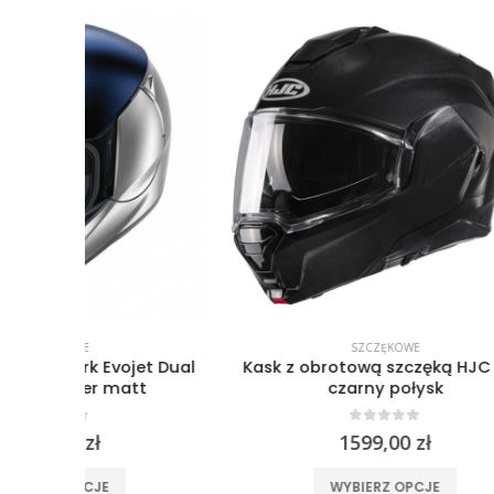
SZCZĘKOWE
et Dual
Kask z obrotową szczęką HJC I100
Kask sz
t
czarny połysk
0
out of 5
1599,00
zł
ele wariantów. Opcje można wybrać na stronie produktu
Ten produkt ma wiele wariantów. Opcje można wybrać na stronie produktu
WYBIERZ OPCJE