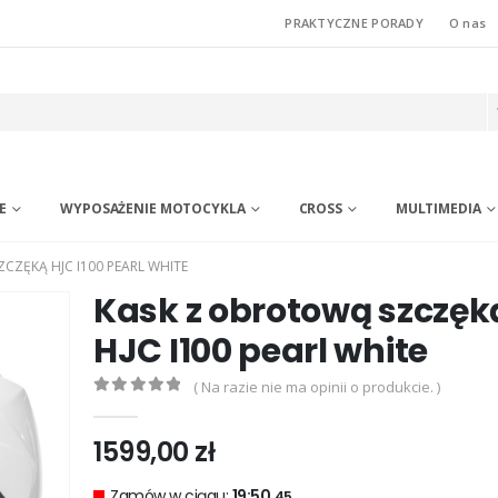
PRAKTYCZNE PORADY
O nas
E
WYPOSAŻENIE MOTOCYKLA
CROSS
MULTIMEDIA
CZĘKĄ HJC I100 PEARL WHITE
Kask z obrotową szczęk
HJC I100 pearl white
( Na razie nie ma opinii o produkcie. )
0
out of 5
1599,00
zł
Zamów w ciągu:
19:50.
44