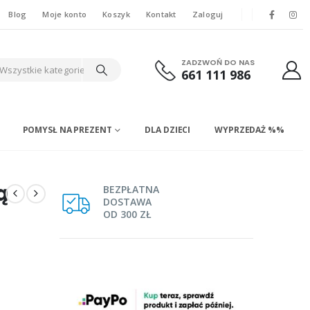
Blog
Moje konto
Koszyk
Kontakt
Zaloguj
ZADZWOŃ DO NAS
Wszystkie kategorie
661 111 986
POMYSŁ NA PREZENT
DLA DZIECI
WYPRZEDAŻ %%
ą
BEZPŁATNA
DOSTAWA
OD 300 ZŁ