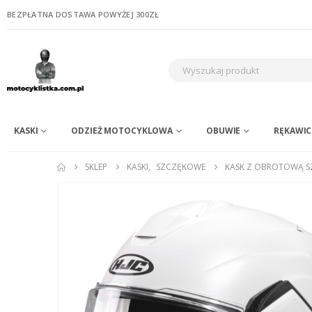
BEZPŁATNA DOSTAWA POWYŻEJ 300ZŁ
KASKI
ODZIEŻ MOTOCYKLOWA
OBUWIE
RĘKAWIC
SKLEP
KASKI
,
SZCZĘKOWE
KASK Z OBROTOWĄ SZ