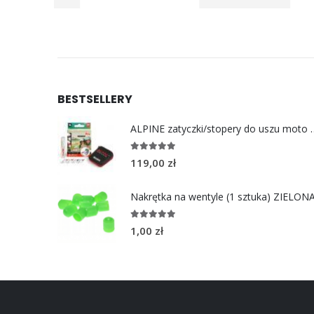
BESTSELLERY
ALPINE zatyczki/stoper
4.96
out of 5
119,00
zł
Nakrętka na wentyle (1 sztuka) ZIELON
5.00
out of 5
1,00
zł