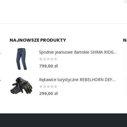
NAJNOWSZE PRODUKTY
N
y do uszu moto MotoSafe Pro
Spodnie jeansowe damskie SHIMA RIDGE LADY blue
0
out of 5
799,00
zł
A
Rękawice turystyczne REBELHORN DEFENDER black yellow fluo
0
out of 5
299,00
zł