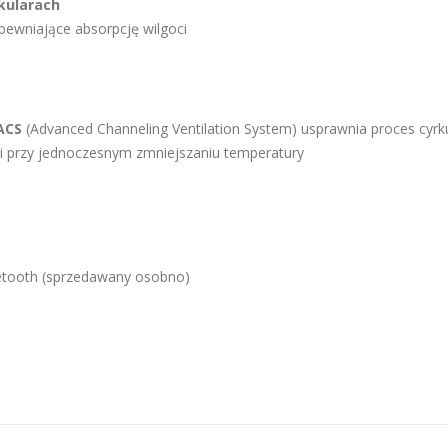
kularach
apewniające absorpcję wilgoci
 ACS
(Advanced Channeling Ventilation System) usprawnia proces cyrku
i przy jednoczesnym zmniejszaniu temperatury
etooth (sprzedawany osobno)