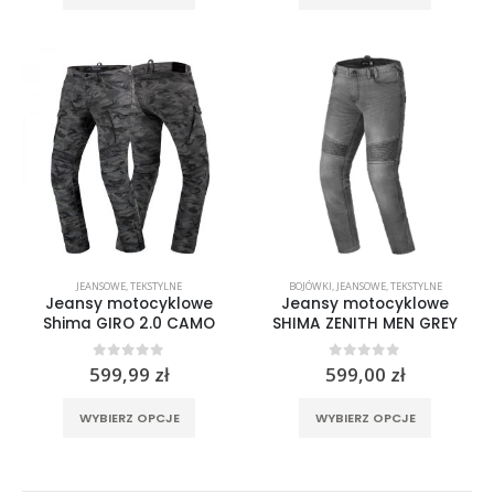
produkt
produkt
ma
ma
wiele
wiele
wariantów.
wariantó
Opcje
Opcje
można
można
wybrać
wybrać
na
na
stronie
stronie
produktu
produktu
JEANSOWE
,
TEKSTYLNE
BOJÓWKI
,
JEANSOWE
,
TEKSTYLNE
Jeansy motocyklowe
Jeansy motocyklowe
Shima GIRO 2.0 CAMO
SHIMA ZENITH MEN GREY
0
out of 5
0
out of 5
599,99
zł
599,00
zł
Ten
Ten
WYBIERZ OPCJE
WYBIERZ OPCJE
produkt
produkt
ma
ma
wiele
wiele