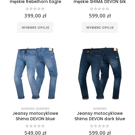
męskie Rebelhorn Eagle
męskie SHIMA DEVON blk
0
out of 5
0
out of 5
399,00
zł
599,00
zł
Ten
Ten
WYBIERZ OPCJE
WYBIERZ OPCJE
produkt
produkt
ma
ma
wiele
wiele
wariantów.
wariantó
Opcje
Opcje
można
można
wybrać
wybrać
na
na
stronie
stronie
produktu
produktu
JEANSOWE
,
JEANSOWE
JEANSOWE
Jeansy motocyklowe
Jeansy motocyklowe
Shima DEVON blue
Shima DEVON dark blue
0
out of 5
0
out of 5
549,00
zł
599,00
zł