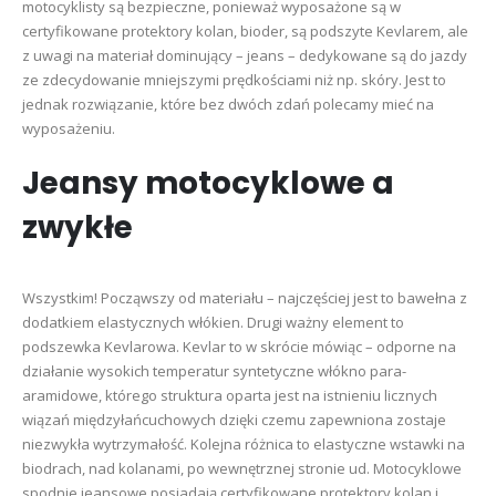
motocyklisty są bezpieczne, ponieważ wyposażone są w
certyfikowane protektory kolan, bioder, są podszyte Kevlarem, ale
z uwagi na materiał dominujący – jeans – dedykowane są do jazdy
ze zdecydowanie mniejszymi prędkościami niż np. skóry. Jest to
jednak rozwiązanie, które bez dwóch zdań polecamy mieć na
wyposażeniu.
Jeansy motocyklowe a
zwykłe
Wszystkim! Począwszy od materiału – najczęściej jest to bawełna z
dodatkiem elastycznych włókien. Drugi ważny element to
podszewka Kevlarowa. Kevlar to w skrócie mówiąc – odporne na
działanie wysokich temperatur syntetyczne włókno para-
aramidowe, którego struktura oparta jest na istnieniu licznych
wiązań międzyłańcuchowych dzięki czemu zapewniona zostaje
niezwykła wytrzymałość. Kolejna różnica to elastyczne wstawki na
biodrach, nad kolanami, po wewnętrznej stronie ud. Motocyklowe
spodnie jeansowe posiadają certyfikowane protektory kolan i