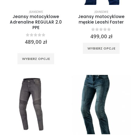
JEANSOWE
JEANSOWE
Jeansy motocyklowe
Jeansy motocyklowe
Adrenaline REGULAR 2.0
męskie Leoshi Faster
PPE
0
out of 5
499,00
zł
0
out of 5
489,00
zł
Ten
WYBIERZ OPCJE
produkt
Ten
WYBIERZ OPCJE
ma
produkt
wiele
ma
wariantó
wiele
Opcje
wariantów.
można
Opcje
wybrać
można
na
wybrać
stronie
na
produktu
stronie
produktu
Spodnie jeansowe damskie SHIMA RIDGE LADY blue