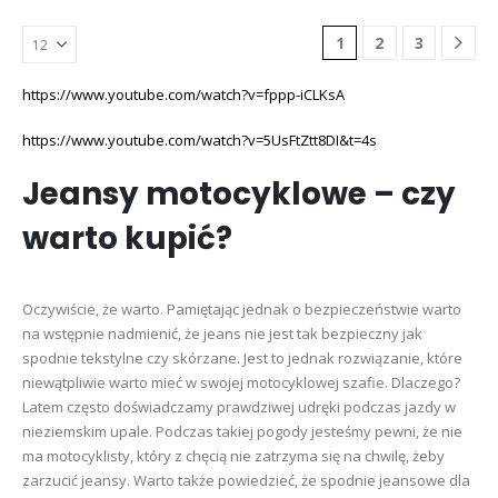
wariantów.
wariantó
Opcje
Opcje
1
2
3
można
można
wybrać
wybrać
https://www.youtube.com/watch?v=fppp-iCLKsA
na
na
stronie
stronie
https://www.youtube.com/watch?v=5UsFtZtt8DI&t=4s
produktu
produktu
Jeansy motocyklowe – czy
warto kupić?
Oczywiście, że warto. Pamiętając jednak o bezpieczeństwie warto
na wstępnie nadmienić, że jeans nie jest tak bezpieczny jak
spodnie tekstylne czy skórzane. Jest to jednak rozwiązanie, które
niewątpliwie warto mieć w swojej motocyklowej szafie. Dlaczego?
Latem często doświadczamy prawdziwej udręki podczas jazdy w
nieziemskim upale. Podczas takiej pogody jesteśmy pewni, że nie
ma motocyklisty, który z chęcią nie zatrzyma się na chwilę, żeby
zarzucić jeansy. Warto także powiedzieć, że spodnie jeansowe dla