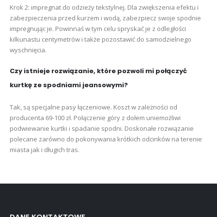
Krok 2: impregnat do odzieży tekstylnej. Dla zwiększenia efektu i
zabezpieczenia przed kurzem i wodą, zabezpiecz swoje spodnie
impregnując je. Powinnaś w tym celu spryskać je z odległości
kilkunastu centymetrów i także pozostawić do samodzielnego
wyschnięcia.
Czy istnieje rozwiązanie, które pozwoli mi połączyć
kurtkę ze spodniami jeansowymi?
Tak, są specjalne pasy łączeniowe. Koszt w zależności od
producenta 69-100 zł. Połączenie góry z dołem uniemożliwi
podwiewanie kurtki i spadanie spodni. Doskonałe rozwiązanie
polecane zarówno do pokonywania krótkich odcinków na terenie
miasta jak i długich tras.
DANE KONTAKTOWE