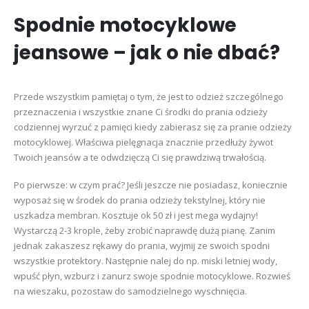
Spodnie motocyklowe
jeansowe – jak o nie dbać?
Przede wszystkim pamiętaj o tym, że jest to odzież szczególnego
przeznaczenia i wszystkie znane Ci środki do prania odzieży
codziennej wyrzuć z pamięci kiedy zabierasz się za pranie odzieży
motocyklowej. Właściwa pielęgnacja znacznie przedłuży żywot
Twoich jeansów a te odwdzięczą Ci się prawdziwą trwałością.
Po pierwsze: w czym prać? Jeśli jeszcze nie posiadasz, koniecznie
wyposaż się w środek do prania odzieży tekstylnej, który nie
uszkadza membran. Kosztuje ok 50 zł i jest mega wydajny!
Wystarczą 2-3 krople, żeby zrobić naprawdę dużą pianę. Zanim
jednak zakaszesz rękawy do prania, wyjmij ze swoich spodni
wszystkie protektory. Następnie nalej do np. miski letniej wody,
wpuść płyn, wzburz i zanurz swoje spodnie motocyklowe. Rozwieś
na wieszaku, pozostaw do samodzielnego wyschnięcia.