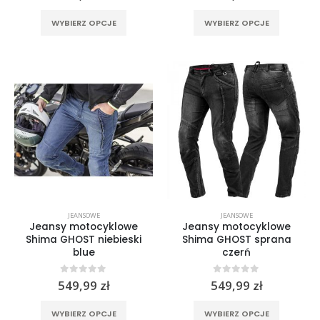
Ten
Ten
WYBIERZ OPCJE
WYBIERZ OPCJE
produkt
produkt
ma
ma
wiele
wiele
wariantów.
wariantó
Opcje
Opcje
można
można
wybrać
wybrać
na
na
stronie
stronie
produktu
produktu
JEANSOWE
JEANSOWE
Jeansy motocyklowe
Jeansy motocyklowe
Shima GHOST niebieski
Shima GHOST sprana
blue
czerń
0
out of 5
0
out of 5
549,99
zł
549,99
zł
Ten
Ten
WYBIERZ OPCJE
WYBIERZ OPCJE