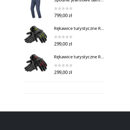
0
out of 5
799,00
zł
Rękawice turystyczne REBELHORN DEFENDER black yellow fluo
0
out of 5
299,00
zł
Rękawice turystyczne REBELHORN DEFENDER black red
0
out of 5
299,00
zł