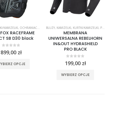
KI/KAMIZELKI
ROJE I BUZERY
,
OCHRANIACZE
,
ZBROJE I BUZERY
BLUZY
,
KAMIZELKI
,
KURTKI/KAMIZELKI
,
POKROWCE
,
POMYS
 FOX RACEFRAME
MEMBRANA
CT SB D30 black
UNIWERSALNA REBELHORN
IN&OUT HYDRASHIELD
PRO BLACK
0
out of 5
899,00
zł
0
out of 5
Ten
199,00
zł
YBIERZ OPCJE
produkt
Ten
WYBIERZ OPCJE
ma
produkt
wiele
ma
wariantów.
wiele
Opcje
wariantów.
można
Opcje
wybrać
można
na
wybrać
stronie
na