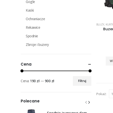
Gogle
Kaski
Ochraniacze
BLUZY
,
KURTK
Rekawice
Buze
Spodnie
Zbroje i buzery
W
Cena
Cena:
190 zł
—
900 zł
Filtruj
Cena
Cena
min
max
Pokaż:
Polecane
Spodnie jeansowe damskie SHIMA RIDGE LADY blue