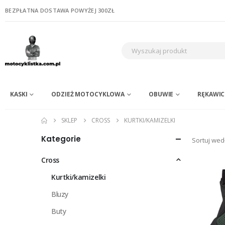
BEZPŁATNA DOSTAWA POWYŻEJ 300ZŁ
KASKI
ODZIEŻ MOTOCYKLOWA
OBUWIE
RĘKAWIC
SKLEP
CROSS
KURTKI/KAMIZELKI
Kategorie
Sortuj wed
Cross
Kurtki/kamizelki
Bluzy
Buty