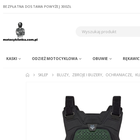
BEZPŁATNA DOSTAWA POWYŻEJ 300ZŁ
KASKI
ODZIEŻ MOTOCYKLOWA
OBUWIE
RĘKAWIC
SKLEP
BLUZY
,
ZBROJE I BUZERY
,
OCHRANIACZE
,
KU