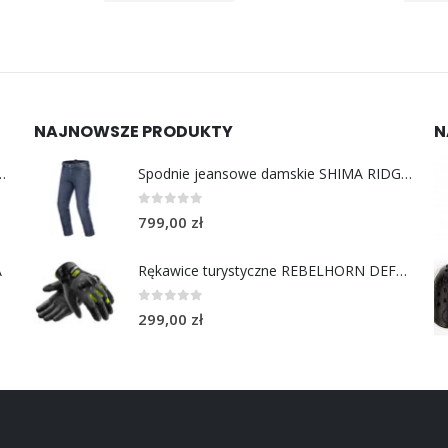
NAJNOWSZE PRODUKTY
N
y do uszu moto MotoSafe Pro
Spodnie jeansowe damskie SHIMA RIDGE LADY blue
0
out of 5
799,00
zł
A
Rękawice turystyczne REBELHORN DEFENDER black yellow fluo
0
out of 5
299,00
zł