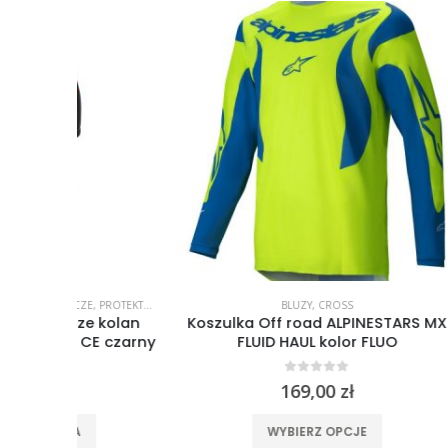
,
PROTEKTORY
BLUZY
,
CROSS
 kolan
Koszulka Off road ALPINESTARS MX
Koszul
 czarny
FLUID HAUL kolor FLUO
F
0
out of 5
169,00
zł
Ten produkt ma wiele wariantów. Opcje można wybrać na stronie produktu
WYBIERZ OPCJE