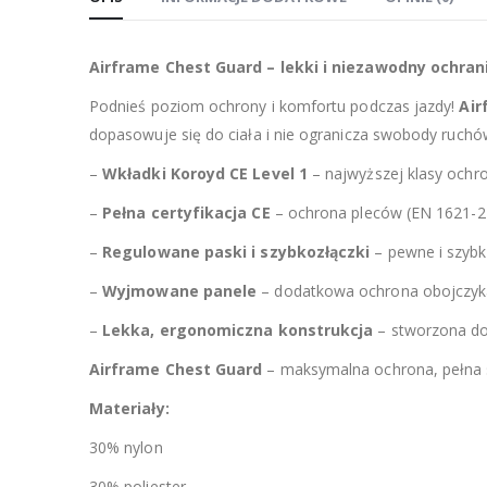
Airframe Chest Guard – lekki i niezawodny ochrani
Podnieś poziom ochrony i komfortu podczas jazdy!
Air
dopasowuje się do ciała i nie ogranicza swobody ruchó
–
Wkładki Koroyd CE Level 1
– najwyższej klasy ochro
–
Pełna certyfikacja CE
– ochrona pleców (EN 1621-2 Le
–
Regulowane paski i szybkozłączki
– pewne i szyb
–
Wyjmowane panele
– dodatkowa ochrona obojczyka i
–
Lekka, ergonomiczna konstrukcja
– stworzona do
Airframe Chest Guard
– maksymalna ochrona, pełna s
Materiały:
30% nylon
30% poliester