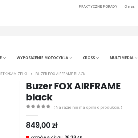
PRAKTYCZNE PORADY
O nas
E
WYPOSAŻENIE MOTOCYKLA
CROSS
MULTIMEDIA
RTKI/KAMIZELKI
BUZER FOX AIRFRAME BLACK
Buzer FOX AIRFRAME
black
( Na razie nie ma opinii o produkcie. )
0
out of 5
849,00
zł
Zamów w ciągu:
26:38.
47