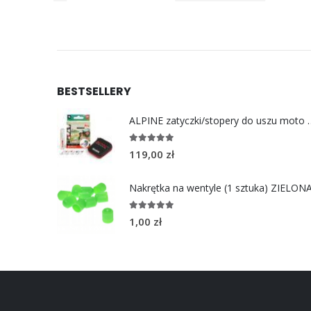
BESTSELLERY
ALPINE zatyczki/stoper
4.96
out of 5
119,00
zł
Nakrętka na wentyle (1 sztuka) ZIELON
5.00
out of 5
1,00
zł