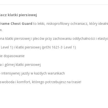
acz klatki piersiowej
frame Chest Guard
to lekki, niskoprofilowy ochraniacz, który idealn
w.
na klatki piersiowej i pleców przy zachowaniu oddychalności i elasty
vel 1) i klatki piersiowej (prEN 1621-3 Level 1)
kie dopasowanie
 górnej klatki piersiowej
 intensywnej jazdy w każdych warunkach
woboda i komfort, którego potrzebujesz na trasie!