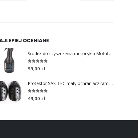
AJLEPIEJ OCENIANE
Środek do czyszczenia motocykla Motul E2 MOTO WASH 1L
5.00
out of 5
39,00
zł
Protektor SAS-TEC mały ochraniacz ramion 2 szt.
5.00
out of 5
49,00
zł