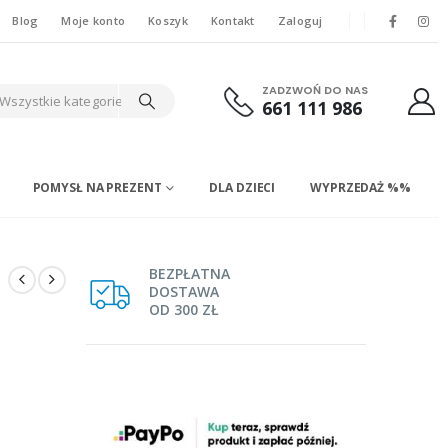
Blog
Moje konto
Koszyk
Kontakt
Zaloguj
ZADZWOŃ DO NAS
Wszystkie kategorie
661 111 986
POMYSŁ NA PREZENT
DLA DZIECI
WYPRZEDAŻ %%
BEZPŁATNA
DOSTAWA
OD 300 ZŁ