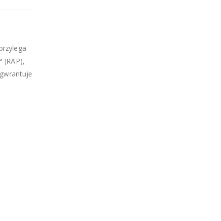
przylega
™ (RAP),
 gwrantuje