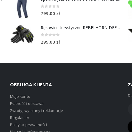
0
out of 5
799,00
zł
A
Rękawice turystyczne REBELHORN DEFENDER black yellow fluo
0
out of 5
299,00
zł
OBSŁUGA KLIENTA
Z
Do
Moje konto
Płatność i dostawa
Zwroty, wymiany i reklamacje
Regulamin
Polityka prywatności
Klauzula informacyjna