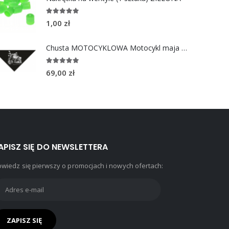
5.00
out of 5
1,00
zł
Chusta MOTOCYKLOWA Motocykl maja CHOPPERS DIVISION
5.00
out of 5
69,00
zł
APISZ SIĘ DO NEWSLETTERA
wiedz się pierwszy o promocjach i nowych ofertach: