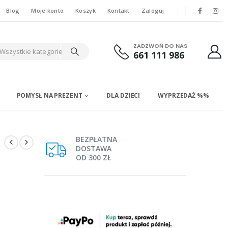
Blog
Moje konto
Koszyk
Kontakt
Zaloguj
ZADZWOŃ DO NAS
Wszystkie kategorie
661 111 986
POMYSŁ NA PREZENT
DLA DZIECI
WYPRZEDAŻ %%
BEZPŁATNA
DOSTAWA
OD 300 ZŁ