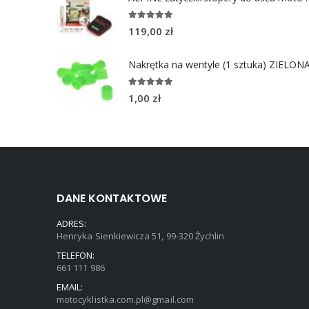
4.96
out of 5
119,00
zł
Nakrętka na wentyle (1 sztuka) ZIELON
5.00
out of 5
1,00
zł
DANE KONTAKTOWE
ADRES:
Henryka Sienkiewicza 51, 99-320 Żychlin
TELEFON:
661 111 986
EMAIL:
motocyklistka.com.pl@gmail.com