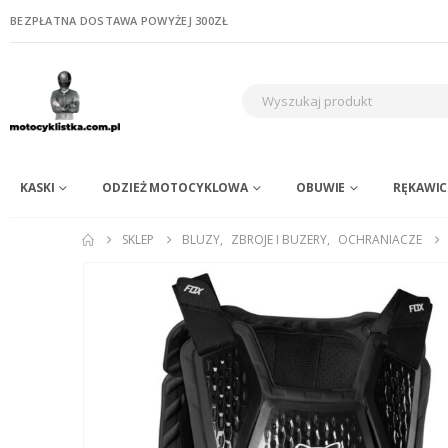
BEZPŁATNA DOSTAWA POWYŻEJ 300ZŁ
KASKI
ODZIEŻ MOTOCYKLOWA
OBUWIE
RĘKAWIC
SKLEP
BLUZY
,
ZBROJE I BUZERY
,
OCHRANIACZE