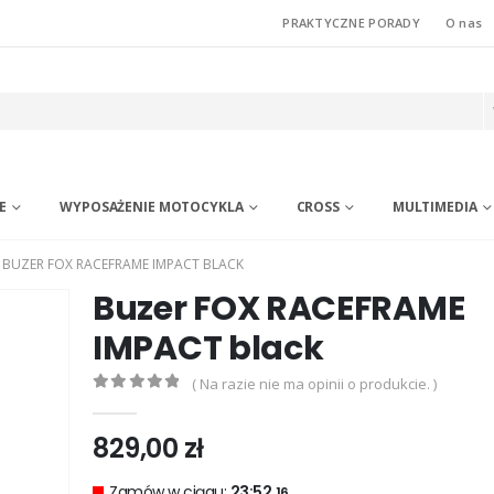
PRAKTYCZNE PORADY
O nas
E
WYPOSAŻENIE MOTOCYKLA
CROSS
MULTIMEDIA
BUZER FOX RACEFRAME IMPACT BLACK
Buzer FOX RACEFRAME
IMPACT black
( Na razie nie ma opinii o produkcie. )
0
out of 5
829,00
zł
Zamów w ciągu:
23:52.
15