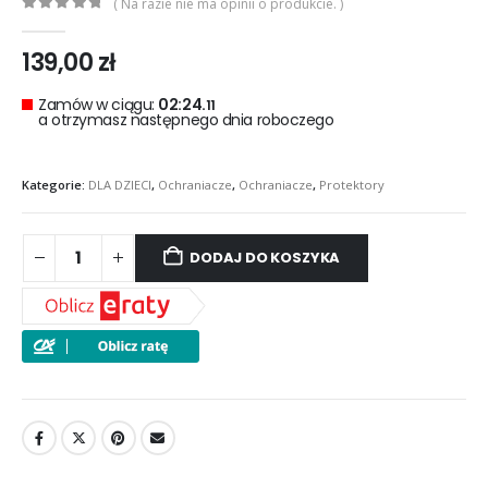
( Na razie nie ma opinii o produkcie. )
0
out of 5
139,00
zł
Zamów w ciągu:
02:24.
11
a otrzymasz następnego dnia roboczego
Kategorie:
DLA DZIECI
,
Ochraniacze
,
Ochraniacze
,
Protektory
DODAJ DO KOSZYKA