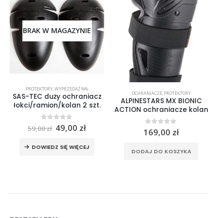
BRAK W MAGAZYNIE
PROTEKTORY
,
WYPRZEDAŻ %%
OCHRANIACZE
,
PROTEKTORY
SAS-TEC duży ochraniacz
ALPINESTARS MX BIONIC
łokci/ramion/kolan 2 szt.
ACTION ochraniacze kolan
ualna
Pierwotna
Aktualna
0
out of 5
49,00
zł
59,00
zł
0
out of 5
169,00
zł
a
cena
cena
osi:
wynosiła:
wynosi:
DOWIEDZ SIĘ WIĘCEJ
0 zł.
59,00 zł.
49,00 zł.
DODAJ DO KOSZYKA