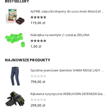
BESTSELLERY
ALPINE zatyczki/stopery do uszu moto MotoSafe Pro
4.96
out of 5
119,00
zł
Nakrętka na wentyle (1 sztuka) ZIELONA
5.00
out of 5
1,00
zł
NAJNOWSZE PRODUKTY
Spodnie jeansowe damskie SHIMA RIDGE LADY blue
0
out of 5
799,00
zł
Rękawice turystyczne REBELHORN DEFENDER black yellow fluo
0
out of 5
299,00
zł