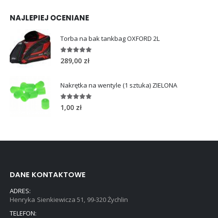
NAJLEPIEJ OCENIANE
Torba na bak tankbag OXFORD 2L
5.00
out of 5
289,00
zł
Nakrętka na wentyle (1 sztuka) ZIELONA
5.00
out of 5
1,00
zł
DANE KONTAKTOWE
ADRES:
Henryka Sienkiewicza 51, 99-320 Żychlin
TELEFON: