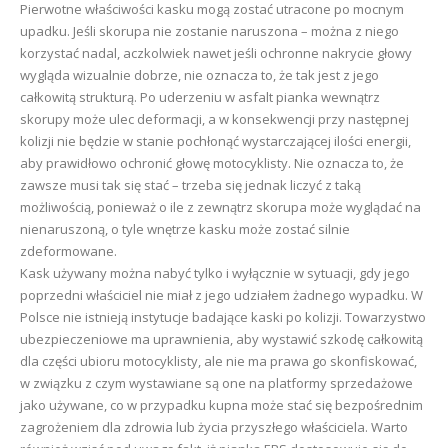
Pierwotne właściwości kasku mogą zostać utracone po mocnym
upadku. Jeśli skorupa nie zostanie naruszona – można z niego
korzystać nadal, aczkolwiek nawet jeśli ochronne nakrycie głowy
wygląda wizualnie dobrze, nie oznacza to, że tak jest z jego
całkowitą strukturą. Po uderzeniu w asfalt pianka wewnątrz
skorupy może ulec deformacji, a w konsekwencji przy następnej
kolizji nie będzie w stanie pochłonąć wystarczającej ilości energii,
aby prawidłowo ochronić głowę motocyklisty. Nie oznacza to, że
zawsze musi tak się stać – trzeba się jednak liczyć z taką
możliwością, ponieważ o ile z zewnątrz skorupa może wyglądać na
nienaruszoną, o tyle wnętrze kasku może zostać silnie
zdeformowane.
Kask używany można nabyć tylko i wyłącznie w sytuacji, gdy jego
poprzedni właściciel nie miał z jego udziałem żadnego wypadku. W
Polsce nie istnieją instytucje badające kaski po kolizji. Towarzystwo
ubezpieczeniowe ma uprawnienia, aby wystawić szkodę całkowitą
dla części ubioru motocyklisty, ale nie ma prawa go skonfiskować,
w związku z czym wystawiane są one na platformy sprzedażowe
jako używane, co w przypadku kupna może stać się bezpośrednim
zagrożeniem dla zdrowia lub życia przyszłego właściciela. Warto