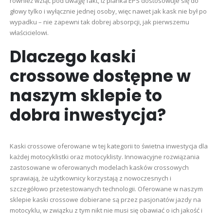
również wziąć pod uwagę fakt, iż pianka EPS dostosowuje się do
głowy tylko i wyłącznie jednej osoby, więc nawet jak kask nie był po
wypadku – nie zapewni tak dobrej absorpcji, jak pierwszemu
właścicielowi.
Dlaczego kaski
crossowe dostępne w
naszym sklepie to
dobra inwestycja?
Kaski crossowe oferowane w tej kategorii to świetna inwestycja dla
każdej motocyklistki oraz motocyklisty. Innowacyjne rozwiązania
zastosowane w oferowanych modelach kasków crossowych
sprawiają, że użytkownicy korzystają z nowoczesnych i
szczegółowo przetestowanych technologii. Oferowane w naszym
sklepie kaski crossowe dobierane są przez pasjonatów jazdy na
motocyklu, w związku z tym nikt nie musi się obawiać o ich jakość i