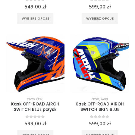
0
out of 5
0
out of 5
549,00
zł
599,00
zł
Ten
Ten
WYBIERZ OPCJE
WYBIERZ OPCJE
produkt
produkt
ma
ma
wiele
wiele
wariantów.
wariantó
Opcje
Opcje
można
można
wybrać
wybrać
na
na
stronie
stronie
produktu
produktu
CROSS
,
KASKI
CROSS
,
KASKI
Kask OFF-ROAD AIROH
Kask OFF-ROAD AIROH
SWITCH BLUE połysk
SWITCH SIGN BLUE
0
out of 5
0
out of 5
599,00
zł
599,00
zł
Ten
Ten