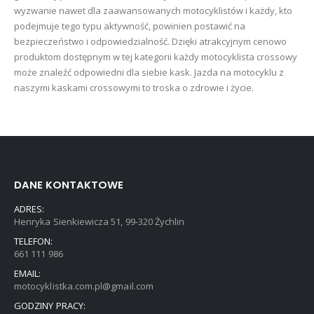
wyzwanie nawet dla zaawansowanych motocyklistów i każdy, kto
podejmuje tego typu aktywność, powinien postawić na
bezpieczeństwo i odpowiedzialność. Dzięki atrakcyjnym cenowo
produktom dostępnym w tej kategorii każdy motocyklista crossowy
może znaleźć odpowiedni dla siebie kask. Jazda na motocyklu z
naszymi kaskami crossowymi to troska o zdrowie i życie.
DANE KONTAKTOWE
ADRES:
Henryka Sienkiewicza 51, 99-320 Żychlin
TELEFON:
661 111 986
EMAIL:
motocyklistka.com.pl@gmail.com
GODZINY PRACY: