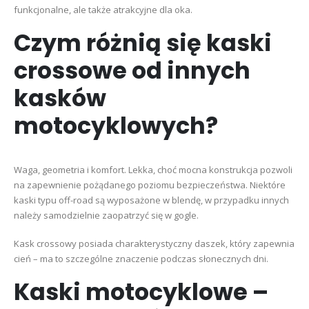
funkcjonalne, ale także atrakcyjne dla oka.
Czym różnią się kaski
crossowe od innych
kasków
motocyklowych?
Waga, geometria i komfort. Lekka, choć mocna konstrukcja pozwoli
na zapewnienie pożądanego poziomu bezpieczeństwa. Niektóre
kaski typu off-road są wyposażone w blendę, w przypadku innych
należy samodzielnie zaopatrzyć się w gogle.
Kask crossowy posiada charakterystyczny daszek, który zapewnia
cień – ma to szczególne znaczenie podczas słonecznych dni.
Kaski motocyklowe –