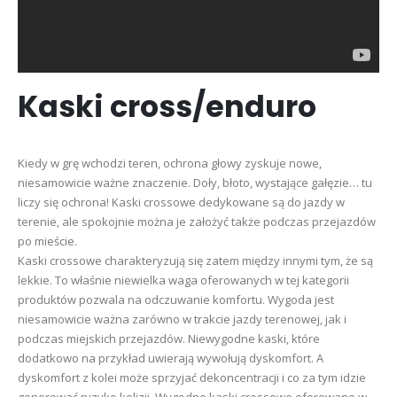
Kaski cross/enduro
Kiedy w grę wchodzi teren, ochrona głowy zyskuje nowe,
niesamowicie ważne znaczenie. Doły, błoto, wystające gałęzie… tu
liczy się ochrona! Kaski crossowe dedykowane są do jazdy w
terenie, ale spokojnie można je założyć także podczas przejazdów
po mieście.
Kaski crossowe charakteryzują się zatem między innymi tym, że są
lekkie. To właśnie niewielka waga oferowanych w tej kategorii
produktów pozwala na odczuwanie komfortu. Wygoda jest
niesamowicie ważna zarówno w trakcie jazdy terenowej, jak i
podczas miejskich przejazdów. Niewygodne kaski, które
dodatkowo na przykład uwierają wywołują dyskomfort. A
dyskomfort z kolei może sprzyjać dekoncentracji i co za tym idzie
generować ryzyko kolizji. Wygodne kaski crossowe oferowane w