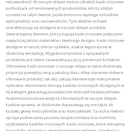
niezawodność. W naszym sklepie można odnaleźć kaski crossowe
pochodzące od renomowanych producentów, którzy zdobyli
uznanie na całym świecie. Jazda motocross wymaga od kasków
wytrzymałości oraz niezawodności. Tymi właśnie cechami
charakteryzują się dostępne w naszym sklepie produkty.
Gwarantujemy klientom, którzy kupują kaski crossowe połączenie
najwyższej jakości materiałów i świetnego designu. Kaski crossowe
dostępne w naszej ofercie są lekkie, a także wyposażone w
skuteczną wentylację. Wygoda korzystania z opisywanych
produktów jest zatem zauważalna już przy pierwszym kontakcie.
Oferowane kaski crossowe z naszego sklepu to także doskonała
proporcja pomiędzy ceną a jakością. Nasz sklep starannie dobiera
oferowane produkty, tak aby zakupy klientów były maksymalnie
opłacalne. Atestowane skorupy kasków crossowych dostępnych w
tej kategorii gwarantują posiadaczom motocykli bezpieczeństwo.
Anatomiczna budowa wnętrza oferowanych w naszym sklepie
kasków sprawia, że doskonale dopasowują się one także do
kształtu głowy motocyklistów oraz motocyklistek. Ta cecha również
sprzyja podniesieniu poziomu bezpieczeństwa oraz komfortu
użytkowania kasków crossowych. Kaski crossowe, które oferujemy
to produkty, które łączą gwarancję bezpieczeństwa z trwałością i