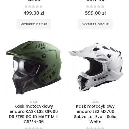
0
out of 5
0
out of 5
499,00
zł
599,00
zł
Ten
Ten
WYBIERZ OPCJE
WYBIERZ OPCJE
produkt
produkt
ma
ma
wiele
wiele
wariantów.
wariantó
Opcje
Opcje
można
można
wybrać
wybrać
na
na
stronie
stronie
produktu
produktu
CROSS
CROSS
Kask motocyklowy
Kask motocyklowy
enduro KASK LS2 OF606
enduro LS2 MX700
DRIFTER SOLID MATT MILI
Subverter Evo II Solid
GREEN-06
White