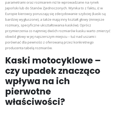
parametrami oraz rozmiarem niż te wprowadzane na rynek
Japoński lub do Stanów Zjednoczonych. Wynika to z faktu, iż w
Europie kierowcy poruszają się zdecydowanie szybciej (kaski są
bardziej wygłuszone), a także mają inny kształt głowy (mniejsze
rozmiary, specyficzne ukształtowania kasków). Oprócz
przymierzenia co najmniej dwóch rozmiarów kasku warto zmierzyć
obwód głowy w jej najszerszym miejscu – tuż nad uszami i
porównać dla pewności z oferowaną przez konkretnego
producenta tabelą rozmiarów.
Kaski motocyklowe –
czy upadek znacząco
wpływa na ich
pierwotne
właściwości?