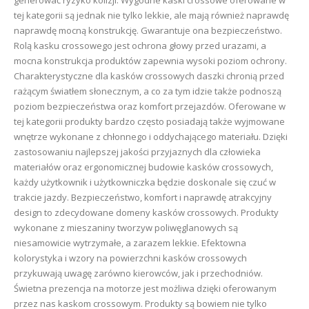
tej kategorii są jednak nie tylko lekkie, ale mają również naprawdę
naprawdę mocną konstrukcję. Gwarantuje ona bezpieczeństwo.
Rolą kasku crossowego jest ochrona głowy przed urazami, a
mocna konstrukcja produktów zapewnia wysoki poziom ochrony.
Charakterystyczne dla kasków crossowych daszki chronią przed
rażącym światłem słonecznym, a co za tym idzie także podnoszą
poziom bezpieczeństwa oraz komfort przejazdów. Oferowane w
tej kategorii produkty bardzo często posiadają także wyjmowane
wnętrze wykonane z chłonnego i oddychającego materiału. Dzięki
zastosowaniu najlepszej jakości przyjaznych dla człowieka
materiałów oraz ergonomicznej budowie kasków crossowych,
każdy użytkownik i użytkowniczka będzie doskonale się czuć w
trakcie jazdy. Bezpieczeństwo, komfort i naprawdę atrakcyjny
design to zdecydowane domeny kasków crossowych. Produkty
wykonane z mieszaniny tworzyw poliwęglanowych są
niesamowicie wytrzymałe, a zarazem lekkie. Efektowna
kolorystyka i wzory na powierzchni kasków crossowych
przykuwają uwagę zarówno kierowców, jak i przechodniów.
Świetna prezencja na motorze jest możliwa dzięki oferowanym
przez nas kaskom crossowym. Produkty są bowiem nie tylko