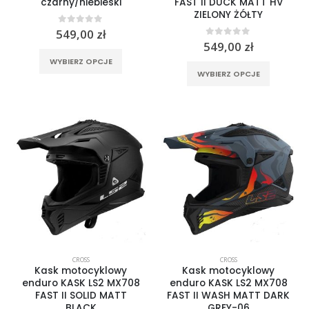
czarny/niebieski
FAST II DUCK MATT HV
ZIELONY ŻÓŁTY
0
out of 5
549,00
zł
0
out of 5
549,00
zł
Ten
WYBIERZ OPCJE
Ten
produkt
WYBIERZ OPCJE
produkt
ma
ma
wiele
wiele
wariantów.
wariantó
Opcje
Opcje
można
można
wybrać
wybrać
na
na
stronie
stronie
produktu
produktu
CROSS
CROSS
Kask motocyklowy
Kask motocyklowy
enduro KASK LS2 MX708
enduro KASK LS2 MX708
FAST II SOLID MATT
FAST II WASH MATT DARK
BLACK
GREY-06