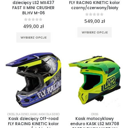
dziecięcy LS2 MX437
FLY RACING KINETIC kolor
FAST II MINI CRUSHER
czarny/czerwony/biały
BL.HV M-06
0
out of 5
549,00
zł
0
out of 5
499,00
zł
Ten
WYBIERZ OPCJE
Ten
produkt
WYBIERZ OPCJE
produkt
ma
ma
wiele
wiele
wariantó
wariantów.
Opcje
Opcje
można
można
wybrać
wybrać
na
na
stronie
stronie
produktu
produktu
CROSS
,
DLA DZIECI
,
KASKI
,
KASKI DLA DZIECI
CROSS
Kask dziecięcy Off-road
Kask motocyklowy
FLY RACING KINETIC kolor
enduro KASK LS2 MX708