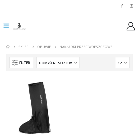
SKLEP
OBUWIE
NAKŁADKI PRZECIWDESZCZOWE
FILTER