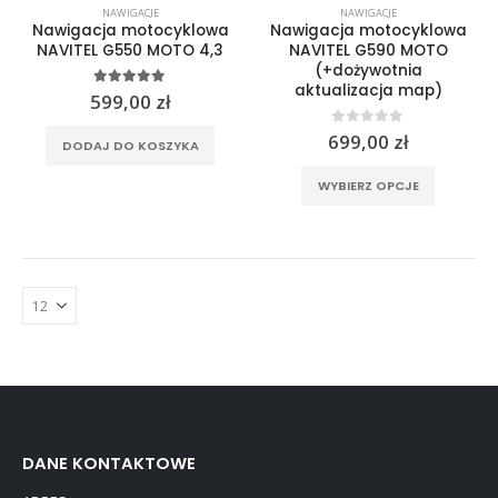
NAWIGACJE
NAWIGACJE
Nawigacja motocyklowa
Nawigacja motocyklowa
NAVITEL G550 MOTO 4,3
NAVITEL G590 MOTO
(+dożywotnia
aktualizacja map)
5.00
out of 5
599,00
zł
0
out of 5
699,00
zł
DODAJ DO KOSZYKA
Ten
WYBIERZ OPCJE
produkt
ma
wiele
wariantó
Opcje
można
wybrać
na
stronie
produktu
DANE KONTAKTOWE