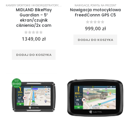
0
out of 5
799,00
zł
KAMERY SPORTOWE I WIDEOREJESTRATORY
,
NAWIGACJE
NAWIGACJE
,
POMYSŁ NA PREZENT
MIDLAND BikePlay
Nawigacja motocyklowa
Guardian – 5″
FreedConnn GPS C5
Rękawice turystyczne REBELHORN DEFENDER black yellow fluo
ekran/czujnik
ciśnienia/2x cam
0
out of 5
999,00
zł
0
out of 5
299,00
zł
0
out of 5
1349,00
zł
DODAJ DO KOSZYKA
Rękawice turystyczne REBELHORN DEFENDER black red
DODAJ DO KOSZYKA
0
out of 5
299,00
zł