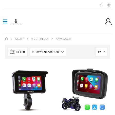
SKLEP
MULTIMEDIA
NAWIGACJE
FILTER
Spodnie jeansowe damskie SHIMA RIDGE LADY blue