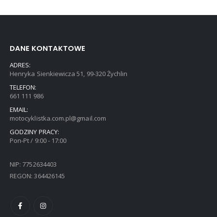
DANE KONTAKTOWE
ADRES:
Henryka Sienkiewicza 51, 99-320 Żychlin
TELEFON:
661 111 986
EMAIL:
motocyklistka.com.pl@gmail.com
GODZINY PRACY:
Pon-Pt / 9:00 - 17:00
NIP: 7752634403
REGON: 364426145