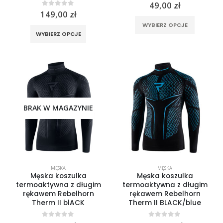
0
out of 5
49,00
zł
0
out of 5
149,00
zł
Ten
WYBIERZ OPCJE
Ten
produkt
WYBIERZ OPCJE
produkt
ma
ma
wiele
wiele
wariantó
wariantów.
Opcje
Opcje
można
można
wybrać
wybrać
BRAK W MAGAZYNIE
na
na
stronie
stronie
produktu
produktu
MĘSKA
MĘSKA
Męska koszulka
Męska koszulka
termoaktywna z długim
termoaktywna z długim
rękawem Rebelhorn
rękawem Rebelhorn
Therm II blACK
Therm II BLACK/blue
0
out of 5
0
out of 5