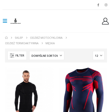
SKLEP
ODZIEŻ MOTOCYKLOWA
ODZIEŻ TERMOAKTYWNA
MĘSKA
FILTER