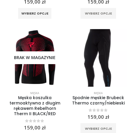
159,00
zł
159,00
zł
Ten
Ten
WYBIERZ OPCJE
WYBIERZ OPCJE
produkt
produkt
ma
ma
wiele
wiele
wariantów.
wariantó
Opcje
Opcje
można
można
wybrać
wybrać
BRAK W MAGAZYNIE
na
na
stronie
stronie
produktu
produktu
MĘSKA
MĘSKA
Męska koszulka
Spodnie męskie Brubeck
termoaktywna z długim
Thermo czarny/niebieski
rękawem Rebelhorn
Therm II BLACK/RED
0
out of 5
159,00
zł
Ten
0
out of 5
159,00
zł
WYBIERZ OPCJE
produkt