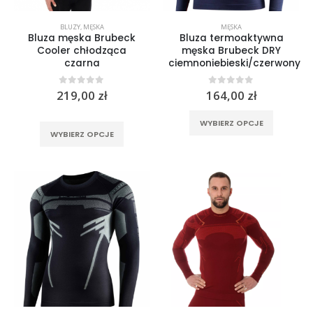
BLUZY
,
MĘSKA
MĘSKA
Bluza męska Brubeck
Bluza termoaktywna
Cooler chłodząca
męska Brubeck DRY
czarna
ciemnoniebieski/czerwony
0
out of 5
0
out of 5
219,00
zł
164,00
zł
Ten
WYBIERZ OPCJE
Ten
produkt
WYBIERZ OPCJE
produkt
ma
ma
wiele
wiele
wariantó
wariantów.
Opcje
Opcje
można
można
wybrać
wybrać
na
na
stronie
Spodnie jeansowe damskie SHIMA RIDGE LADY blue
stronie
produktu
produktu
0
out of 5
799,00
zł