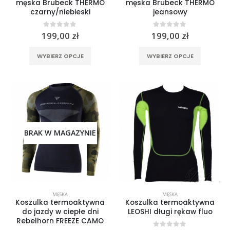
męska Brubeck THERMO
męska Brubeck THERMO
czarny/niebieski
jeansowy
0
out of 5
0
out of 5
199,00
zł
199,00
zł
Ten
Ten
WYBIERZ OPCJE
WYBIERZ OPCJE
produkt
produkt
ma
ma
wiele
wiele
wariantów.
wariantó
Opcje
Opcje
można
można
wybrać
wybrać
BRAK W MAGAZYNIE
na
na
stronie
stronie
produktu
produktu
MĘSKA
MĘSKA
Koszulka termoaktywna
Koszulka termoaktywna
do jazdy w ciepłe dni
LEOSHI długi rękaw fluo
Rebelhorn FREEZE CAMO