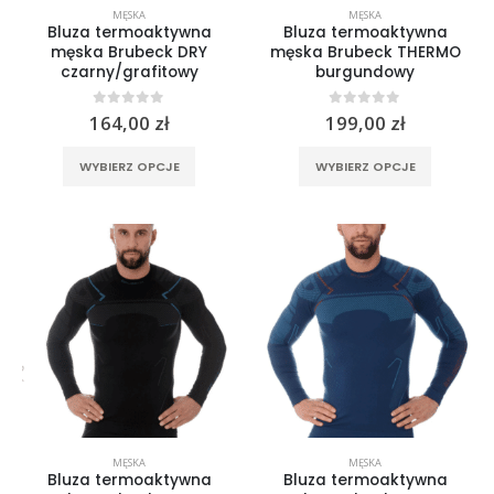
MĘSKA
MĘSKA
Rękawice turystyczne REBELHORN DEFENDER black yellow fluo
Bluza termoaktywna
Bluza termoaktywna
męska Brubeck DRY
męska Brubeck THERMO
czarny/grafitowy
burgundowy
0
out of 5
299,00
zł
0
out of 5
0
out of 5
164,00
zł
199,00
zł
Rękawice turystyczne REBELHORN DEFENDER black red
Ten
Ten
WYBIERZ OPCJE
WYBIERZ OPCJE
produkt
produkt
0
out of 5
299,00
zł
ma
ma
wiele
wiele
wariantów.
wariantó
Opcje
Opcje
można
można
wybrać
wybrać
na
na
stronie
stronie
produktu
produktu
MĘSKA
MĘSKA
Bluza termoaktywna
Bluza termoaktywna