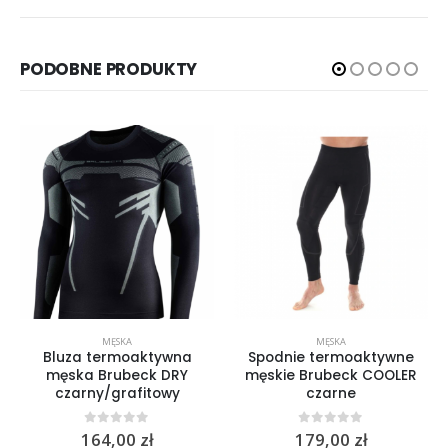
PODOBNE PRODUKTY
MĘSKA
MĘSKA
Bluza termoaktywna
Spodnie termoaktywne
męska Brubeck DRY
męskie Brubeck COOLER
czarny/grafitowy
czarne
0
out of 5
0
out of 5
164,00
zł
179,00
zł
rać na stronie produktu