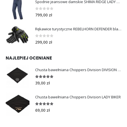
Spodnie jeansowe damskie SHIMA RIDGE LADY blue
0
out of 5
799,00
zł
Rękawice turystyczne REBELHORN DEFENDER black yellow fluo
0
out of 5
299,00
zł
NAJLEPIEJ OCENIANE
Chusta bawełniana Choppers Division DIVISION EAGLE
5.00
out of 5
39,00
zł
Chusta bawełniana Choppers Division LADY BIKER
5.00
out of 5
69,00
zł