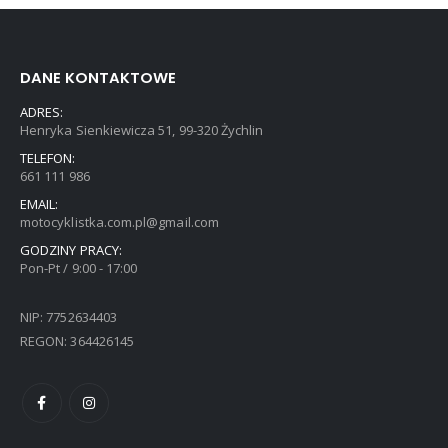
DANE KONTAKTOWE
ADRES:
Henryka Sienkiewicza 51, 99-320 Żychlin
TELEFON:
661 111 986
EMAIL:
motocyklistka.com.pl@gmail.com
GODZINY PRACY:
Pon-Pt / 9:00 - 17:00
NIP: 7752634403
REGON: 364426145