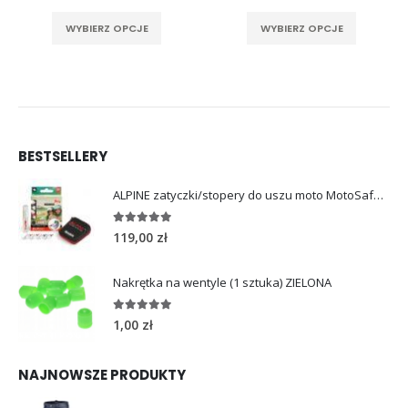
Ten produkt ma wiele wariantów. Opcje można wybrać na stronie produktu
Ten produkt ma wiele wariantów. Opcje można wybrać na stronie produktu
WYBIERZ OPCJE
WYBIERZ OPCJE
BESTSELLERY
ALPINE zatyczki/stopery do uszu moto MotoSafe Pro
4.96
out of 5
119,00
zł
Nakrętka na wentyle (1 sztuka) ZIELONA
5.00
out of 5
1,00
zł
NAJNOWSZE PRODUKTY