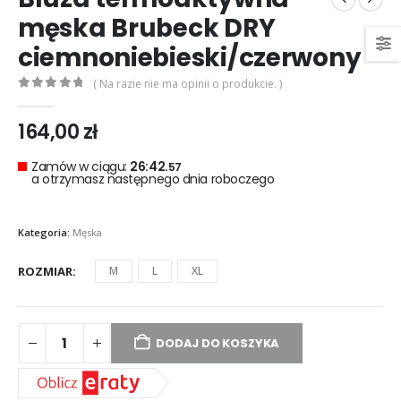
męska Brubeck DRY
ciemnoniebieski/czerwony
( Na razie nie ma opinii o produkcie. )
0
out of 5
164,00
zł
Zamów w ciągu:
26:42.
57
a otrzymasz następnego dnia roboczego
Kategoria:
Męska
ROZMIAR
M
L
XL
DODAJ DO KOSZYKA