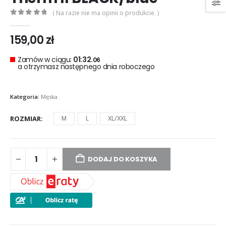
( Na razie nie ma opinii o produkcie. )
0
out of 5
159,00
zł
Zamów w ciągu:
01:32.
06
a otrzymasz następnego dnia roboczego
Kategoria:
Męska
ROZMIAR
M
L
XL/XXL
DODAJ DO KOSZYKA