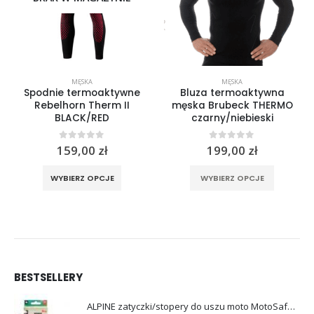
MĘSKA
MĘSKA
Spodnie termoaktywne
Bluza termoaktywna
Rebelhorn Therm II
męska Brubeck THERMO
BLACK/RED
czarny/niebieski
0
out of 5
0
out of 5
159,00
zł
199,00
zł
rać na stronie produktu
Ten produkt ma wiele wariantów. Opcje można wybrać na stronie produktu
Ten produkt ma wiele wariantów. Opcje można wybrać na stronie produktu
WYBIERZ OPCJE
WYBIERZ OPCJE
BESTSELLERY
ALPINE zatyczki/stopery do uszu moto MotoSafe Pro