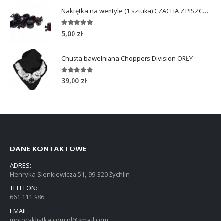
Nakrętka na wentyle (1 sztuka) CZACHA Z PISZCZELAMI
5.00
out of 5
5,00
zł
Chusta bawełniana Choppers Division ORŁY
5.00
out of 5
39,00
zł
DANE KONTAKTOWE
ADRES:
Henryka Sienkiewicza 51, 99-320 Żychlin
TELEFON:
661 111 986
EMAIL:
motocyklistka.com.pl@gmail.com