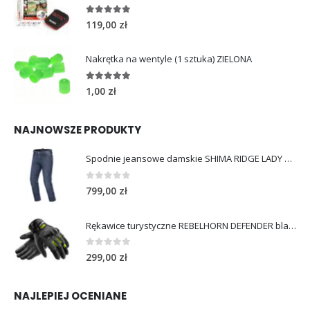
4.96
out of 5
119,00
zł
Nakrętka na wentyle (1 sztuka) ZIELONA
5.00
out of 5
1,00
zł
NAJNOWSZE PRODUKTY
Spodnie jeansowe damskie SHIMA RIDGE LADY blue
0
out of 5
799,00
zł
Rękawice turystyczne REBELHORN DEFENDER black yellow fluo
0
out of 5
299,00
zł
NAJLEPIEJ OCENIANE