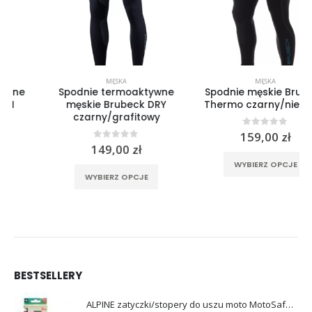
MĘSKA
MĘSKA
Spodnie termoaktywne
Spodnie męskie Brubeck
męskie Brubeck DRY
Thermo czarny/niebieski
czarny/grafitowy
0
out of 5
159,00
zł
0
out of 5
149,00
zł
Ten produkt ma wiele wariantów. Opcje można wybrać na stronie produktu
rać na stronie produktu
Ten produkt ma wiele wariantów. Opcje można wybrać na stronie produktu
WYBIERZ OPCJE
WYBIERZ OPCJE
BESTSELLERY
ALPINE zatyczki/stopery do uszu moto MotoSafe Pro