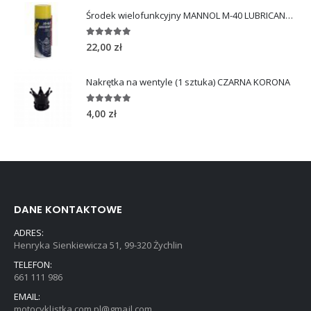
Środek wielofunkcyjny MANNOL M-40 LUBRICANT 450ml
5.00
out of 5
22,00
zł
Nakrętka na wentyle (1 sztuka) CZARNA KORONA
5.00
out of 5
4,00
zł
DANE KONTAKTOWE
ADRES:
Henryka Sienkiewicza 51, 99-320 Żychlin
TELEFON:
661 111 986
EMAIL:
motocyklistka.com.pl@gmail.com