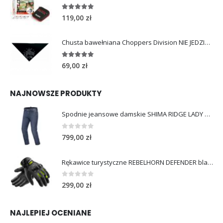
4.96
out of 5
119,00
zł
Chusta bawełniana Choppers Division NIE JEDZIESZ NIE ŻYJESZ
5.00
out of 5
69,00
zł
NAJNOWSZE PRODUKTY
Spodnie jeansowe damskie SHIMA RIDGE LADY blue
0
out of 5
799,00
zł
Rękawice turystyczne REBELHORN DEFENDER black yellow fluo
0
out of 5
299,00
zł
NAJLEPIEJ OCENIANE