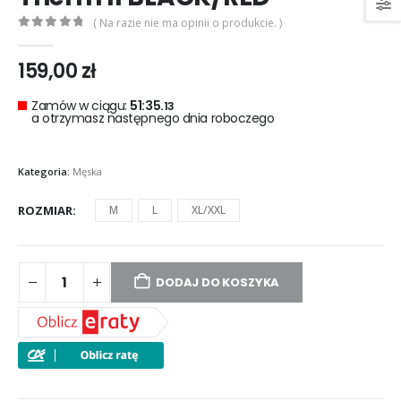
( Na razie nie ma opinii o produkcie. )
0
out of 5
159,00
zł
Zamów w ciągu:
51:35.
12
a otrzymasz następnego dnia roboczego
Kategoria:
Męska
ROZMIAR
M
L
XL/XXL
DODAJ DO KOSZYKA