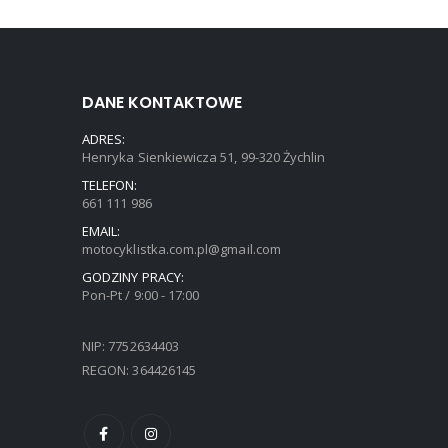
DANE KONTAKTOWE
ADRES:
Henryka Sienkiewicza 51, 99-320 Żychlin
TELEFON:
661 111 986
EMAIL:
motocyklistka.com.pl@gmail.com
GODZINY PRACY:
Pon-Pt / 9:00 - 17:00
NIP: 7752634403
REGON: 364426145