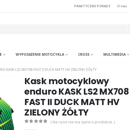
PRAKTYCZNE PORADY
O nas
E
WYPOSAŻENIE MOTOCYKLA
CROSS
MULTIMEDIA
 KASK LS2 MX708 FAST II DUCK MATT HV ZIELONY ŻÓŁTY
Kask motocyklowy
enduro KASK LS2 MX708
FAST II DUCK MATT HV
ZIELONY ŻÓŁTY
( Na razie nie ma opinii o produkcie. )
0
out of 5