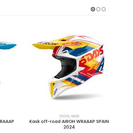
CROSS
,
KASKI
RAAAP
Kask off-road AIROH WRAAAP SPAIN
Kask O
2024