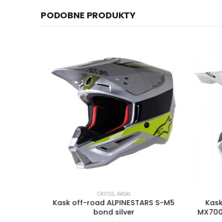
PODOBNE PRODUKTY
 DZIECI
CROSS
,
KASKI
Y RACING
Kask off-road ALPINESTARS S-M5
Kask
ieski
bond silver
MX700 S