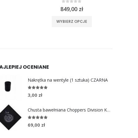
0
out of 5
849,00
zł
ele wariantów. Opcje można wybrać na stronie produktu
Ten produkt ma wiele wariantów. Opcje można wybrać na stronie produktu
WYBIERZ OPCJE
AJLEPIEJ OCENIANE
Nakrętka na wentyle (1 sztuka) CZARNA
5.00
out of 5
3,00
zł
Chusta bawełniana Choppers Division KOŁO
5.00
out of 5
69,00
zł