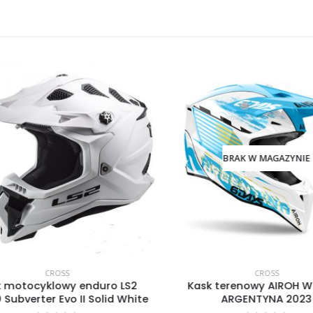
BRAK W MAGAZYNIE
CROSS
CROSS
 motocyklowy enduro LS2
Kask terenowy AIROH W
ubverter Evo II Solid White
ARGENTYNA 2023