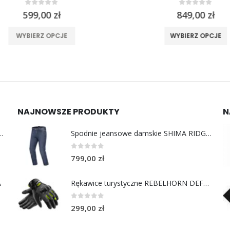
0
out of 5
0
out of 5
599,00
zł
849,00
zł
Ten produkt ma wiele wariantów. Opcje można wybrać na stronie produktu
Ten produkt ma wi
WYBIERZ OPCJE
WYBIERZ OPCJE
NAJNOWSZE PRODUKTY
N
y do uszu moto MotoSafe Pro
Spodnie jeansowe damskie SHIMA RIDGE LADY blue
0
out of 5
799,00
zł
A
Rękawice turystyczne REBELHORN DEFENDER black yellow fluo
0
out of 5
299,00
zł