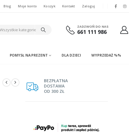
Blog
Moje konto
Koszyk
Kontakt
Zaloguj
ZADZWOŃ DO NAS
Wszystkie kategorie
661 111 986
POMYSŁ NA PREZENT
DLA DZIECI
WYPRZEDAŻ %%
BEZPŁATNA
DOSTAWA
OD 300 ZŁ