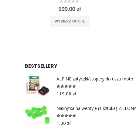
0
out of 5
599,00
zł
ele wariantów. Opcje można wybrać na stronie produktu
Ten produkt ma wiele wariantów. Opcje można wybrać na stronie produktu
WYBIERZ OPCJE
BESTSELLERY
ALPINE zatyczki/stoper
4.96
out of 5
119,00
zł
Nakrętka na wentyle (1 sztuka) ZIELON
5.00
out of 5
1,00
zł