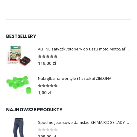
BESTSELLERY
ALPINE zatyczki/stopery do uszu moto MotoSafe Pro
4.96
out of 5
119,00
zł
Nakrętka na wentyle (1 sztuka) ZIELONA
5.00
out of 5
1,00
zł
NAJNOWSZE PRODUKTY
Spodnie jeansowe damskie SHIMA RIDGE LADY blue
0
out of 5
799,00
zł