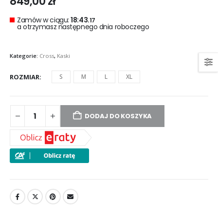
849,00
zł
Zamów w ciągu:
18:43.
17
a otrzymasz następnego dnia roboczego
Kategorie:
Cross
,
Kaski
ROZMIAR
S
M
L
XL
DODAJ DO KOSZYKA