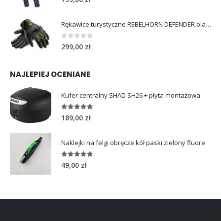
Rękawice turystyczne REBELHORN DEFENDER black yellow fluo
0
out of 5
299,00
zł
NAJLEPIEJ OCENIANE
Kufer centralny SHAD SH26 + płyta montażowa
5.00
out of 5
189,00
zł
Naklejki na felgi obręcze kół paski zielony fluore
5.00
out of 5
49,00
zł