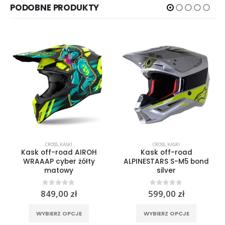
PODOBNE PRODUKTY
CROSS
,
KASKI
CROSS
,
KASKI
Kask off-road AIROH
Kask off-road
WRAAAP cyber żółty
ALPINESTARS S-M5 bond
matowy
silver
0
out of 5
0
out of 5
849,00
zł
599,00
zł
Ten produkt ma wiele wariantów. Opcje można wybrać na stronie produktu
Ten produkt ma wiele wariantów. Opcje można wybrać na stronie produktu
WYBIERZ OPCJE
WYBIERZ OPCJE