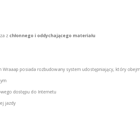
rza z
chłonnego i oddychającego materiału
roh Wraaap posiada rozbudowany system udostępniający, który obejm
nym
wego dostępu do Internetu
ej jazdy