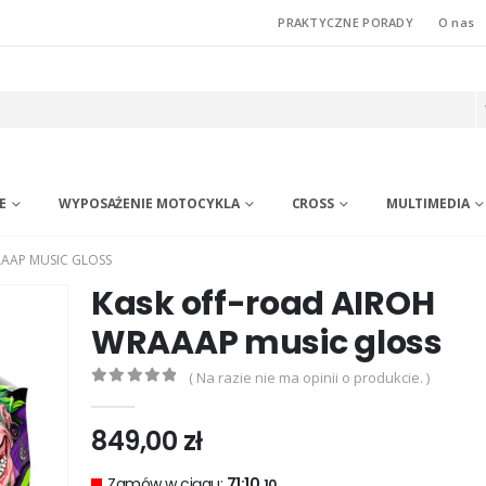
PRAKTYCZNE PORADY
O nas
E
WYPOSAŻENIE MOTOCYKLA
CROSS
MULTIMEDIA
AAP MUSIC GLOSS
Kask off-road AIROH
WRAAAP music gloss
( Na razie nie ma opinii o produkcie. )
0
out of 5
849,00
zł
Zamów w ciągu:
71:10.
08