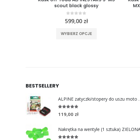
scout black glossy
MX708
0
out of 5
599,00
zł
ele wariantów. Opcje można wybrać na stronie produktu
Ten produkt ma wiele wariantów. Opcje można wybrać na stronie produktu
WYBIERZ OPCJE
BESTSELLERY
ALPINE zatyczki/stoper
4.96
out of 5
119,00
zł
Nakrętka na wentyle (1 sztuka) ZIELON