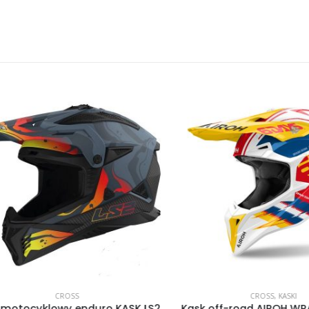
CROSS
CROSS
,
KASKI
tocyklowy enduro KASK LS2
Kask off-road AIROH WRAA