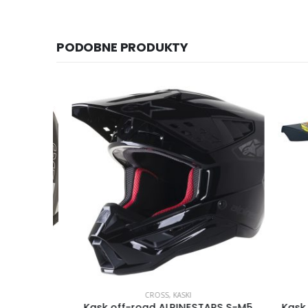
PODOBNE PRODUKTY
CROSS
,
KASKI
KINETIC
Kask off-road ALPINESTARS S-M5
Kask mo