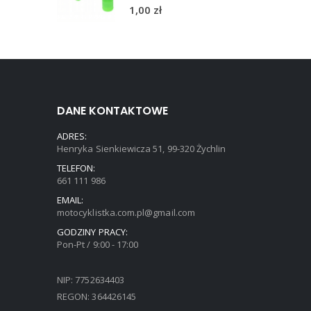
5.00
out of 5
1,00
zł
DANE KONTAKTOWE
ADRES:
Henryka Sienkiewicza 51, 99-320 Żychlin
TELEFON:
661 111 986
EMAIL:
motocyklistka.com.pl@gmail.com
GODZINY PRACY:
Pon-Pt / 9:00 - 17:00
NIP: 7752634403
REGON: 364426145