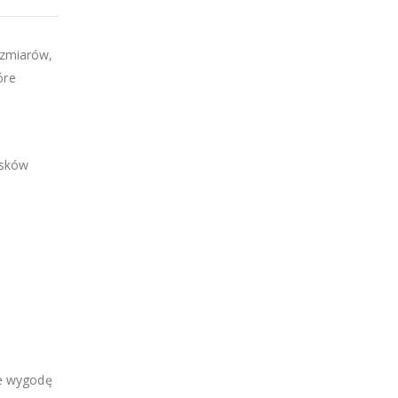
rozmiarów,
óre
asków
ce wygodę