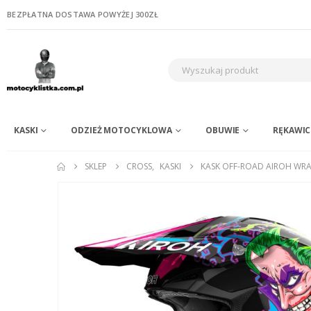
BEZPŁATNA DOSTAWA POWYŻEJ 300ZŁ
KASKI
ODZIEŻ MOTOCYKLOWA
OBUWIE
RĘKAWIC
SKLEP
CROSS
,
KASKI
KASK OFF-ROAD AIROH WRA