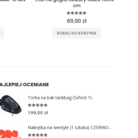
cm
5.00
out of 5
69,00
zł
ma wiele wariantów. Opcje można wybrać na stronie produktu
DODAJ DO KOSZYKA
AJLEPIEJ OCENIANE
Torba na bak tankbag Oxford 1L
5.00
out of 5
199,00
zł
Nakrętka na wentyle (1 sztuka) CZERWONA