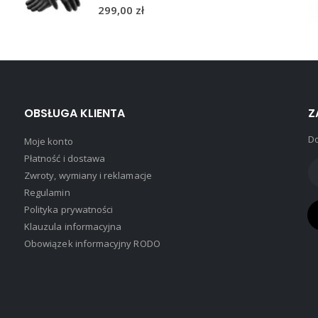
0
out of 5
299,00
zł
OBSŁUGA KLIENTA
Z
Do
Moje konto
Płatność i dostawa
Zwroty, wymiany i reklamacje
Regulamin
Polityka prywatności
Klauzula informacyjna
Obowiązek informacyjny RODO