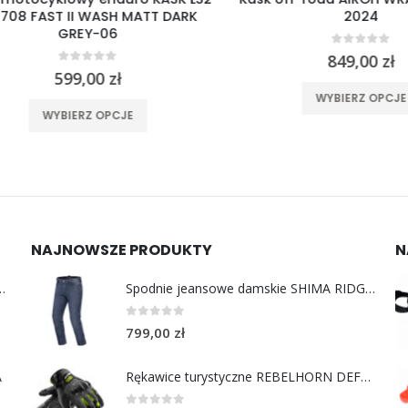
 FAST II WASH MATT DARK
2024
GREY-06
0
out of 5
849,00
zł
0
out of 5
599,00
zł
Ten produkt 
Ten produkt ma wiele wariantów. Opcje można wybrać na stronie produktu
WYBIERZ OPCJE
WYBIERZ OPCJE
NAJNOWSZE PRODUKTY
N
y do uszu moto MotoSafe Pro
Spodnie jeansowe damskie SHIMA RIDGE LADY blue
0
out of 5
799,00
zł
A
Rękawice turystyczne REBELHORN DEFENDER black yellow fluo