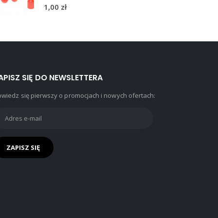
5.00
out of 5
1,00
zł
APISZ SIĘ DO NEWSLETTERA
wiedz się pierwszy o promocjach i nowych ofertach: