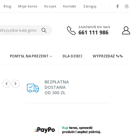
Blog
Moje konto
Koszyk
Kontakt
Zaloguj
ZADZWOŃ DO NAS
Wszystkie kategorie
661 111 986
POMYSŁ NA PREZENT
DLA DZIECI
WYPRZEDAŻ %%
BEZPŁATNA
DOSTAWA
OD 300 ZŁ