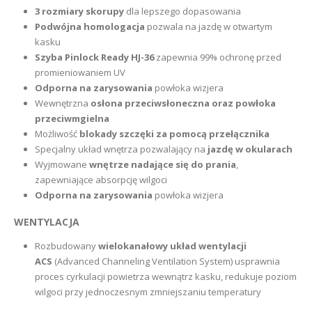
3 rozmiary skorupy
dla lepszego dopasowania
Podwójna homologacja
pozwala na jazdę w otwartym
kasku
Szyba Pinlock Ready HJ-36
zapewnia 99% ochronę przed
promieniowaniem UV
Odporna na zarysowania
powłoka wizjera
Wewnętrzna
osłona przeciwsłoneczna oraz powłoka
przeciwmgielna
Możliwość
blokady szczęki za pomocą przełącznika
Specjalny układ wnętrza pozwalający na
jazdę w okularach
Wyjmowane
wnętrze nadające się do prania
,
zapewniające absorpcję wilgoci
Odporna na zarysowania
powłoka wizjera
WENTYLACJA
Rozbudowany
wielokanałowy układ wentylacji
ACS
(Advanced Channeling Ventilation System) usprawnia
proces cyrkulacji powietrza wewnątrz kasku, redukuje poziom
wilgoci przy jednoczesnym zmniejszaniu temperatury