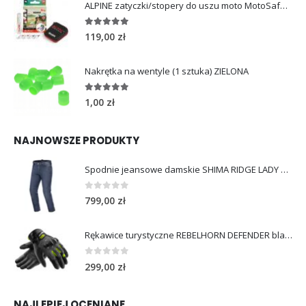
ALPINE zatyczki/stopery do uszu moto MotoSafe Pro
4.96
out of 5
119,00
zł
Nakrętka na wentyle (1 sztuka) ZIELONA
5.00
out of 5
1,00
zł
NAJNOWSZE PRODUKTY
Spodnie jeansowe damskie SHIMA RIDGE LADY blue
0
out of 5
799,00
zł
Rękawice turystyczne REBELHORN DEFENDER black yellow fluo
0
out of 5
299,00
zł
NAJLEPIEJ OCENIANE