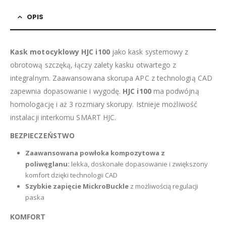
OPIS
Kask motocyklowy HJC i100
jako kask systemowy z
obrotową szczęką, łączy zalety kasku otwartego z
integralnym. Zaawansowana skorupa APC z technologią CAD
zapewnia dopasowanie i wygodę.
HJC i100
ma podwójną
homologację i aż 3 rozmiary skorupy. Istnieje możliwość
instalacji interkomu SMART HJC.
BEZPIECZEŃSTWO
Zaawansowana powłoka kompozytowa z
poliwęglanu:
lekka, doskonałe dopasowanie i zwiększony
komfort dzięki technologii CAD
Szybkie zapięcie MickroBuckle
z możliwością regulacji
paska
KOMFORT