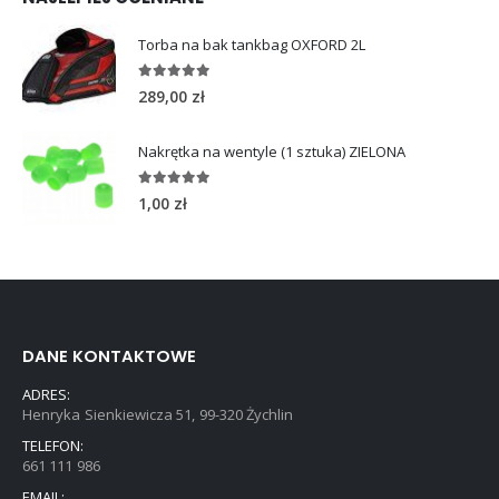
Torba na bak tankbag OXFORD 2L
5.00
out of 5
289,00
zł
Nakrętka na wentyle (1 sztuka) ZIELONA
5.00
out of 5
1,00
zł
DANE KONTAKTOWE
ADRES:
Henryka Sienkiewicza 51, 99-320 Żychlin
TELEFON:
661 111 986
EMAIL: