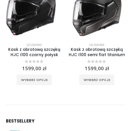
SZCZĘKOWE
SZCZĘKOWE
Kask z obrotową szczęką
Kask z obrotową szczęką
HJC I100 czarny połysk
HJC I100 semi flat titanium
0
out of 5
0
out of 5
1599,00
zł
1599,00
zł
rać na stronie produktu
Ten produkt ma wiele wariantów. Opcje można wybrać na stronie produktu
Ten produkt ma wiele wariantów. Opcje można wybrać na stronie produktu
WYBIERZ OPCJE
WYBIERZ OPCJE
BESTSELLERY