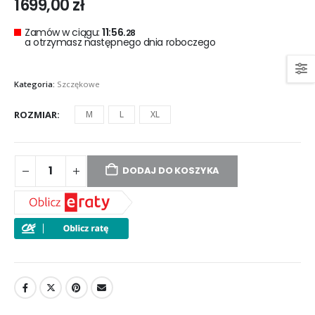
1699,00
zł
Zamów w ciągu:
11:56.
26
a otrzymasz następnego dnia roboczego
Kategoria:
Szczękowe
ROZMIAR
M
L
XL
DODAJ DO KOSZYKA