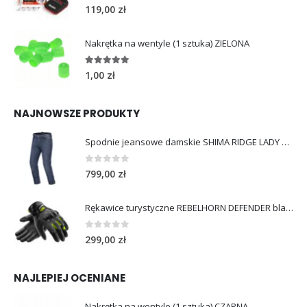
4.96
out of 5
119,00
zł
Nakrętka na wentyle (1 sztuka) ZIELONA
5.00
out of 5
1,00
zł
NAJNOWSZE PRODUKTY
Spodnie jeansowe damskie SHIMA RIDGE LADY blue
0
out of 5
799,00
zł
Rękawice turystyczne REBELHORN DEFENDER black yellow fluo
0
out of 5
299,00
zł
NAJLEPIEJ OCENIANE
Nakrętka na wentyle (1 sztuka) CZARNA