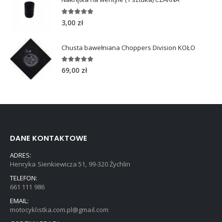
5.00
out of 5
3,00
zł
Chusta bawełniana Choppers Division KOŁO
5.00
out of 5
69,00
zł
DANE KONTAKTOWE
ADRES:
Henryka Sienkiewicza 51, 99-320 Żychlin
TELEFON:
661 111 986
EMAIL:
motocyklistka.com.pl@gmail.com