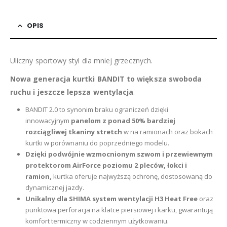
OPIS
Uliczny sportowy styl dla mniej grzecznych.
Nowa generacja kurtki BANDIT to większa swoboda
ruchu i jeszcze lepsza wentylacja
.
BANDIT 2.0 to synonim braku ograniczeń dzięki
innowacyjnym
panelom z ponad 50% bardziej
rozciągliwej tkaniny stretch
w na ramionach oraz bokach
kurtki w porównaniu do poprzedniego modelu.
Dzięki podwójnie wzmocnionym szwom i przewiewnym
protektorom AirForce poziomu 2 pleców, łokci i
ramion,
kurtka oferuje najwyższą ochronę, dostosowaną do
dynamicznej jazdy.
Unikalny dla SHIMA system wentylacji H3 Heat Free
oraz
punktowa perforacja na klatce piersiowej i karku, gwarantują
komfort termiczny w codziennym użytkowaniu.