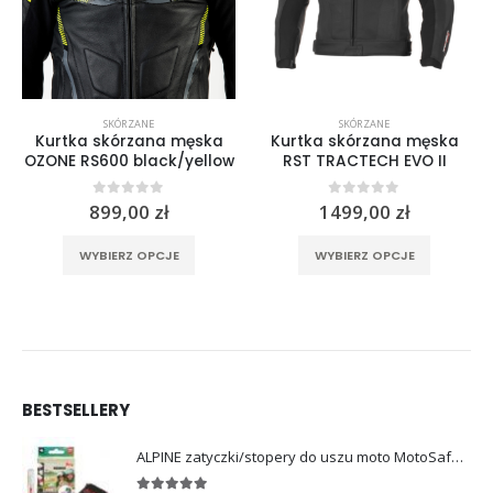
SKÓRZANE
SKÓRZANE
Kurtka skórzana męska
Kurtka skórzana męska
OZONE RS600 black/yellow
RST TRACTECH EVO II
0
out of 5
0
out of 5
899,00
zł
1499,00
zł
tualna
Ten produkt ma wiele wariantów. Opcje można wybrać na stronie produktu
Ten produkt ma wiele wariantów. Opcje można wybrać na stronie produktu
na
a stronie produktu
WYBIERZ OPCJE
WYBIERZ OPCJE
nosi:
,00 zł.
BESTSELLERY
ALPINE zatyczki/stopery do uszu moto MotoSafe Pro