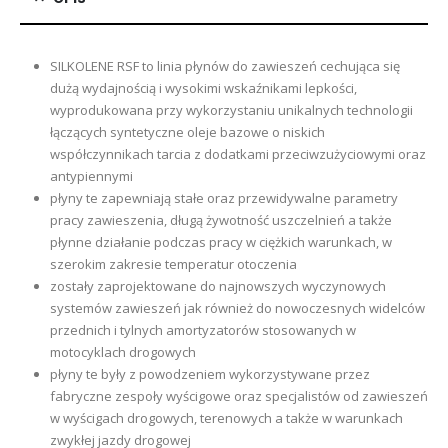
SILKOLENE RSF to linia płynów do zawieszeń cechująca się
dużą wydajnością i wysokimi wskaźnikami lepkości,
wyprodukowana przy wykorzystaniu unikalnych technologii
łączących syntetyczne oleje bazowe o niskich
współczynnikach tarcia z dodatkami przeciwzużyciowymi oraz
antypiennymi
płyny te zapewniają stałe oraz przewidywalne parametry
pracy zawieszenia, długą żywotność uszczelnień a także
płynne działanie podczas pracy w ciężkich warunkach, w
szerokim zakresie temperatur otoczenia
zostały zaprojektowane do najnowszych wyczynowych
systemów zawieszeń jak również do nowoczesnych widelców
przednich i tylnych amortyzatorów stosowanych w
motocyklach drogowych
płyny te były z powodzeniem wykorzystywane przez
fabryczne zespoły wyścigowe oraz specjalistów od zawieszeń
w wyścigach drogowych, terenowych a także w warunkach
zwykłej jazdy drogowej