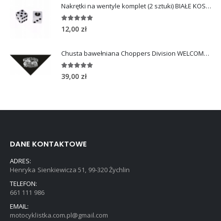
Nakrętki na wentyle komplet (2 sztuki) BIAŁE KOSTKI
5.00
out of 5
12,00
zł
Chusta bawełniana Choppers Division WELCOME TO HEAVEN
5.00
out of 5
39,00
zł
DANE KONTAKTOWE
ADRES:
Henryka Sienkiewicza 51, 99-320 Żychlin
TELEFON:
661 111 986
EMAIL:
motocyklistka.com.pl@gmail.com