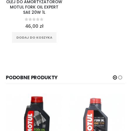
OLEJ DO AMORTYZATORÓW
MOTUL FORK OIL EXPERT
SAE 20W 1L
0
out of 5
46,00
zł
DODAJ DO KOSZYKA
PODOBNE PRODUKTY