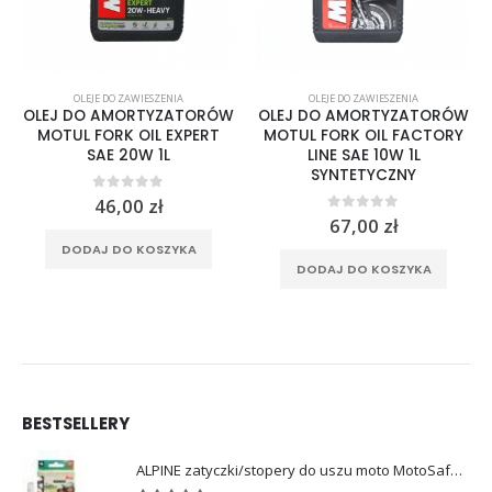
OLEJE DO ZAWIESZENIA
OLEJE DO ZAWIESZENIA
OLEJ DO AMORTYZATORÓW
OLEJ DO AMORTYZATORÓW
MOTUL FORK OIL EXPERT
MOTUL FORK OIL FACTORY
SAE 20W 1L
LINE SAE 10W 1L
SYNTETYCZNY
0
out of 5
46,00
zł
0
out of 5
67,00
zł
DODAJ DO KOSZYKA
DODAJ DO KOSZYKA
BESTSELLERY
ALPINE zatyczki/stopery do uszu moto MotoSafe Pro