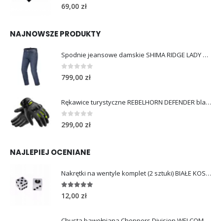
5.00
out of 5
69,00
zł
NAJNOWSZE PRODUKTY
Spodnie jeansowe damskie SHIMA RIDGE LADY blue
0
out of 5
799,00
zł
Rękawice turystyczne REBELHORN DEFENDER black yellow fluo
0
out of 5
299,00
zł
NAJLEPIEJ OCENIANE
Nakrętki na wentyle komplet (2 sztuki) BIAŁE KOSTKI
5.00
out of 5
12,00
zł
Chusta bawełniana Choppers Division WELCOME TO HEAVEN