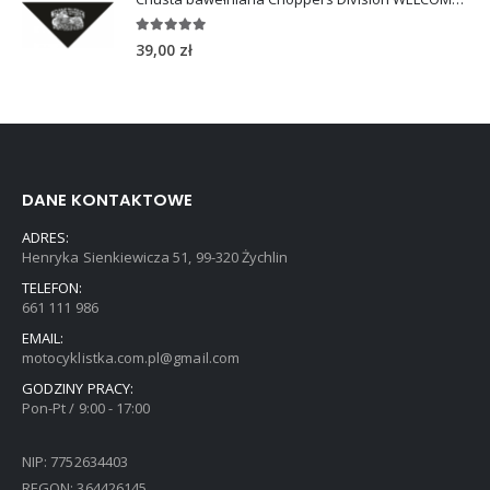
5.00
out of 5
39,00
zł
DANE KONTAKTOWE
ADRES:
Henryka Sienkiewicza 51, 99-320 Żychlin
TELEFON:
661 111 986
EMAIL:
motocyklistka.com.pl@gmail.com
GODZINY PRACY:
Pon-Pt / 9:00 - 17:00
NIP: 7752634403
REGON: 364426145