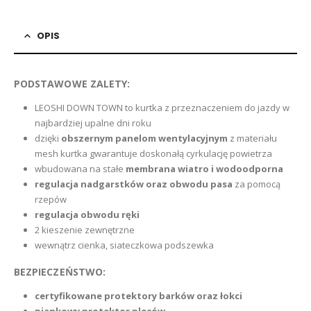
OPIS
PODSTAWOWE ZALETY:
LEOSHI DOWN TOWN to kurtka z przeznaczeniem do jazdy w
najbardziej upalne dni roku
dzięki
obszernym panelom wentylacyjnym
z materiału
mesh kurtka gwarantuje doskonałą cyrkulację powietrza
wbudowana na stałe
membrana wiatro i wodoodporna
regulacja nadgarstków oraz obwodu pasa
za pomocą
rzepów
regulacja obwodu ręki
2 kieszenie zewnętrzne
wewnątrz cienka, siateczkowa podszewka
BEZPIECZEŃSTWO:
certyfikowane protektory barków oraz łokci
piankowy protektor pleców