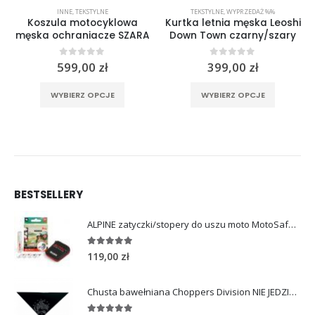
INNE
,
TEKSTYLNE
TEKSTYLNE
,
WYPRZEDAŻ %%
Koszula motocyklowa
Kurtka letnia męska Leoshi
męska ochraniacze SZARA
Down Town czarny/szary
0
out of 5
0
out of 5
599,00
zł
399,00
zł
rać na stronie produktu
Ten produkt ma wiele wariantów. Opcje można wybrać na stronie produktu
Ten produkt ma wiele wariantów. Opcje można wybrać na stronie produktu
WYBIERZ OPCJE
WYBIERZ OPCJE
BESTSELLERY
ALPINE zatyczki/stopery do uszu moto MotoSafe Pro
4.96
out of 5
119,00
zł
Chusta bawełniana Choppers Division NIE JEDZIESZ NIE ŻYJESZ