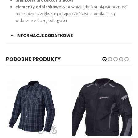
elementy odblaskowe
zapewniają doskonałą widoczność
na drodze i zwiększają bezpieczeństwo – odblaski są
widoczne z dużej odległości
INFORMACJE DODATKOWE
PODOBNE PRODUKTY