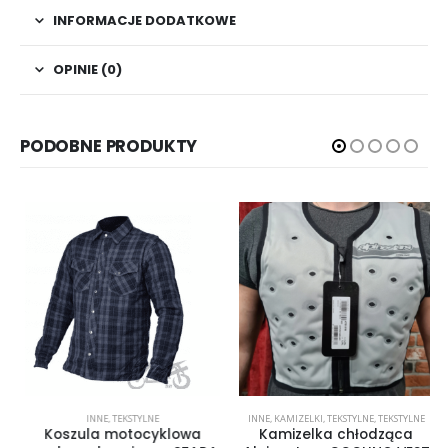
INFORMACJE DODATKOWE
OPINIE (0)
PODOBNE PRODUKTY
INNE
,
TEKSTYLNE
INNE
,
KAMIZELKI
,
TEKSTYLNE
,
TEKSTYLNE
Koszula motocyklowa
Kamizelka chłodząca