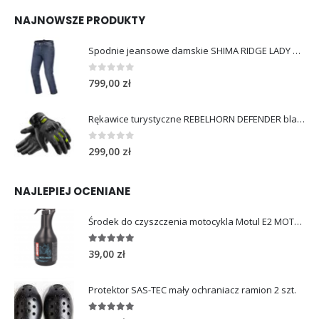
NAJNOWSZE PRODUKTY
Spodnie jeansowe damskie SHIMA RIDGE LADY blue
0
out of 5
799,00
zł
Rękawice turystyczne REBELHORN DEFENDER black yellow fluo
0
out of 5
299,00
zł
NAJLEPIEJ OCENIANE
Środek do czyszczenia motocykla Motul E2 MOTO WASH 1L
5.00
out of 5
39,00
zł
Protektor SAS-TEC mały ochraniacz ramion 2 szt.
5.00
out of 5
49,00
zł