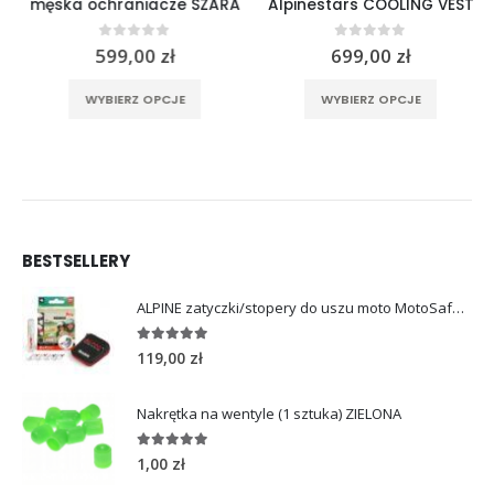
męska ochraniacze SZARA
Alpinestars COOLING VEST
0
out of 5
0
out of 5
599,00
zł
699,00
zł
Ten produkt ma wiele wariantów. Opcje można wybrać na stronie produktu
Ten produkt ma wiele wariantów. Opcje można wybrać na stronie produktu
rać na stronie produktu
WYBIERZ OPCJE
WYBIERZ OPCJE
BESTSELLERY
ALPINE zatyczki/stopery do uszu moto MotoSafe Pro
4.96
out of 5
119,00
zł
Nakrętka na wentyle (1 sztuka) ZIELONA
5.00
out of 5
1,00
zł