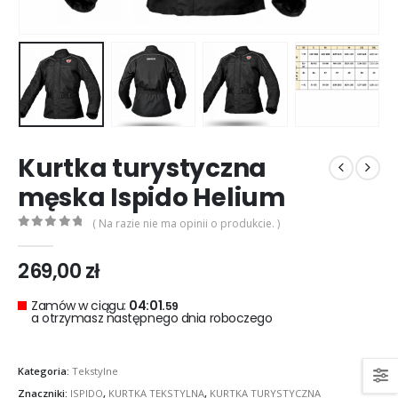
0
out of 5
0
out of 5
299,00
zł
299,00
zł
Rękawice turystyczne REBELHORN DEFENDER black red
0
out of 5
0
out of 5
299,00
zł
299,00
zł
Kurtka turystyczna
męska Ispido Helium
( Na razie nie ma opinii o produkcie. )
0
out of 5
269,00
zł
Zamów w ciągu:
04:01.
58
a otrzymasz następnego dnia roboczego
Kategoria:
Tekstylne
Znaczniki:
ISPIDO
,
KURTKA TEKSTYLNA
,
KURTKA TURYSTYCZNA