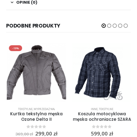
OPINIE (0)
PODOBNE PRODUKTY
-19%
TEKSTYLNE
,
WYPRZEDAŻ %%
INNE
,
TEKSTYLNE
Kurtka tekstylna męska
Koszula motocyklowa
Ozone Delta II
męska ochraniacze SZARA
Pierwotna
Aktualna
0
out of 5
0
out of 5
299,00
zł
599,00
zł
369,00
zł