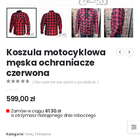
0
out of 5
0
out of 5
299,00
zł
299,00
zł
Rękawice turystyczne REBELHORN DEFENDER black red
0
out of 5
0
out of 5
299,00
zł
299,00
zł
Koszula motocyklowa
męska ochraniacze
czerwona
( Na razie nie ma opinii o produkcie. )
0
out of 5
599,00
zł
Zamów w ciągu:
61:30.
01
a otrzymasz następnego dnia roboczego
Kategorie:
Inne
,
Tekstylne