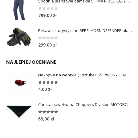
Spodnie jeansowe damskie SHIMA RIDGE LADY blue
0
out of 5
799,00
zł
Rękawice turystyczne REBELHORN DEFENDER black yellow fluo
0
out of 5
299,00
zł
NAJLEPIEJ OCENIANE
Nakrętka na wentyle (1 sztuka) CZERWONY GRANAT
5.00
out of 5
4,00
zł
Chusta bawełniana Choppers Division MOTORCYCLE LOVE
5.00
out of 5
69,00
zł