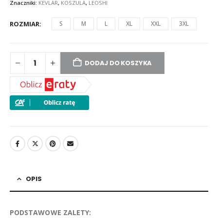
Znaczniki:
KEVLAR
,
KOSZULA
,
LEOSHI
ROZMIAR
S
M
L
XL
XXL
3XL
DODAJ DO KOSZYKA
OPIS
PODSTAWOWE ZALETY: