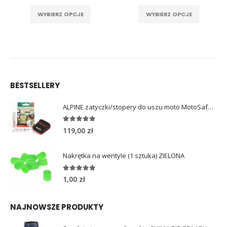
cena
cena
rać na stronie produktu
Ten produkt ma wiele wariantów. Opcje można wybrać na stronie produktu
Ten produkt ma wiele wariantów. Opcje można wybrać na stronie produktu
wynosiła:
wynosi:
WYBIERZ OPCJE
WYBIERZ OPCJE
369,00 zł.
299,00 zł.
BESTSELLERY
ALPINE zatyczki/stopery do uszu moto MotoSafe Pro
4.96
out of 5
119,00
zł
Nakrętka na wentyle (1 sztuka) ZIELONA
5.00
out of 5
1,00
zł
NAJNOWSZE PRODUKTY