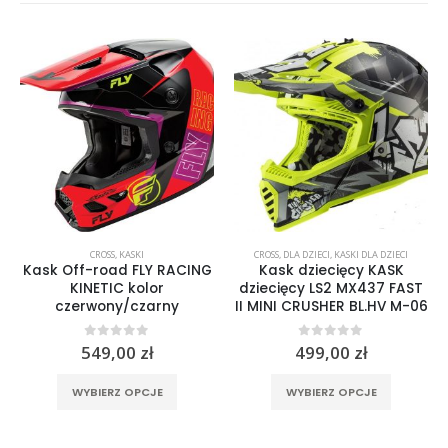
CROSS
,
KASKI
CROSS
,
DLA DZIECI
,
KASKI DLA DZIECI
Kask Off-road FLY RACING
Kask dziecięcy KASK
KINETIC kolor
dziecięcy LS2 MX437 FAST
czerwony/czarny
II MINI CRUSHER BL.HV M-06
0
out of 5
0
out of 5
549,00
zł
499,00
zł
rać na stronie produktu
Ten produkt ma wiele wariantów. Opcje można wybrać na stronie produktu
Ten produkt ma wiele wariantów. Opcje można wybrać na stronie produktu
WYBIERZ OPCJE
WYBIERZ OPCJE