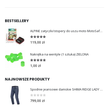
BESTSELLERY
ALPINE zatyczki/stopery do uszu moto MotoSafe Pro
4.96
out of 5
119,00
zł
Nakrętka na wentyle (1 sztuka) ZIELONA
5.00
out of 5
1,00
zł
NAJNOWSZE PRODUKTY
Spodnie jeansowe damskie SHIMA RIDGE LADY blue
0
out of 5
799,00
zł