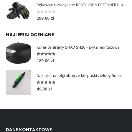
Rękawice turystyczne REBELHORN DEFENDER black yellow fluo
0
out of 5
299,00
zł
NAJLEPIEJ OCENIANE
Kufer centralny SHAD SH26 + płyta montażowa
5.00
out of 5
189,00
zł
Naklejki na felgi obręcze kół paski zielony fluore
5.00
out of 5
49,00
zł
DANE KONTAKTOWE