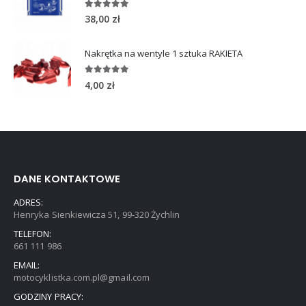
5.00
out of 5
38,00
zł
Nakrętka na wentyle 1 sztuka RAKIETA
5.00
out of 5
4,00
zł
DANE KONTAKTOWE
ADRES:
Henryka Sienkiewicza 51, 99-320 Żychlin
TELEFON:
661 111 986
EMAIL:
motocyklistka.com.pl@gmail.com
GODZINY PRACY: