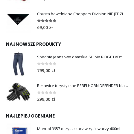
Chusta bawełniana Choppers Division NIE JEDZIESZ NIE ŻYJESZ
5.00
out of 5
69,00
zł
NAJNOWSZE PRODUKTY
Spodnie jeansowe damskie SHIMA RIDGE LADY blue
0
out of 5
799,00
zł
Rękawice turystyczne REBELHORN DEFENDER black yellow fluo
0
out of 5
299,00
zł
NAJLEPIEJ OCENIANE
Mannol 9957 oczyszczacz wtryskiwaczy 400ml