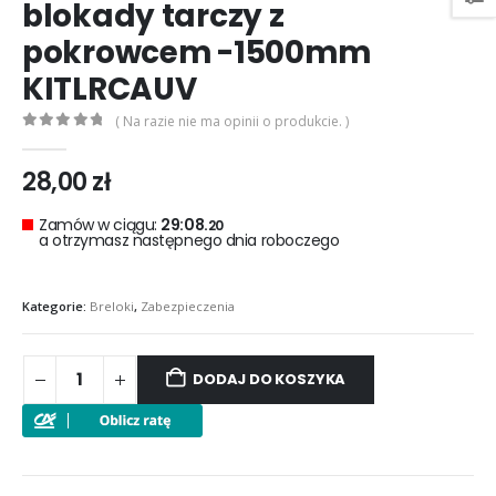
blokady tarczy z
pokrowcem -1500mm
KITLRCAUV
( Na razie nie ma opinii o produkcie. )
0
out of 5
28,00
zł
Zamów w ciągu:
29:08.
18
a otrzymasz następnego dnia roboczego
Kategorie:
Breloki
,
Zabezpieczenia
DODAJ DO KOSZYKA