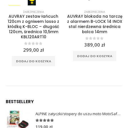
ZABEZPIECZENIA
ZABEZPIECZENIA
AUVRAY zestaw łańcuch
AUVRAY blokada na tarczę
120cm z ogniwem lasso z
z alarmem B-LOCK 14 INOX
kłódką K-BLOC – długość
stal nierdzewna średnica
120cm, średnica 10,5mm
bolca 14mm
alna
KBL120ART10
si:
0
out of 5
389,00
zł
 zł.
0
out of 5
299,00
zł
DODAJ DO KOSZYKA
DODAJ DO KOSZYKA
BESTSELLERY
ALPINE zatyczki/stopery do uszu moto MotoSafe Pro
4.96
out of 5
119,00
zł