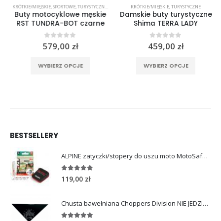
,
SPORTOWE
KRÓTKIE/MIEJSKIE
,
WYPRZEDAŻ %%
,
SPORTOWE
,
TURYSTYCZNE
,
TURYSTYCZNE
KRÓTKIE/MIEJSKIE
,
TURYSTYCZNE
Buty motocyklowe męskie
Damskie buty turystyczne
RST TUNDRA-BOT czarne
Shima TERRA LADY
ualna
0
out of 5
0
out of 5
579,00
zł
459,00
zł
a
rać na stronie produktu
Ten produkt ma wiele wariantów. Opcje można wybrać na stronie produktu
Ten produkt ma wiele wariantów. Opcje można wybrać na stronie produktu
osi:
WYBIERZ OPCJE
WYBIERZ OPCJE
,00 zł.
BESTSELLERY
ALPINE zatyczki/stopery do uszu moto MotoSafe Pro
4.96
out of 5
119,00
zł
Chusta bawełniana Choppers Division NIE JEDZIESZ NIE ŻYJESZ