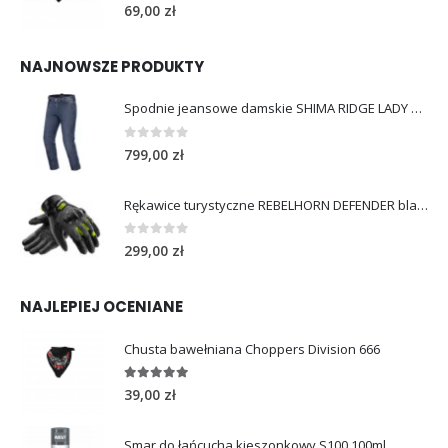
5.00
out of 5
69,00
zł
NAJNOWSZE PRODUKTY
Spodnie jeansowe damskie SHIMA RIDGE LADY blue
0
out of 5
799,00
zł
Rękawice turystyczne REBELHORN DEFENDER black yellow fluo
0
out of 5
299,00
zł
NAJLEPIEJ OCENIANE
Chusta bawełniana Choppers Division 666
5.00
out of 5
39,00
zł
Smar do łańcucha kieszonkowy S100 100ml