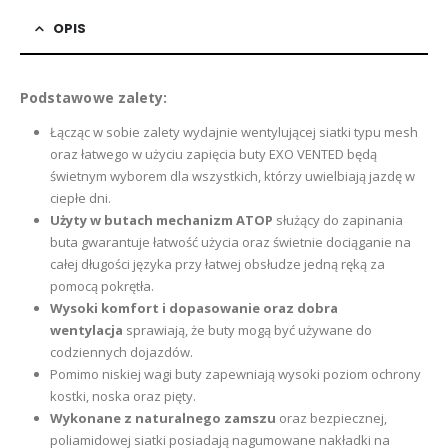
OPIS
Podstawowe zalety:
Łącząc w sobie zalety wydajnie wentylującej siatki typu mesh
oraz łatwego w użyciu zapięcia buty EXO VENTED będą
świetnym wyborem dla wszystkich, którzy uwielbiają jazdę w
ciepłe dni.
Użyty w butach mechanizm ATOP
służący do zapinania
buta gwarantuje łatwość użycia oraz świetnie dociąganie na
całej długości języka przy łatwej obsłudze jedną ręką za
pomocą pokrętła.
Wysoki komfort i dopasowanie oraz dobra
wentylacja
sprawiają, że buty mogą być używane do
codziennych dojazdów.
Pomimo niskiej wagi buty zapewniają wysoki poziom ochrony
kostki, noska oraz pięty.
Wykonane z naturalnego zamszu
oraz bezpiecznej,
poliamidowej siatki posiadają nagumowane nakładki na