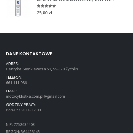
5.00
out of 5
25,00
zł
DANE KONTAKTOWE
ADRES:
Henryka Sienkiewicza 51, 99-320 Żychlin
TELEFON:
661 111 986
EMAIL:
motocyklistka.com.pl@gmail.com
GODZINY PRACY:
Pon-Pt / 9:00 - 17:00
NIP: 7752634403
REGON: 364426145