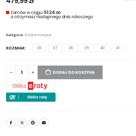
479,99
zł
Zamów w ciągu:
51:24.
00
a otrzymasz następnego dnia roboczego
Kategoria:
Krótkie/miejskie
ROZMIAR
36
37
38
39
40
41
DODAJ DO KOSZYKA