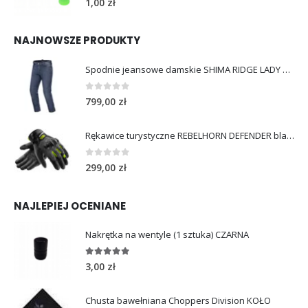
1,00
zł
NAJNOWSZE PRODUKTY
Spodnie jeansowe damskie SHIMA RIDGE LADY blue
0
out of 5
799,00
zł
Rękawice turystyczne REBELHORN DEFENDER black yellow fluo
0
out of 5
299,00
zł
NAJLEPIEJ OCENIANE
Nakrętka na wentyle (1 sztuka) CZARNA
5.00
out of 5
3,00
zł
Chusta bawełniana Choppers Division KOŁO