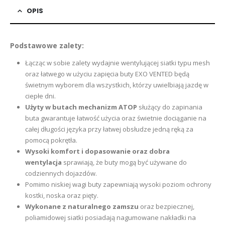
OPIS
Podstawowe zalety:
Łącząc w sobie zalety wydajnie wentylującej siatki typu mesh
oraz łatwego w użyciu zapięcia buty EXO VENTED będą
świetnym wyborem dla wszystkich, którzy uwielbiają jazdę w
ciepłe dni.
Użyty w butach mechanizm ATOP
służący do zapinania
buta gwarantuje łatwość użycia oraz świetnie dociąganie na
całej długości języka przy łatwej obsłudze jedną ręką za
pomocą pokrętła.
Wysoki komfort i dopasowanie oraz dobra
wentylacja
sprawiają, że buty mogą być używane do
codziennych dojazdów.
Pomimo niskiej wagi buty zapewniają wysoki poziom ochrony
kostki, noska oraz pięty.
Wykonane z naturalnego zamszu
oraz bezpiecznej,
poliamidowej siatki posiadają nagumowane nakładki na