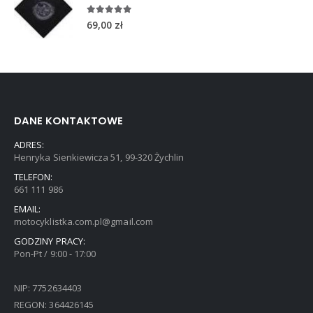
5.00
out of 5
69,00
zł
DANE KONTAKTOWE
ADRES:
Henryka Sienkiewicza 51, 99-320 Żychlin
TELEFON:
661 111 986
EMAIL:
motocyklistka.com.pl@gmail.com
GODZINY PRACY:
Pon-Pt / 9:00 - 17:00
NIP: 7752634403
REGON: 364426145