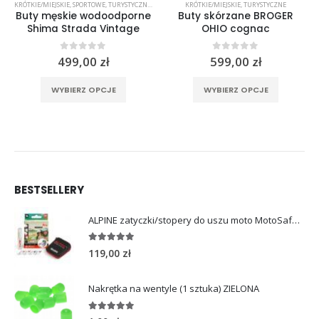
KRÓTKIE/MIEJSKIE
,
SPORTOWE
,
TURYSTYCZNE
,
TURYSTYCZNE
KRÓTKIE/MIEJSKIE
,
TURYSTYCZNE
Buty męskie wodoodporne
Buty skórzane BROGER
Shima Strada Vintage
OHIO cognac
0
out of 5
0
out of 5
499,00
zł
599,00
zł
Ten produkt ma wiele wariantów. Opcje można wybrać na stronie produktu
Ten produkt ma wiele wariantów. Opcje można wybrać na stronie produktu
rać na stronie produktu
WYBIERZ OPCJE
WYBIERZ OPCJE
BESTSELLERY
ALPINE zatyczki/stopery do uszu moto MotoSafe Pro
4.96
out of 5
119,00
zł
Nakrętka na wentyle (1 sztuka) ZIELONA
5.00
out of 5