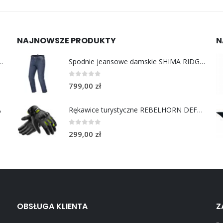
NAJNOWSZE PRODUKTY
N
y do uszu moto MotoSafe Pro
Spodnie jeansowe damskie SHIMA RIDGE LADY blue
0
out of 5
799,00
zł
A
Rękawice turystyczne REBELHORN DEFENDER black yellow fluo
0
out of 5
299,00
zł
OBSŁUGA KLIENTA
Z