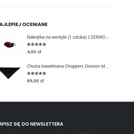
AJLEPIEJ OCENIANE
Nakrętka na wentyle (1 sztuka) CZERWONY GRANAT
5.00
out of 5
4,00
zł
Chusta bawełniana Choppers Division MOTORCYCLE LOVE
5.00
out of 5
69,00
zł
APISZ SIĘ DO NEWSLETTERA