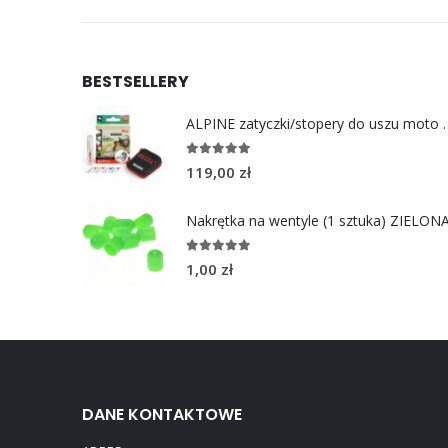
BESTSELLERY
ALPINE zatyczki/stoper
4.96
out of 5
119,00
zł
Nakrętka na wentyle (1 sztuka) ZIELON
5.00
out of 5
1,00
zł
DANE KONTAKTOWE