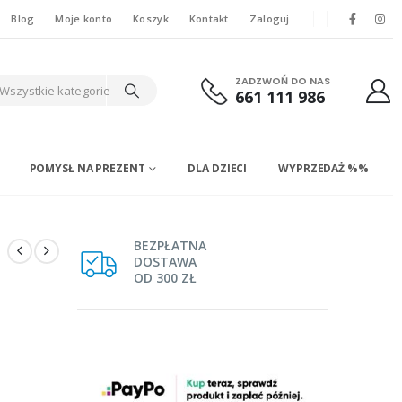
Blog
Moje konto
Koszyk
Kontakt
Zaloguj
ZADZWOŃ DO NAS
Wszystkie kategorie
661 111 986
POMYSŁ NA PREZENT
DLA DZIECI
WYPRZEDAŻ %%
BEZPŁATNA
DOSTAWA
OD 300 ZŁ