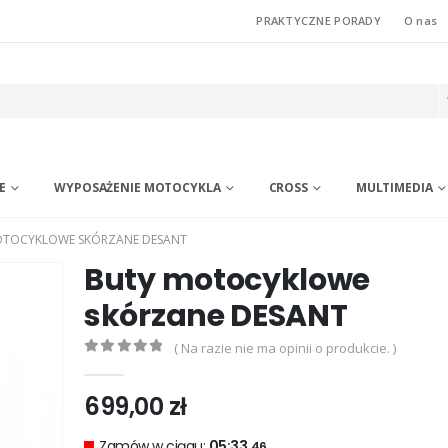
PRAKTYCZNE PORADY
O nas
E
WYPOSAŻENIE MOTOCYKLA
CROSS
MULTIMEDIA
OTOCYKLOWE SKÓRZANE DESANT
Buty motocyklowe
skórzane DESANT
( Na razie nie ma opinii o produkcie. )
0
out of 5
699,00
zł
Zamów w ciągu:
05:33.
46