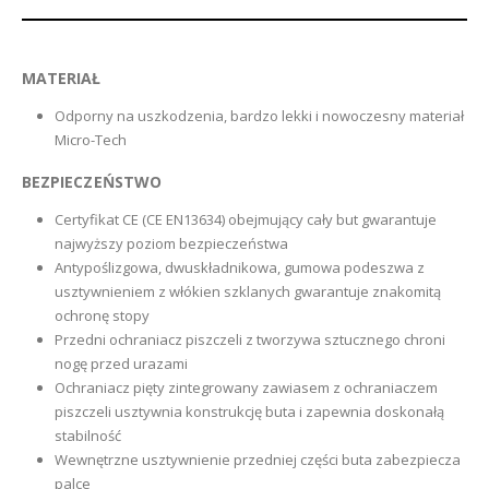
MATERIAŁ
Odporny na uszkodzenia, bardzo lekki i nowoczesny materiał
Micro-Tech
BEZPIECZEŃSTWO
Certyfikat CE (CE EN13634) obejmujący cały but gwarantuje
najwyższy poziom bezpieczeństwa
Antypoślizgowa, dwuskładnikowa, gumowa podeszwa z
usztywnieniem z włókien szklanych gwarantuje znakomitą
ochronę stopy
Przedni ochraniacz piszczeli z tworzywa sztucznego chroni
nogę przed urazami
Ochraniacz pięty zintegrowany zawiasem z ochraniaczem
piszczeli usztywnia konstrukcję buta i zapewnia doskonałą
stabilność
Wewnętrzne usztywnienie przedniej części buta zabezpiecza
palce