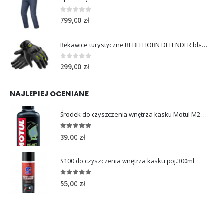
0
out of 5
799,00
zł
Rękawice turystyczne REBELHORN DEFENDER black yellow fluo
0
out of 5
299,00
zł
NAJLEPIEJ OCENIANE
Środek do czyszczenia wnętrza kasku Motul M2 HELMET INTERIOR 250ml
5.00
out of 5
39,00
zł
S100 do czyszczenia wnętrza kasku poj.300ml
5.00
out of 5
55,00
zł