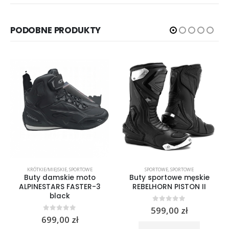
PODOBNE PRODUKTY
,
SPORTOWE
KRÓTKIE/MIEJSKIE
,
SPORTOWE
SPORTOWE
,
SPORTOWE
Buty damskie moto
Buty sportowe męskie
ALPINESTARS FASTER-3
REBELHORN PISTON II
black
0
out of 5
599,00
zł
0
out of 5
699,00
zł
rać na stronie produktu
Ten produkt ma wiele wariantów. Opcje można wybrać na stronie produktu