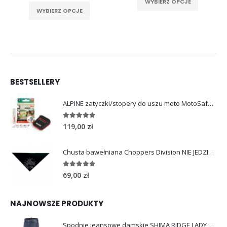
Ten produkt ma wiele wariantów. Opcje można wybrać na stronie produktu
WYBIERZ OPCJE
WYBIERZ OPCJE
BESTSELLERY
ALPINE zatyczki/stopery do uszu moto MotoSafe Pro
4.96
out of 5
119,00
zł
Chusta bawełniana Choppers Division NIE JEDZIESZ NIE ŻYJESZ
5.00
out of 5
69,00
zł
NAJNOWSZE PRODUKTY
Spodnie jeansowe damskie SHIMA RIDGE LADY blue