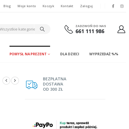
Blog
Moje konto
Koszyk
Kontakt
Zaloguj
ZADZWOŃ DO NAS
Wszystkie kategorie
661 111 986
POMYSŁ NA PREZENT
DLA DZIECI
WYPRZEDAŻ %%
BEZPŁATNA
DOSTAWA
OD 300 ZŁ