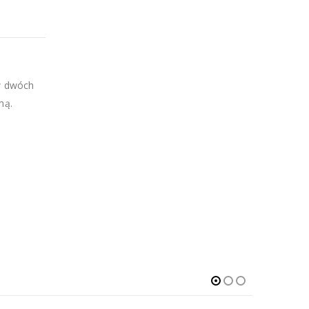
w dwóch
mą.