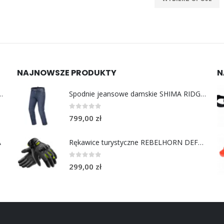
NAJNOWSZE PRODUKTY
N
y do uszu moto MotoSafe Pro
Spodnie jeansowe damskie SHIMA RIDGE LADY blue
0
out of 5
799,00
zł
A
Rękawice turystyczne REBELHORN DEFENDER black yellow fluo
0
out of 5
299,00
zł