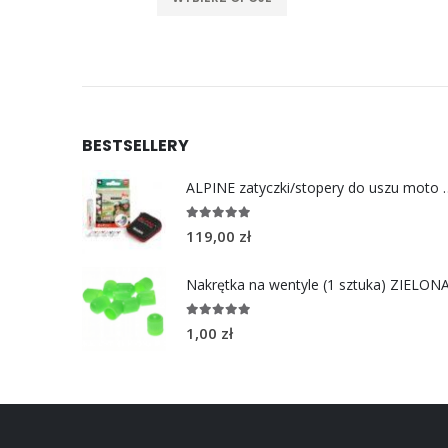
BESTSELLERY
ALPINE zatyczki/stoper
4.96
out of 5
119,00
zł
Nakrętka na wentyle (1 sztuka) ZIELON
5.00
out of 5
1,00
zł