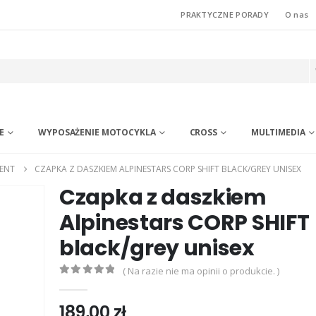
PRAKTYCZNE PORADY
O nas
E
WYPOSAŻENIE MOTOCYKLA
CROSS
MULTIMEDIA
ENT
CZAPKA Z DASZKIEM ALPINESTARS CORP SHIFT BLACK/GREY UNISEX
Czapka z daszkiem
Alpinestars CORP SHIFT
black/grey unisex
( Na razie nie ma opinii o produkcie. )
0
out of 5
189,00
zł