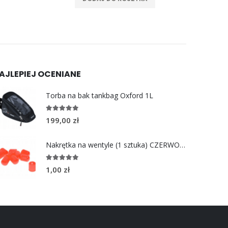
AJLEPIEJ OCENIANE
Torba na bak tankbag Oxford 1L
5.00
out of 5
199,00
zł
Nakrętka na wentyle (1 sztuka) CZERWONA
5.00
out of 5
1,00
zł