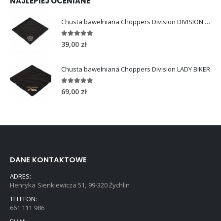
NAJLEPIEJ OCENIANE
Chusta bawełniana Choppers Division DIVISION EAGLE
5.00
out of 5
39,00
zł
Chusta bawełniana Choppers Division LADY BIKER
5.00
out of 5
69,00
zł
DANE KONTAKTOWE
ADRES:
Henryka Sienkiewicza 51, 99-320 Żychlin
TELEFON:
661 111 986