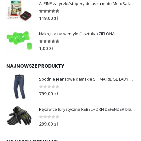
ALPINE zatyczki/stopery do uszu moto MotoSafe Pro
4.96
out of 5
119,00
zł
Nakrętka na wentyle (1 sztuka) ZIELONA
5.00
out of 5
1,00
zł
NAJNOWSZE PRODUKTY
Spodnie jeansowe damskie SHIMA RIDGE LADY blue
0
out of 5
799,00
zł
Rękawice turystyczne REBELHORN DEFENDER black yellow fluo
0
out of 5
299,00
zł