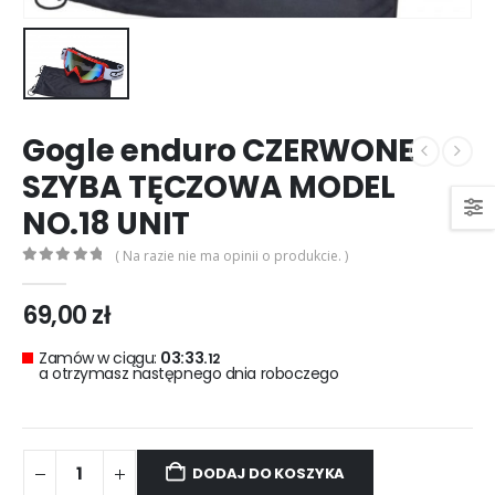
0
out of 5
0
out of 5
299,00
zł
299,00
zł
Rękawice turystyczne REBELHORN DEFENDER black red
0
out of 5
0
out of 5
299,00
zł
299,00
zł
Gogle enduro CZERWONE
SZYBA TĘCZOWA MODEL
NO.18 UNIT
( Na razie nie ma opinii o produkcie. )
0
out of 5
69,00
zł
Zamów w ciągu:
03:33.
12
a otrzymasz następnego dnia roboczego
DODAJ DO KOSZYKA