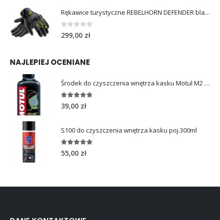
Rękawice turystyczne REBELHORN DEFENDER black yellow fluo
0
out of 5
299,00
zł
NAJLEPIEJ OCENIANE
Środek do czyszczenia wnętrza kasku Motul M2 HELMET INTERIOR 250ml
5.00
out of 5
39,00
zł
S100 do czyszczenia wnętrza kasku poj.300ml
5.00
out of 5
55,00
zł