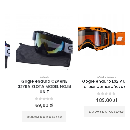
GOGLE
GOGLE
,
GOGLE
Gogle enduro CZARNE
Gogle enduro LS2 AURA
SZYBA ZŁOTA MODEL NO.18
cross pomarańczowe
UNIT
0
out of 5
189,00
zł
0
out of 5
69,00
zł
DODAJ DO KOSZYKA
DODAJ DO KOSZYKA