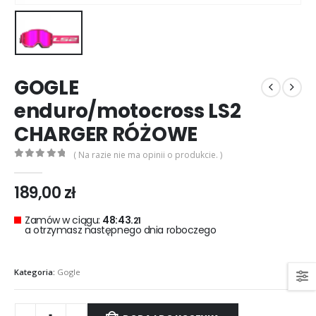
0
out of 5
0
out of 5
299,00
zł
299,00
zł
Rękawice turystyczne REBELHORN DEFENDER black red
0
out of 5
0
out of 5
299,00
zł
299,00
zł
GOGLE
enduro/motocross LS2
CHARGER RÓŻOWE
( Na razie nie ma opinii o produkcie. )
0
out of 5
189,00
zł
Zamów w ciągu:
48:43.
20
a otrzymasz następnego dnia roboczego
Kategoria:
Gogle