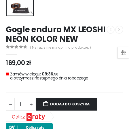
0
out of 5
0
out of 5
299,00
zł
299,00
zł
Rękawice turystyczne REBELHORN DEFENDER black red
Gogle enduro MX LEOSHI
0
out of 5
0
out of 5
299,00
zł
299,00
zł
NEON KOLOR NEW
( Na razie nie ma opinii o produkcie. )
0
out of 5
169,00
zł
Zamów w ciągu:
09:36.
56
a otrzymasz następnego dnia roboczego
DODAJ DO KOSZYKA