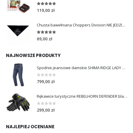
4.96
out of 5
119,00
zł
Chusta bawełniana Choppers Division NIE JEDZIESZ NIE ŻYJESZ
5.00
out of 5
69,00
zł
NAJNOWSZE PRODUKTY
Spodnie jeansowe damskie SHIMA RIDGE LADY blue
0
out of 5
799,00
zł
Rękawice turystyczne REBELHORN DEFENDER black yellow fluo
0
out of 5
299,00
zł
NAJLEPIEJ OCENIANE