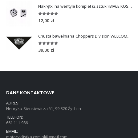
Nakrętki na wentyle komplet (2 sztuki) BIAŁE KOSTKI
5.00
out of 5
12,00
zł
Chusta bawełniana Choppers Division WELCOME TO HEAVEN
5.00
out of 5
39,00
zł
DANE KONTAKTOWE
ADRES:
Henryka Sienkiewicza 51, 99-320 Żychlin
TELEFON:
661 111 986
EMAIL:
motocyklistka.com.pl@gmail.com