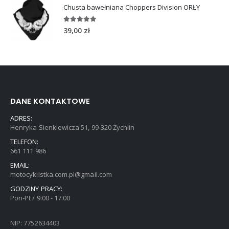
Chusta bawełniana Choppers Division ORŁY
5.00
out of 5
39,00
zł
DANE KONTAKTOWE
ADRES:
Henryka Sienkiewicza 51, 99-320 Żychlin
TELEFON:
661 111 986
EMAIL:
motocyklistka.com.pl@gmail.com
GODZINY PRACY:
Pon-Pt / 9:00 - 17:00
NIP: 7752634403