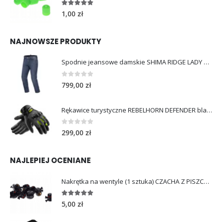
5.00
out of 5
1,00
zł
NAJNOWSZE PRODUKTY
Spodnie jeansowe damskie SHIMA RIDGE LADY blue
0
out of 5
799,00
zł
Rękawice turystyczne REBELHORN DEFENDER black yellow fluo
0
out of 5
299,00
zł
NAJLEPIEJ OCENIANE
Nakrętka na wentyle (1 sztuka) CZACHA Z PISZCZELAMI
5.00
out of 5
5,00
zł