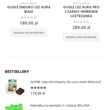
GOGLE
,
GOGLE
GOGLE
,
GOGLE
GOGLE ENDURO LS2 AURA
GOGLE LS2 AURA PRO
BIAŁE
CZARNO-NIEBIESKIE
LUSTRZANKA
0
out of 5
189,00
zł
0
out of 5
289,00
zł
DODAJ DO KOSZYKA
DODAJ DO KOSZYKA
BESTSELLERY
ALPINE zatyczki/stopery do uszu moto MotoSafe Pro
4.96
out of 5
119,00
zł
Nakrętka na wentyle (1 sztuka) ZIELONA