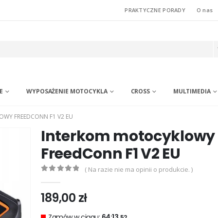
PRAKTYCZNE PORADY
O nas
E
WYPOSAŻENIE MOTOCYKLA
CROSS
MULTIMEDIA
WY FREEDCONN F1 V2 EU
Interkom motocyklowy
FreedConn F1 V2 EU
( Na razie nie ma opinii o produkcie. )
0
out of 5
189,00
zł
Zamów w ciągu:
64:13.
51