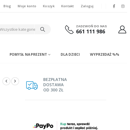
Blog
Moje konto
Koszyk
Kontakt
Zaloguj
ZADZWOŃ DO NAS
Wszystkie kategorie
661 111 986
POMYSŁ NA PREZENT
DLA DZIECI
WYPRZEDAŻ %%
BEZPŁATNA
DOSTAWA
OD 300 ZŁ