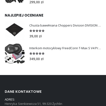
0
out of 5
299,00
zł
NAJLEPIEJ OCENIANE
Chusta bawełniana Choppers Division DIVISION EAGLE
5.00
out of 5
39,00
zł
Interkom motocyklowy FreedConn T-Max S V4 Pro Single
5.00
out of 5
349,00
zł
DANE KONTAKTOWE
ADRES:
Henryka Sienkiewicza 51, 99-320 Żychlin