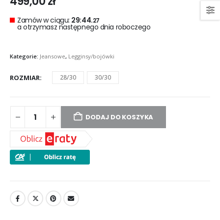
499,00
zł
Zamów w ciągu:
29:44.
27
a otrzymasz następnego dnia roboczego
Kategorie:
Jeansowe
,
Legginsy/bojówki
ROZMIAR
28/30
30/30
DODAJ DO KOSZYKA