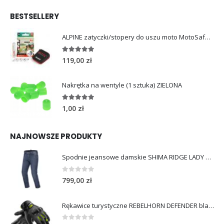
BESTSELLERY
ALPINE zatyczki/stopery do uszu moto MotoSafe Pro
4.96
out of 5
119,00
zł
Nakrętka na wentyle (1 sztuka) ZIELONA
5.00
out of 5
1,00
zł
NAJNOWSZE PRODUKTY
Spodnie jeansowe damskie SHIMA RIDGE LADY blue
0
out of 5
799,00
zł
Rękawice turystyczne REBELHORN DEFENDER black yellow fluo