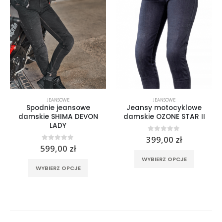
JEANSOWE
JEANSOWE
Spodnie jeansowe
Jeansy motocyklowe
damskie SHIMA DEVON
damskie OZONE STAR II
LADY
0
out of 5
399,00
zł
0
out of 5
599,00
zł
a stronie produktu
Ten produkt ma wiele wariantów. Opcje można wybrać na stronie produktu
Ten produkt ma wiele wariantów. Opcje można wybrać na stronie produktu
WYBIERZ OPCJE
WYBIERZ OPCJE