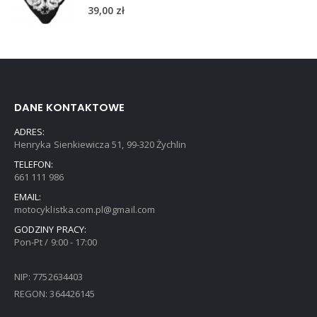
5.00
out of 5
39,00
zł
DANE KONTAKTOWE
ADRES:
Henryka Sienkiewicza 51, 99-320 Żychlin
TELEFON:
661 111 986
EMAIL:
motocyklistka.com.pl@gmail.com
GODZINY PRACY:
Pon-Pt / 9:00 - 17:00
NIP: 7752634403
REGON: 364426145