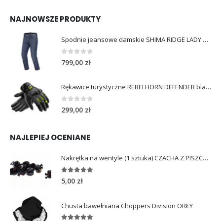
NAJNOWSZE PRODUKTY
Spodnie jeansowe damskie SHIMA RIDGE LADY blue
0
out of 5
799,00
zł
Rękawice turystyczne REBELHORN DEFENDER black yellow fluo
0
out of 5
299,00
zł
NAJLEPIEJ OCENIANE
Nakrętka na wentyle (1 sztuka) CZACHA Z PISZCZELAMI
5.00
out of 5
5,00
zł
Chusta bawełniana Choppers Division ORŁY