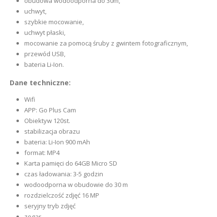
obudowa wodoodporna do 30m,
uchwyt,
szybkie mocowanie,
uchwyt płaski,
mocowanie za pomocą śruby z gwintem fotograficznym,
przewód USB,
bateria Li-Ion.
Dane techniczne:
Wifi
APP: Go Plus Cam
Obiektyw 120st.
stabilizacja obrazu
bateria: Li-Ion 900 mAh
format: MP4
Karta pamięci do 64GB Micro SD
czas ładowania: 3-5 godzin
wodoodporna w obudowie do 30 m
rozdzielczość zdjęć 16 MP
seryjny tryb zdjęć
zegar