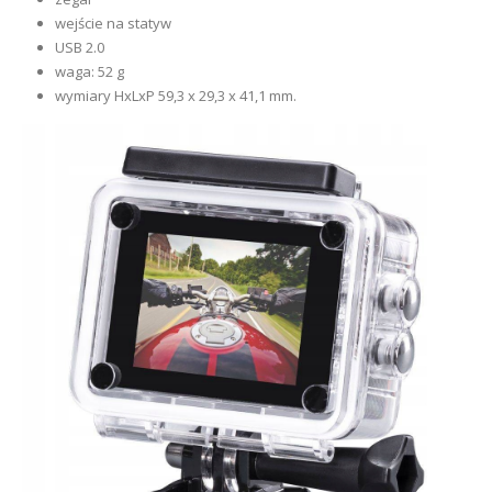
wejście na statyw
USB 2.0
waga: 52 g
wymiary HxLxP 59,3 x 29,3 x 41,1 mm.