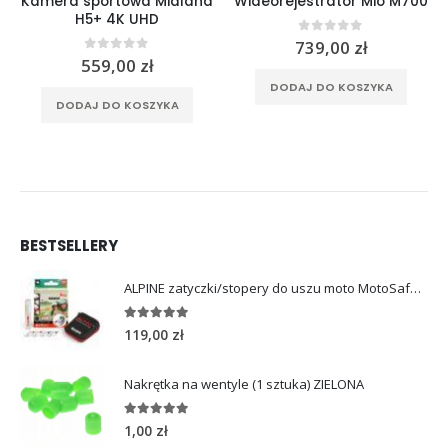
Kamera sportowa Midland
Wideorejestrator Mio M700
H5+ 4K UHD
0
out of 5
739,00
zł
0
out of 5
559,00
zł
DODAJ DO KOSZYKA
DODAJ DO KOSZYKA
BESTSELLERY
ALPINE zatyczki/stopery do uszu moto MotoSafe Pro
4.96
out of 5
119,00
zł
Nakrętka na wentyle (1 sztuka) ZIELONA
5.00
out of 5
1,00
zł