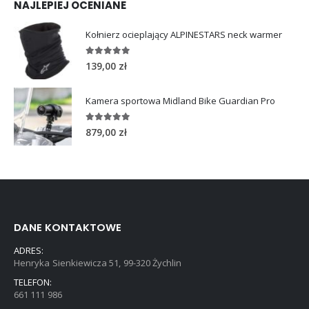
NAJLEPIEJ OCENIANE
Kołnierz ocieplający ALPINESTARS neck warmer
5.00
out of 5
139,00
zł
Kamera sportowa Midland Bike Guardian Pro
5.00
out of 5
879,00
zł
DANE KONTAKTOWE
ADRES:
Henryka Sienkiewicza 51, 99-320 Żychlin
TELEFON:
661 111 986