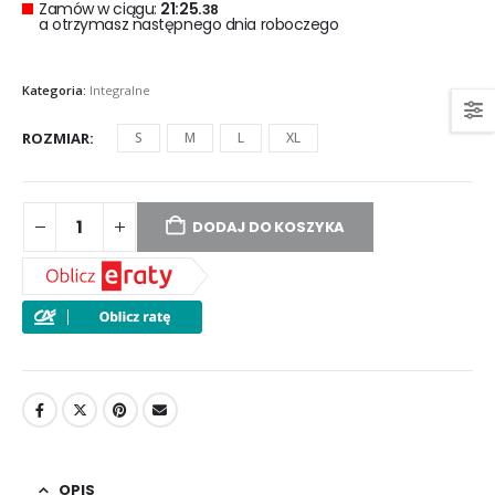
Zamów w ciągu:
21:25.
38
a otrzymasz następnego dnia roboczego
Kategoria:
Integralne
ROZMIAR
S
M
L
XL
DODAJ DO KOSZYKA
OPIS