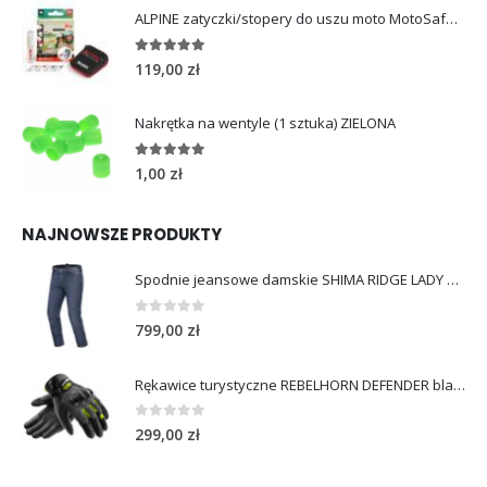
ALPINE zatyczki/stopery do uszu moto MotoSafe Pro
4.96
out of 5
119,00
zł
Nakrętka na wentyle (1 sztuka) ZIELONA
5.00
out of 5
1,00
zł
NAJNOWSZE PRODUKTY
Spodnie jeansowe damskie SHIMA RIDGE LADY blue
0
out of 5
799,00
zł
Rękawice turystyczne REBELHORN DEFENDER black yellow fluo
0
out of 5
299,00
zł