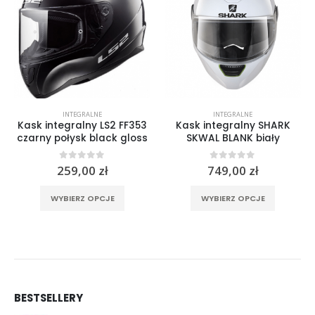
INTEGRALNE
INTEGRALNE
Kask integralny LS2 FF353
Kask integralny SHARK
czarny połysk black gloss
SKWAL BLANK biały
0
out of 5
0
out of 5
259,00
zł
749,00
zł
rać na stronie produktu
Ten produkt ma wiele wariantów. Opcje można wybrać na stronie produktu
Ten produkt ma wiele wariantów. Opcje można wybrać na stronie produktu
WYBIERZ OPCJE
WYBIERZ OPCJE
BESTSELLERY