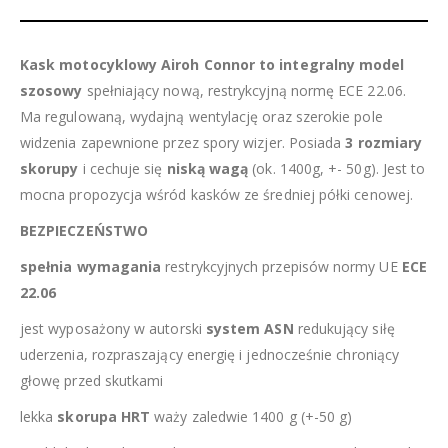
Kask motocyklowy Airoh Connor to integralny model
szosowy
spełniający nową, restrykcyjną normę ECE 22.06.
Ma regulowaną, wydajną wentylację oraz szerokie pole
widzenia zapewnione przez spory wizjer. Posiada
3 rozmiary
skorupy
i cechuje się
niską wagą
(ok. 1400g, +- 50g). Jest to
mocna propozycja wśród kasków ze średniej półki cenowej.
BEZPIECZEŃSTWO
spełnia wymagania
restrykcyjnych przepisów normy UE
ECE
22.06
jest wyposażony w autorski
system ASN
redukujący siłę
uderzenia, rozpraszający energię i jednocześnie chroniący
głowę przed skutkami
lekka
skorupa HRT
waży zaledwie 1400 g (+-50 g)